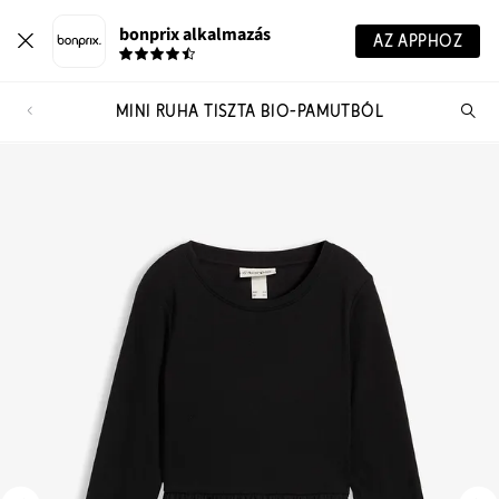
bonprix alkalmazás
AZ APPHOZ
MINI RUHA TISZTA BIO-PAMUTBÓL
Te
ker