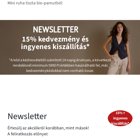
Mini ruha tiszta bio-pamutból
NEWSLETTER
15% kedvezmény és
ingyenes kiszállítás*
*A kód a kézhezvételtől számított 14 napig érvényes, a következő
rendelésnél minimum
5990 Ft
értékben használható fel, más
kedvezménykódokkal nem vonható össze.
Newsletter
15% +
ingyenes
kiszállítás*
Értesülj az akciókról korábban, mint mások!
A feliratkozás előnyei: