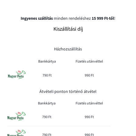
Ingyenes szállítás
minden rendeléshez
15 999 Ft-től
!
Kiszállítási díj
Házhozszállítás
Bankkártya
Fizetés utánvéttel
790 Ft
990 Ft
Átvételi ponton történő átvétel
Bankkártya
Fizetés utánvéttel
790 Ft
990 Ft
790 Ft
990 Ft