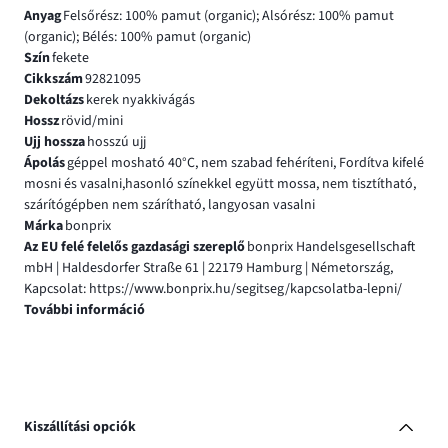
Anyag
Felsőrész: 100% pamut (organic); Alsórész: 100% pamut
(organic); Bélés: 100% pamut (organic)
Szín
fekete
Cikkszám
92821095
Dekoltázs
kerek nyakkivágás
Hossz
rövid/mini
Ujj hossza
hosszú ujj
Ápolás
géppel mosható 40°C, nem szabad fehéríteni, Fordítva kifelé
mosni és vasalni,hasonló színekkel együtt mossa, nem tisztítható,
szárítógépben nem szárítható, langyosan vasalni
Márka
bonprix
Az EU felé felelős gazdasági szereplő
bonprix Handelsgesellschaft
mbH | Haldesdorfer Straße 61 | 22179 Hamburg | Németország,
Kapcsolat: https://www.bonprix.hu/segitseg/kapcsolatba-lepni/
További információ
Kiszállítási opciók