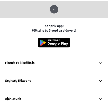
bonprix app:
töltsd le és élvezd az előnyeit!
Fizetés és kiszállítás
MasterCard
VISA
Segítség Központ
Google pay
Apple pay
Kérdések és válaszok
Magyar Posta
Kiszállítás és fizetési módok
Ajánlatunk
Visszáruzás és panaszok
Utánvétes fizetés
Mérettáblázatok