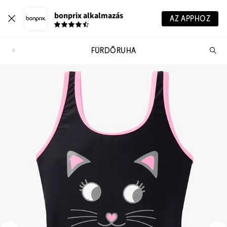
bonprix alkalmazás
AZ APPHOZ
FÜRDŐRUHA
Te
ker