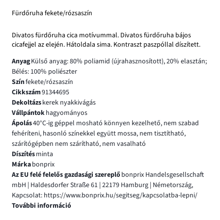
Fürdőruha fekete/rózsaszín
Divatos fürdőruha cica motívummal. Divatos fürdőruha bájos
cicafejjel az elején. Hátoldala sima. Kontraszt paszpóllal díszített.
Anyag
Külső anyag: 80% poliamid (újrahasznosított), 20% elasztán;
Bélés: 100% poliészter
Szín
fekete/rózsaszín
Cikkszám
91344695
Dekoltázs
kerek nyakkivágás
Vállpántok
hagyományos
Ápolás
40°C-ig géppel mosható könnyen kezelhető, nem szabad
fehéríteni, hasonló színekkel együtt mossa, nem tisztítható,
szárítógépben nem szárítható, nem vasalható
Díszítés
minta
Márka
bonprix
Az EU felé felelős gazdasági szereplő
bonprix Handelsgesellschaft
mbH | Haldesdorfer Straße 61 | 22179 Hamburg | Németország,
Kapcsolat: https://www.bonprix.hu/segitseg/kapcsolatba-lepni/
További információ