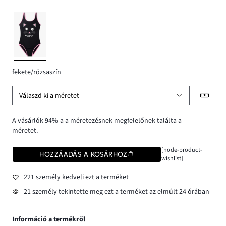
fekete/rózsaszín
Válaszd ki a méretet
A vásárlók 94%-a a méretezésnek megfelelőnek találta a
méretet.
[node-product-
HOZZÁADÁS A KOSÁRHOZ
wishlist]
221 személy kedveli ezt a terméket
21 személy tekintette meg ezt a terméket az elmúlt 24 órában
Információ a termékről