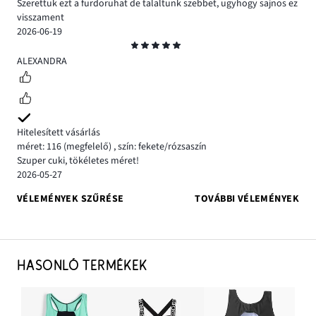
Szerettuk ezt a furdoruhat de talaltunk szebbet, ugyhogy sajnos ez
visszament
2026-06-19
Osztályzat
5
ALEXANDRA
Hitelesített vásárlás
méret: 116
(megfelelő)
,
szín: fekete/rózsaszín
Szuper cuki, tökéletes méret!
2026-05-27
VÉLEMÉNYEK SZŰRÉSE
TOVÁBBI VÉLEMÉNYEK
HASONLÓ TERMÉKEK