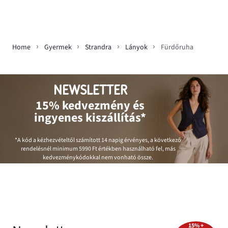
Home
Gyermek
Strandra
Lányok
Fürdőruha
NEWSLETTER
15% kedvezmény és
ingyenes kiszállítás*
*A kód a kézhezvételtől számított 14 napig érvényes, a következő
rendelésnél minimum
5990 Ft
értékben használható fel, más
kedvezménykódokkal nem vonható össze.
15% +