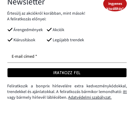
Newsletter
ingyenes
kiszállítás*
Értesülj az akciókról korábban, mint mások!
A feliratkozás előnyei:
Árengedmények
Akciók
Kiárusítások
Legújabb trendek
E-mail címed *
IRATKOZZ FEL
Feliratkozik a bonprix hírlevelére extra kedvezménykódokkal,
trendekkel és ajánlatokkal. A feliratkozás bármikor lemondható:
itt
vagy bármely hírlevél láblécében.
Adatvédelmi szabályzat.