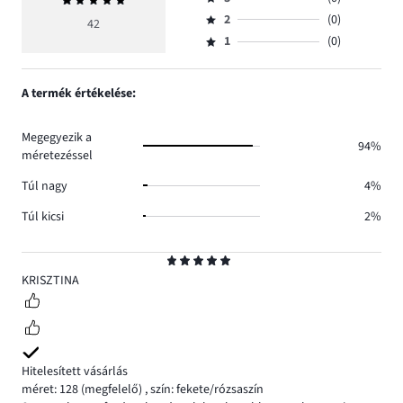
Átlagos
4,
Osztályzat
száma
értékelés
szavazatok
2
(0)
3,
42
Osztályzat
42.
5
száma
szavazatok
1
(0)
2,
Osztályzat
0.
száma
szavazatok
1,
0.
száma
szavazatok
A termék értékelése:
0.
száma
0.
Megegyezik a
94%
méretezéssel
Túl nagy
4%
Túl kicsi
2%
Osztályzat
5
KRISZTINA
Hitelesített vásárlás
méret: 128
(megfelelő)
,
szín: fekete/rózsaszín