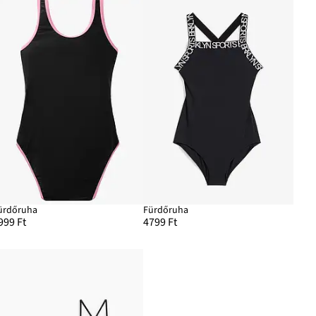
ürdőruha
Fürdőruha
999 Ft
4799 Ft