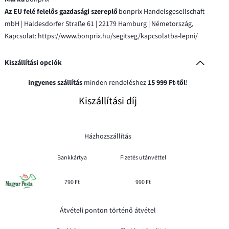
Az EU felé felelős gazdasági szereplő
bonprix Handelsgesellschaft
mbH | Haldesdorfer Straße 61 | 22179 Hamburg | Németország,
Kapcsolat: https://www.bonprix.hu/segitseg/kapcsolatba-lepni/
Kiszállítási opciók
Ingyenes szállítás
minden rendeléshez
15 999 Ft-től
!
Kiszállítási díj
Házhozszállítás
Bankkártya
Fizetés utánvéttel
790 Ft
990 Ft
Átvételi ponton történő átvétel