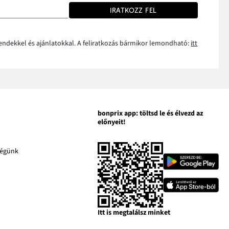
IRATKOZZ FEL
rendekkel és ajánlatokkal. A feliratkozás bármikor lemondható:
itt
bonprix app: töltsd le és élvezd az
előnyeit!
A
ségünk
A
link
link
kban
új
új
A
ablakban
ablakban
link
an
nyílik
nyílik
új
meg
meg
ablakban
Itt is megtalálsz minket
nyílik