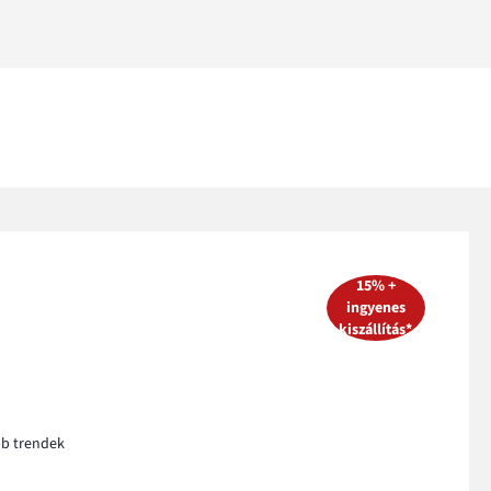
15% +
ingyenes
kiszállítás*
bb trendek