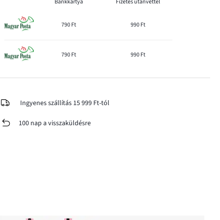
Bankkártya
Fizetés utánvéttel
790 Ft
990 Ft
790 Ft
990 Ft
Ingyenes szállítás 15 999 Ft-tól
100 nap a visszaküldésre