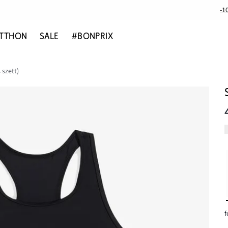
-1
TTHON
SALE
#BONPRIX
 szett)
f