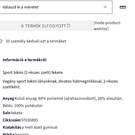
Válaszd ki a méretet
[node-product-
A TERMÉK ELFOGYOTT
wishlist]
35 személy kedveli ezt a terméket
Információ a termékről
Sport bikini (2-részes szett) fekete
Vagány sport bikini lányoknak, divatos hátmegoldással, 2-részes
szettként.
Anyag
Külső anyag: 80% poliamid (újrahasznosított), 20% elasztán;
Bélés: 100% poliészter
Szín
fekete
Cikkszám
97030895
Kialakítás
a mell alatt gumival
Márka
bonprix