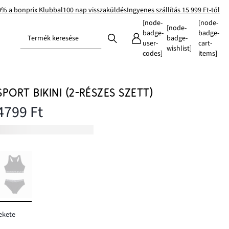
0% a bonprix Klubbal
100 nap visszaküldés
Ingyenes szállítás 15 999 Ft-tól
[node-
[node-
[node-
badge-
badge-
Termék keresése
badge-
user-
cart-
wishlist]
codes]
items]
SPORT BIKINI (2-RÉSZES SZETT)
4799 Ft
ekete