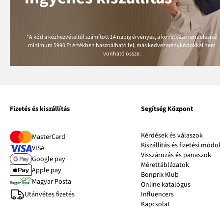
*A kód a kézhezvételtől számított 14 napig érvényes, a következő rendelésnél
minimum
5990 Ft
értékben használható fel, más kedvezménykódokkal nem
vonható össze.
Fizetés és kiszállítás
Segítség Központ
Kérdések és válaszok
MasterCard
Kiszállítás és fizetési módo
VISA
Visszáruzás és panaszok
Google pay
Mérettáblázatok
Apple pay
Bonprix Klub
Magyar Posta
Online katalógus
Utánvétes fizetés
Influencers
Kapcsolat