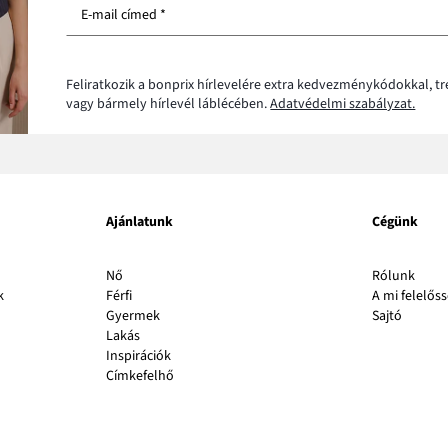
E-mail címed *
Feliratkozik a bonprix hírlevelére extra kedvezménykódokkal, t
vagy bármely hírlevél láblécében.
Adatvédelmi szabályzat.
Ajánlatunk
Cégünk
A
Nő
Rólunk
link
k
Férfi
A mi felelős
A
új
Gyermek
Sajtó
link
abla
Lakás
új
nyílik
Inspirációk
ablakb
meg
Címkefelhő
nyílik
meg