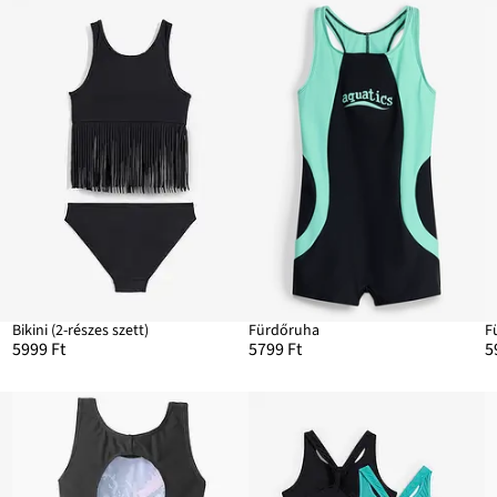
Bikini (2-részes szett)
Fürdőruha
F
5999 Ft
5799 Ft
5