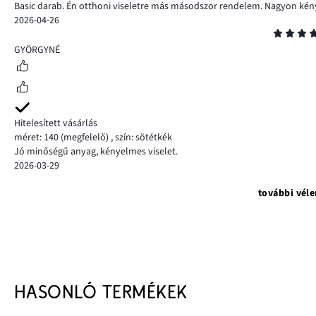
Basic darab. Én otthoni viseletre más másodszor rendelem. Nagyon kén
2026-04-26
Osztályzat
5
GYÖRGYNÉ
Hitelesített vásárlás
méret: 140
(megfelelő)
,
szín: sötétkék
Jó minőségű anyag, kényelmes viselet.
2026-03-29
további vél
HASONLÓ TERMÉKEK