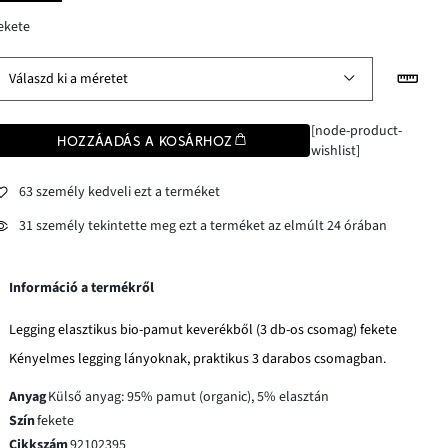
ekete
Válaszd ki a méretet
[node-product-
HOZZÁADÁS A KOSÁRHOZ
wishlist]
63 személy kedveli ezt a terméket
31 személy tekintette meg ezt a terméket az elmúlt 24 órában
Információ a termékről
Legging elasztikus bio-pamut keverékből (3 db-os csomag) fekete
Kényelmes legging lányoknak, praktikus 3 darabos csomagban.
Anyag
Külső anyag: 95% pamut (organic), 5% elasztán
Szín
fekete
Cikkszám
92102395