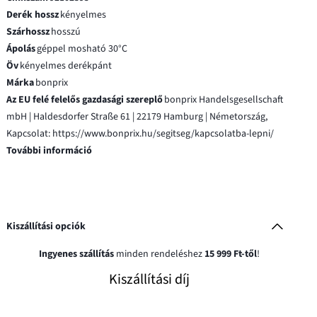
Derék hossz
kényelmes
Szárhossz
hosszú
Ápolás
géppel mosható 30°C
Öv
kényelmes derékpánt
Márka
bonprix
Az EU felé felelős gazdasági szereplő
bonprix Handelsgesellschaft
mbH | Haldesdorfer Straße 61 | 22179 Hamburg | Németország,
Kapcsolat: https://www.bonprix.hu/segitseg/kapcsolatba-lepni/
További információ
Kiszállítási opciók
Ingyenes szállítás
minden rendeléshez
15 999 Ft-től
!
Kiszállítási díj