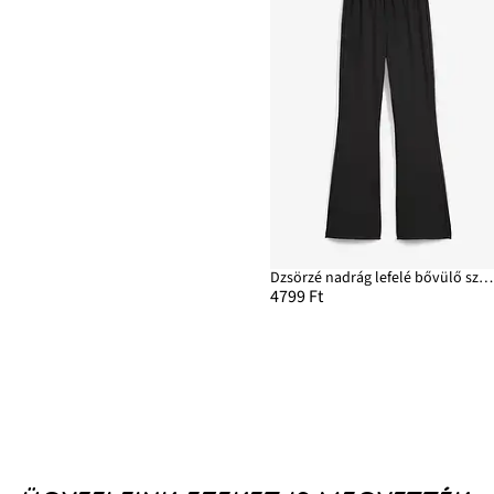
Dzsörzé nadrág lefelé bővülő szárral és puhán bolyhozott belső oldallal
4799 Ft