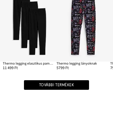
Thermo legging elasztikus pamut keverékből (3 db-os csomag)
Thermo legging lányoknak
T
11 499 Ft
5799 Ft
7
TOVÁBBI TERMÉKEK