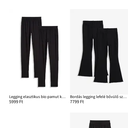
Legging elasztikus bio-pamut keverékből (2 db-os csomag)
Bordás legging lefelé bővülő szárral (2 db-os csomag)
5999 Ft
7799 Ft