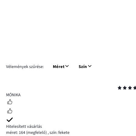
Vélemények szűrése:
Méret
Szín
Osztályzat
5
MÓNIKA
Hitelesített vásárlás
méret: 164
(megfelelő)
,
szín: fekete