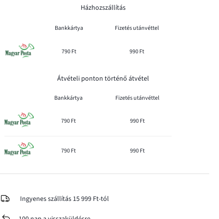
Házhozszállítás
Bankkártya
Fizetés utánvéttel
790 Ft
990 Ft
Átvételi ponton történő átvétel
Bankkártya
Fizetés utánvéttel
790 Ft
990 Ft
790 Ft
990 Ft
Ingyenes szállítás 15 999 Ft-tól