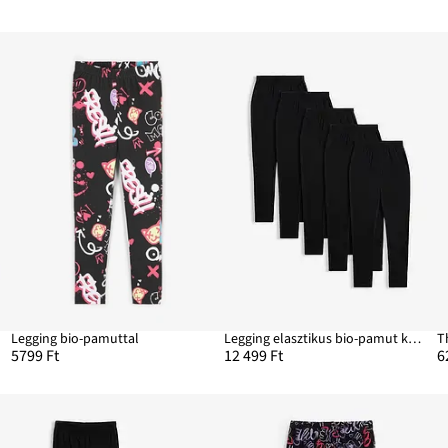
Legging bio-pamuttal
Legging elasztikus bio-pamut keverékből (5 db-os csomag)
T
5799 Ft
12 499 Ft
6