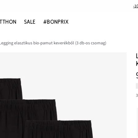
-1
TTHON
SALE
#BONPRIX
Legging elasztikus bio-pamut keverékből (3 db-os csomag)
3