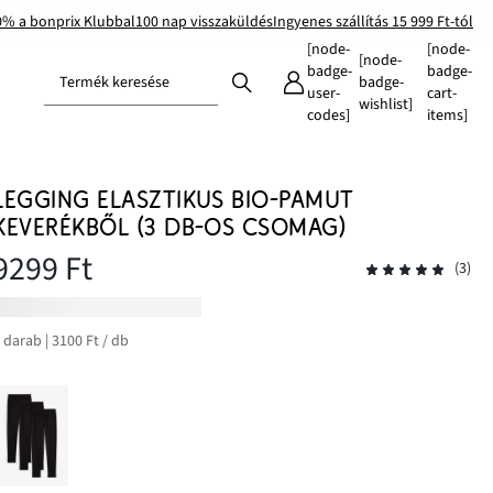
0% a bonprix Klubbal
100 nap visszaküldés
Ingyenes szállítás 15 999 Ft-tól
[node-
[node-
[node-
badge-
badge-
Termék keresése
badge-
user-
cart-
wishlist]
codes]
items]
LEGGING ELASZTIKUS BIO-PAMUT
KEVERÉKBŐL (3 DB-OS CSOMAG)
9299 Ft
(3)
 darab | 3100 Ft / db