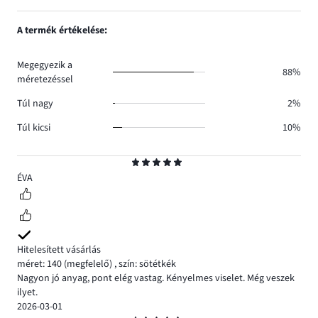
4.
száma
szavazatok
1,
0.
száma
szavazatok
A termék értékelése:
0.
száma
0.
Megegyezik a
88%
méretezéssel
Túl nagy
2%
Túl kicsi
10%
Osztályzat
5
ÉVA
Hitelesített vásárlás
méret: 140
(megfelelő)
,
szín: sötétkék
Nagyon jó anyag, pont elég vastag. Kényelmes viselet. Még veszek
ilyet.
2026-03-01