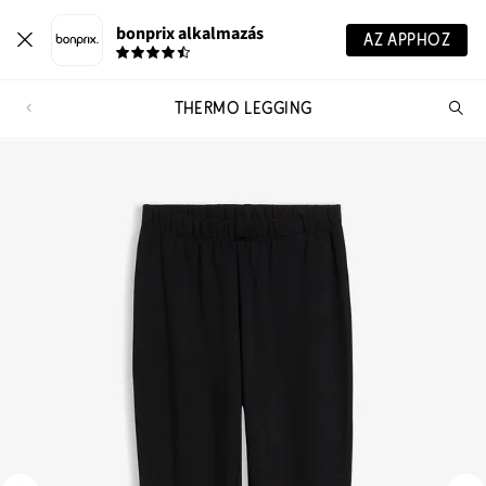
bonprix alkalmazás
AZ APPHOZ
THERMO LEGGING
Te
ker