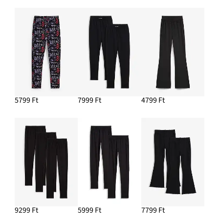
Chunky szabadidőcipő
12 999 Ft
HOZZÁADÁS A KOSÁRHOZ
Szabadidőfelső tiszta bio-pamutból (2 db-os csomag)
5799 Ft
7999 Ft
4799 Ft
3699 Ft
HOZZÁADÁS A KOSÁRHOZ
9299 Ft
5999 Ft
7799 Ft