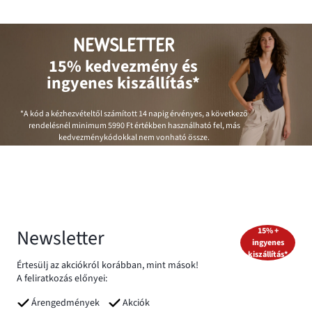
NEWSLETTER
15% kedvezmény és
ingyenes kiszállítás*
*A kód a kézhezvételtől számított 14 napig érvényes, a következő
rendelésnél minimum
5990 Ft
értékben használható fel, más
kedvezménykódokkal nem vonható össze.
Newsletter
15% +
ingyenes
kiszállítás*
Értesülj az akciókról korábban, mint mások!
A feliratkozás előnyei:
Árengedmények
Akciók