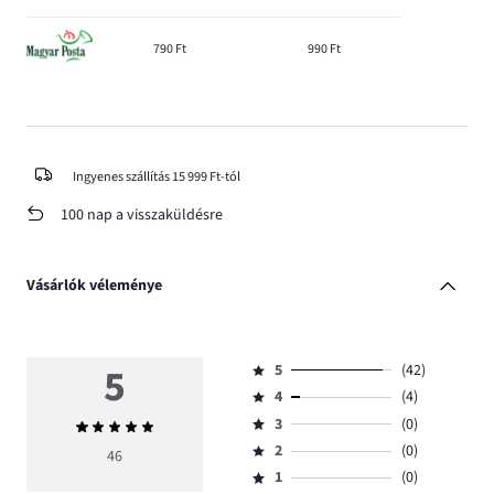
790 Ft
990 Ft
Ingyenes szállítás 15 999 Ft-tól
100 nap a visszaküldésre
Vásárlók véleménye
5
5
(42)
Osztályzat
4
(4)
5,
Osztályzat
szavazatok
3
(0)
Átlagos
4,
Osztályzat
száma
értékelés
szavazatok
2
(0)
3,
46
Osztályzat
42.
5
száma
szavazatok
1
(0)
2,
Osztályzat