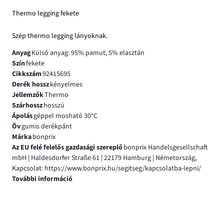
Thermo legging fekete
Szép thermo legging lányoknak.
Anyag
Külső anyag: 95% pamut, 5% elasztán
Szín
fekete
Cikkszám
92415695
Derék hossz
kényelmes
Jellemzők
Thermo
Szárhossz
hosszú
Ápolás
géppel mosható 30°C
Öv
gumis derékpánt
Márka
bonprix
Az EU felé felelős gazdasági szereplő
bonprix Handelsgesellschaft
mbH | Haldesdorfer Straße 61 | 22179 Hamburg | Németország,
Kapcsolat: https://www.bonprix.hu/segitseg/kapcsolatba-lepni/
További információ