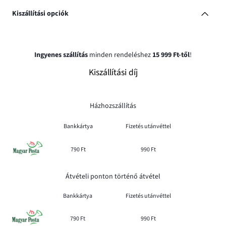
Kiszállítási opciók
Ingyenes szállítás
minden rendeléshez
15 999 Ft-től
!
Kiszállítási díj
Házhozszállítás
Bankkártya
Fizetés utánvéttel
790 Ft
990 Ft
Átvételi ponton történő átvétel
Bankkártya
Fizetés utánvéttel
790 Ft
990 Ft