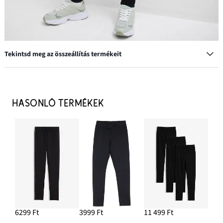
Tekintsd meg az összeállítás termékeit
Hosszú ujjú póló tiszta pamutból (3 db-os csomag)
7299 Ft
HASONLÓ TERMÉKEK
HOZZÁADÁS A KOSÁRHOZ
Szabadidőcipő retró stílusban
10 499 Ft
6299 Ft
3999 Ft
11 499 Ft
HOZZÁADÁS A KOSÁRHOZ