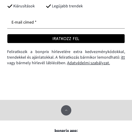
Kiárusítások
Legújabb trendek
E-mail címed *
IRATKOZZ FEL
Feliratkozik a bonprix hírlevelére extra kedvezménykódokkal,
trendekkel és ajánlatokkal. A feliratkozás bármikor lemondható:
itt
vagy bármely hírlevél láblécében.
Adatvédelmi szabályzat.
bonprix app: