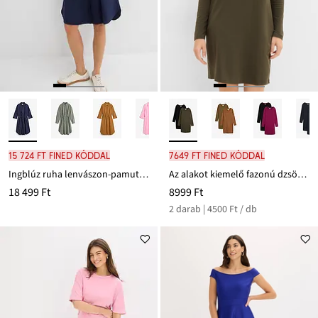
15 724 Ft FINED kóddal
7649 Ft FINED kóddal
Ingblúz ruha lenvászon-pamut keverékből
Az alakot kiemelő fazonú dzsörzé ruha (2 db-os csomag)
18 499 Ft
8999 Ft
2 darab | 4500 Ft / db