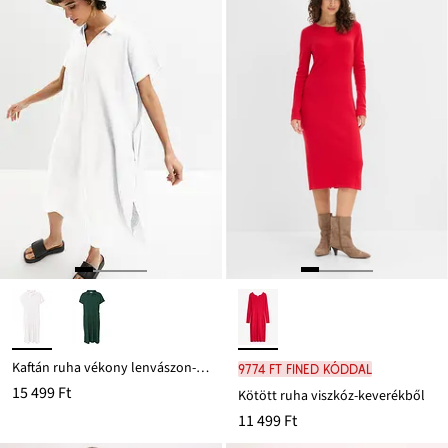
Kaftán ruha vékony lenvászon-viszkóz keverékből
9774 Ft FINED kóddal
15 499 Ft
Kötött ruha viszkóz-keverékből
11 499 Ft