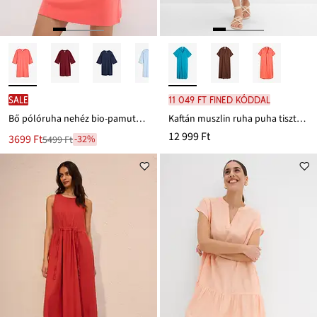
SALE
11 049 Ft FINED kóddal
Bő pólóruha nehéz bio-pamutból
Kaftán muszlin ruha puha tiszta pamutból
12 999 Ft
Új
3699 Ft
-32%
5499 Ft
Leárazva
ár
5499 Ft
Ft-
ról