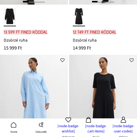
13 599 Ft FINED kóddal
12 749 Ft FINED kóddal
Dzsörzé ruha
Dzsörzé ruha
15 999 Ft
14 999 Ft
[node-badge-
[node-badge-
[node-badge-
wishlist]
cart-items]
user-codes]
Választék
Home