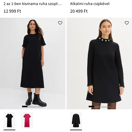
2 az 1-ben kismama ruha szoptatós funkcióval pamut-muszlinból
Alkalmi ruha csipkével
12 999 Ft
20 499 Ft