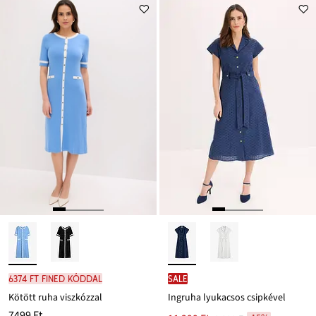
6374 Ft FINED kóddal
SALE
Kötött ruha viszkózzal
Ingruha lyukacsos csipkével
7499 Ft