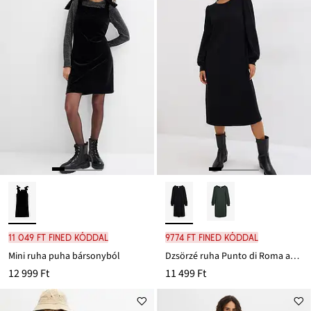
11 049 Ft FINED kóddal
9774 Ft FINED kóddal
Mini ruha puha bársonyból
Dzsörzé ruha Punto di Roma anyagból
12 999 Ft
11 499 Ft