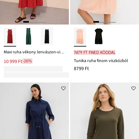
Maxi ruha vékony lenvászon-viszkóz keverékből
7479 Ft FINED kóddal
Tunika ruha finom viszkózból
10 999 Ft
-26%
8799 Ft