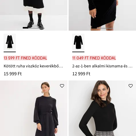
13 599 Ft FINED kóddal
11 049 Ft FINED kóddal
Kötött ruha viszkóz keverékből, kontraszt részletekkel
2-az-1-ben alkalmi kismama és szoptatós ruha puha bársonyból
15 999 Ft
12 999 Ft