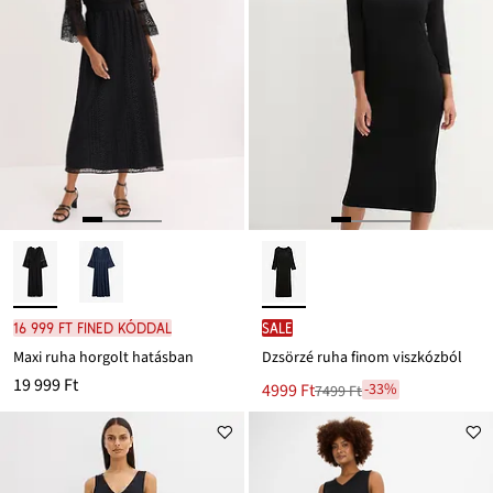
16 999 Ft FINED kóddal
SALE
Maxi ruha horgolt hatásban
Dzsörzé ruha finom viszkózból
19 999 Ft
Új
4999 Ft
-33%
7499 Ft
Leárazva
ár
7499 Ft
Ft-
ról