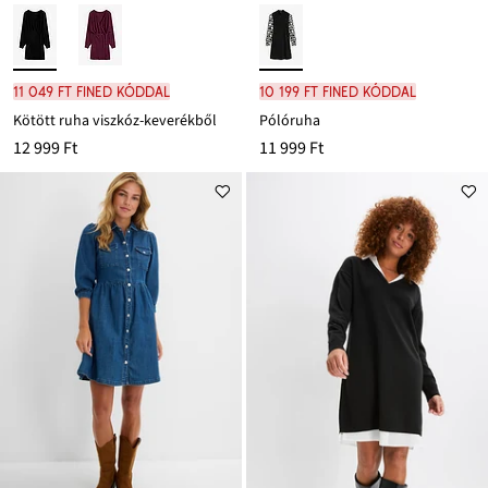
11 049 Ft FINED kóddal
10 199 Ft FINED kóddal
Kötött ruha viszkóz-keverékből
Pólóruha
12 999 Ft
11 999 Ft