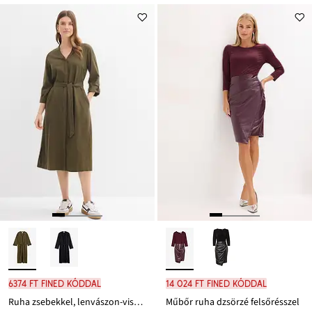
6374 Ft FINED kóddal
14 024 Ft FINED kóddal
Ruha zsebekkel, lenvászon-viszkóz keverékből
Műbőr ruha dzsörzé felsőrésszel