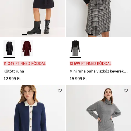
11 049 Ft FINED kóddal
13 599 Ft FINED kóddal
Kötött ruha
Mini ruha puha viszkóz keverékből
12 999 Ft
15 999 Ft