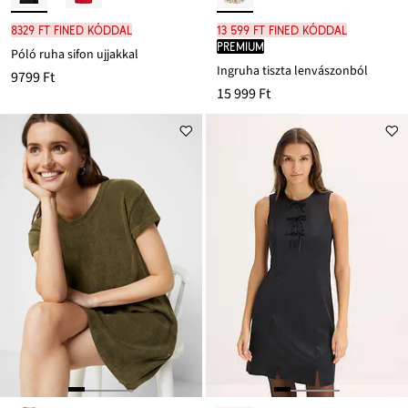
8329 Ft FINED kóddal
13 599 Ft FINED kóddal
PREMIUM
Póló ruha sifon ujjakkal
Ingruha tiszta lenvászonból
9799 Ft
15 999 Ft