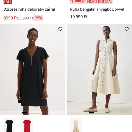
SALE
16 999 Ft FINED kóddal
Dzsörzé ruha dekoratív zárral
Ruha bengalin anyagból, övvel
19 999 Ft
Új
8999 Ft
-25%
11 999 Ft
Leárazva
ár
11 999 Ft
Ft-
ról