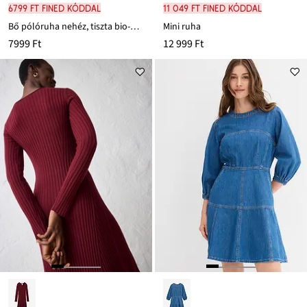
6799 Ft FINED kóddal
11 049 Ft FINED kóddal
Bő pólóruha nehéz, tiszta bio-pamutból, zsebekkel
Mini ruha
7999 Ft
12 999 Ft