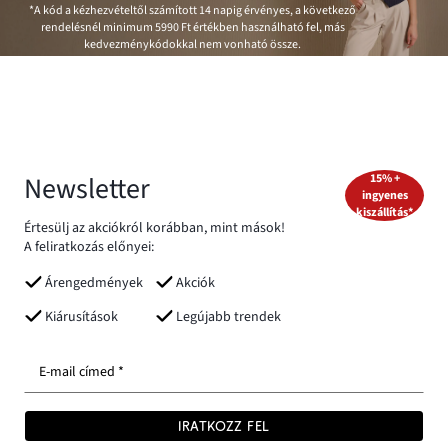
*A kód a kézhezvételtől számított 14 napig érvényes, a következő
rendelésnél minimum
5990 Ft
értékben használható fel, más
kedvezménykódokkal nem vonható össze.
Newsletter
15% +
ingyenes
kiszállítás*
Értesülj az akciókról korábban, mint mások!
A feliratkozás előnyei:
Árengedmények
Akciók
Kiárusítások
Legújabb trendek
E-mail címed *
IRATKOZZ FEL