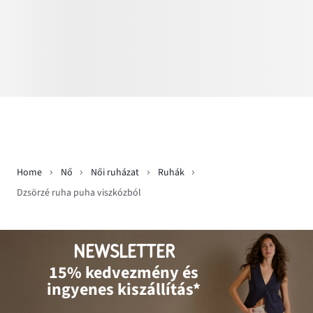
Home
Nő
Női ruházat
Ruhák
Dzsörzé ruha puha viszkózból
NEWSLETTER
15% kedvezmény és
ingyenes kiszállítás*