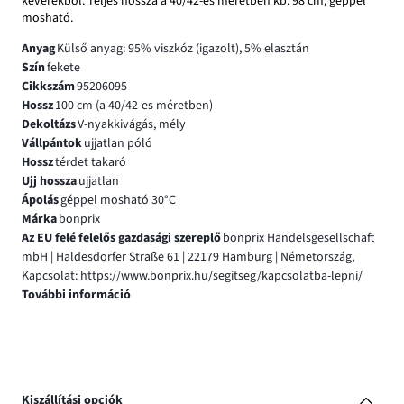
keverékből. Teljes hossza a 40/42-es méretben kb. 98 cm, géppel
mosható.
Anyag
Külső anyag: 95% viszkóz (igazolt), 5% elasztán
Szín
fekete
Cikkszám
95206095
Hossz
100 cm (a 40/42-es méretben)
Dekoltázs
V-nyakkivágás, mély
Vállpántok
ujjatlan póló
Hossz
térdet takaró
Ujj hossza
ujjatlan
Ápolás
géppel mosható 30°C
Márka
bonprix
Az EU felé felelős gazdasági szereplő
bonprix Handelsgesellschaft
mbH | Haldesdorfer Straße 61 | 22179 Hamburg | Németország,
Kapcsolat: https://www.bonprix.hu/segitseg/kapcsolatba-lepni/
További információ
Kiszállítási opciók