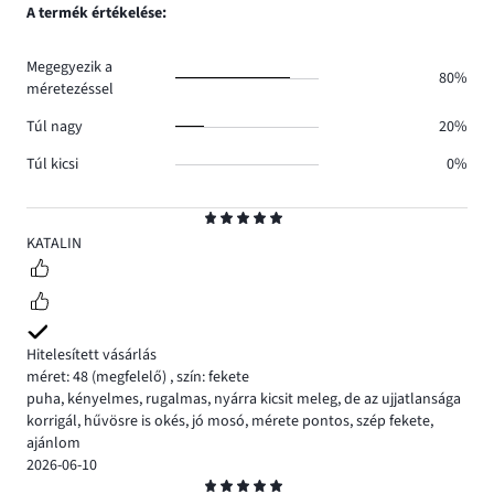
szavazatok
A termék értékelése:
0.
száma
0.
Megegyezik a
80%
méretezéssel
Túl nagy
20%
Túl kicsi
0%
Osztályzat
5
KATALIN
Hitelesített vásárlás
méret: 48
(megfelelő)
,
szín: fekete
puha, kényelmes, rugalmas, nyárra kicsit meleg, de az ujjatlansága
korrigál, hűvösre is okés, jó mosó, mérete pontos, szép fekete,
ajánlom
2026-06-10
Osztályzat