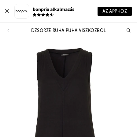
bonprix alkalmazás
AZ APPHOZ
DZSÖRZÉ RUHA PUHA VISZKÓZBÓL
Te
ker