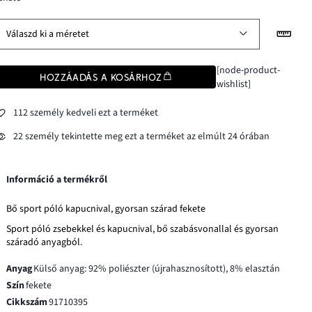
Válaszd ki a méretet
[node-product-
HOZZÁADÁS A KOSÁRHOZ
wishlist]
112 személy kedveli ezt a terméket
22 személy tekintette meg ezt a terméket az elmúlt 24 órában
Információ a termékről
Bő sport póló kapucnival, gyorsan szárad fekete
Sport póló zsebekkel és kapucnival, bő szabásvonallal és gyorsan
száradó anyagból.
Anyag
Külső anyag: 92% poliészter (újrahasznosított), 8% elasztán
Szín
fekete
Cikkszám
91710395