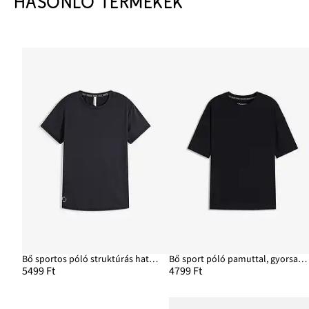
HASONLÓ TERMÉKEK
Bő sportos póló struktúrás hatással
Bő sport póló pamuttal, gyorsan száad
5499 Ft
4799 Ft