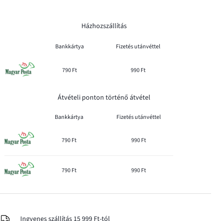
Házhozszállítás
Bankkártya
Fizetés utánvéttel
790 Ft
990 Ft
Átvételi ponton történő átvétel
Bankkártya
Fizetés utánvéttel
790 Ft
990 Ft
790 Ft
990 Ft
Ingyenes szállítás 15 999 Ft-tól