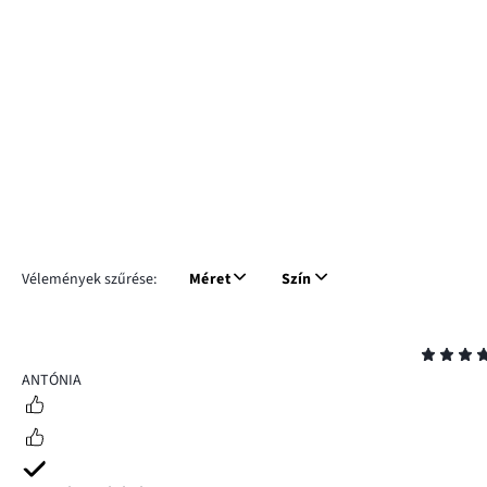
Vélemények szűrése:
Méret
Szín
Osztályzat
5
ANTÓNIA