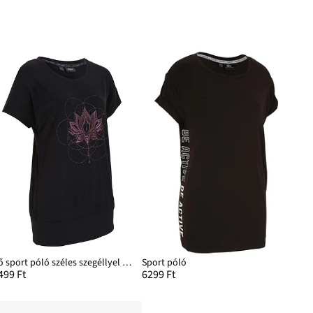
Bő sport póló széles szegéllyel az alján
Sport póló
499 Ft
6299 Ft