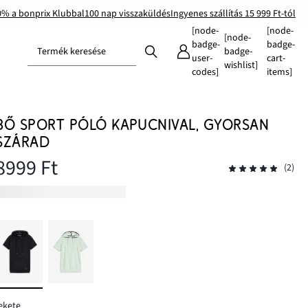
0% a bonprix Klubbal
100 nap visszaküldés
Ingyenes szállítás 15 999 Ft-tól
[node-
[node-
[node-
badge-
badge-
Termék keresése
badge-
user-
cart-
wishlist]
codes]
items]
BŐ SPORT PÓLÓ KAPUCNIVAL, GYORSAN
SZÁRAD
8999 Ft
(2)
ekete