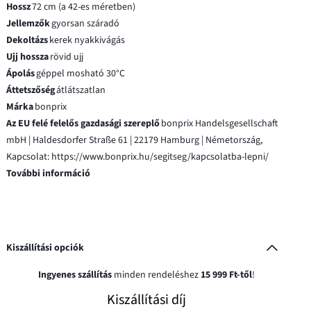
Hossz
72 cm (a 42-es méretben)
Jellemzők
gyorsan száradó
Dekoltázs
kerek nyakkivágás
Ujj hossza
rövid ujj
Ápolás
géppel mosható 30°C
Áttetszőség
átlátszatlan
Márka
bonprix
Az EU felé felelős gazdasági szereplő
bonprix Handelsgesellschaft
mbH | Haldesdorfer Straße 61 | 22179 Hamburg | Németország,
Kapcsolat: https://www.bonprix.hu/segitseg/kapcsolatba-lepni/
További információ
Kiszállítási opciók
Ingyenes szállítás
minden rendeléshez
15 999 Ft-től
!
Kiszállítási díj