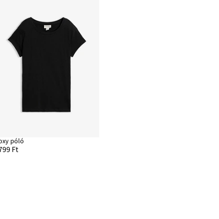
oxy póló
799 Ft