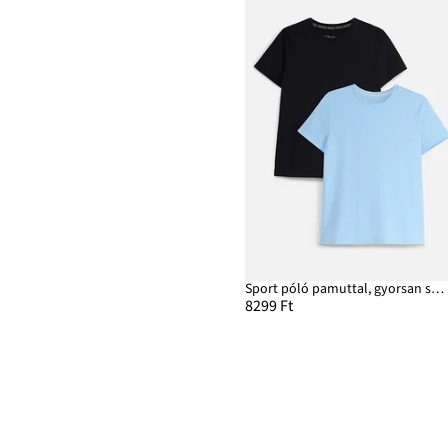
Sport póló pamuttal, gyorsan szárad (2 db-os csomag)
8299 Ft