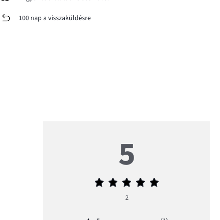
100 nap a visszaküldésre
5
Átlagos
értékelés
2
5