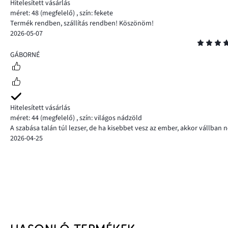
Hitelesített vásárlás
méret: 48
(megfelelő)
,
szín: fekete
Termék rendben, szállítás rendben! Köszönöm!
2026-05-07
Osztályzat
4
GÁBORNÉ
Hitelesített vásárlás
méret: 44
(megfelelő)
,
szín: világos nádzöld
A szabása talán túl lezser, de ha kisebbet vesz az ember, akkor vállban 
2026-04-25