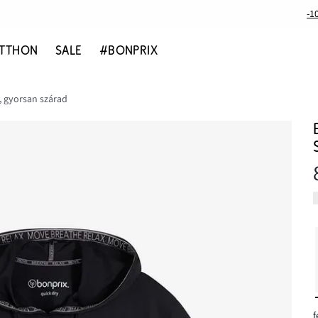
-1
TTHON
SALE
#BONPRIX
, gyorsan szárad
f