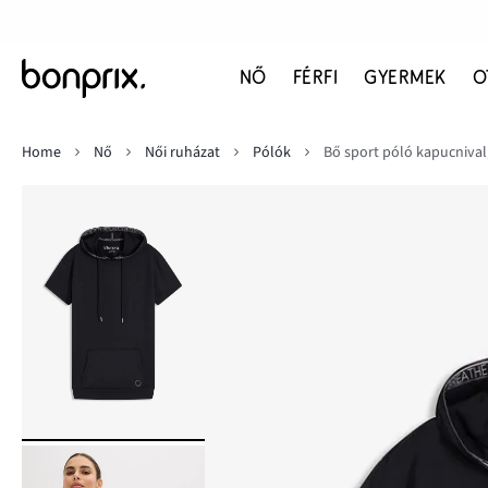
NŐ
FÉRFI
GYERMEK
O
Home
Nő
Női ruházat
Pólók
Bő sport póló kapucnival