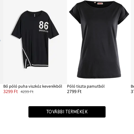
Bő póló puha viszkóz keverékből
Póló tiszta pamutból
B
3299 Ft
2799 Ft
3
4299 Ft
TOVÁBBI TERMÉKEK