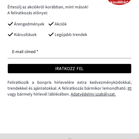
kiszállítás*
Értesülj az akciókról korábban, mint mások!
A feliratkozás előnyei:
Árengedmények
Akciók
Kiárusítások
Legújabb trendek
E-mail címed *
IRATKOZZ FEL
Feliratkozik a bonprix hírlevelére extra kedvezménykódokkal,
trendekkel és ajánlatokkal. A feliratkozás bármikor lemondható:
itt
vagy bármely hírlevél láblécében.
Adatvédelmi szabályzat.