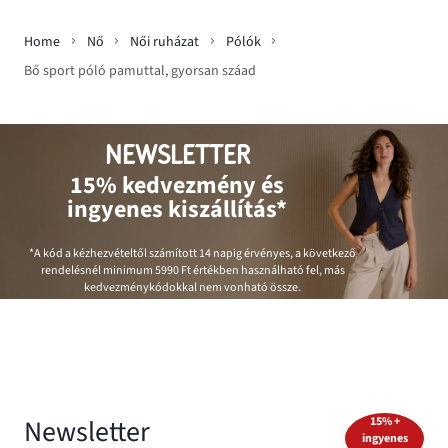
Home
Nő
Női ruházat
Pólók
Bő sport póló pamuttal, gyorsan száad
NEWSLETTER
15% kedvezmény és
ingyenes kiszállítás*
*A kód a kézhezvételtől számított 14 napig érvényes, a következő
rendelésnél minimum
5990 Ft
értékben használható fel, más
kedvezménykódokkal nem vonható össze.
Newsletter
15% +
ingyenes