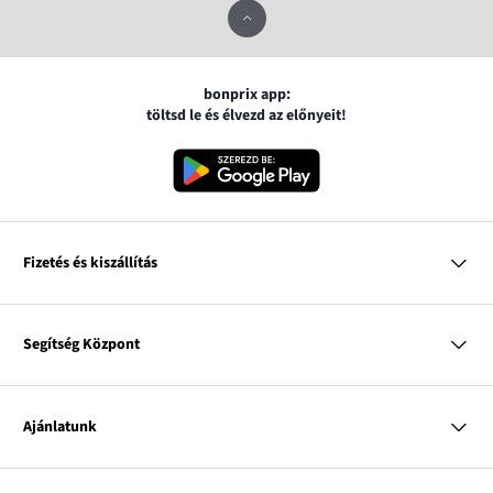
bonprix app:
töltsd le és élvezd az előnyeit!
Fizetés és kiszállítás
MasterCard
VISA
Segítség Központ
Google pay
Apple pay
Kérdések és válaszok
Magyar Posta
Kiszállítás és fizetési módok
Ajánlatunk
Visszáruzás és panaszok
Utánvétes fizetés
Mérettáblázatok
Nő
Bonprix Klub