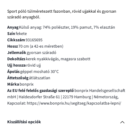
Sport póló túlméretezett fazonban, rövid ujjakkal és gyorsan
száradó anyagból.
Anyag
Külső anyag: 74% poliészter, 19% pamut, 7% elasztán
Szín
fekete
Cikkszám
93165695
Hossz
70 cm (a 42-es méretben)
Jellemzők
gyorsan száradó
Dekoltázs
kerek nyakkivágás, magasra szabott
Ujj hossza
rövid ujj
Ápolás
géppel mosható 30°C
Áttetszőség
átlátszatlan
Márka
bonprix
Az EU felé felelős gazdasági szereplő
bonprix Handelsgesellschaft
mbH | Haldesdorfer Straße 61 | 22179 Hamburg | Németország,
Kapcsolat: https://www.bonprix.hu/segitseg/kapcsolatba-lepni/
Kiszállítási opciók