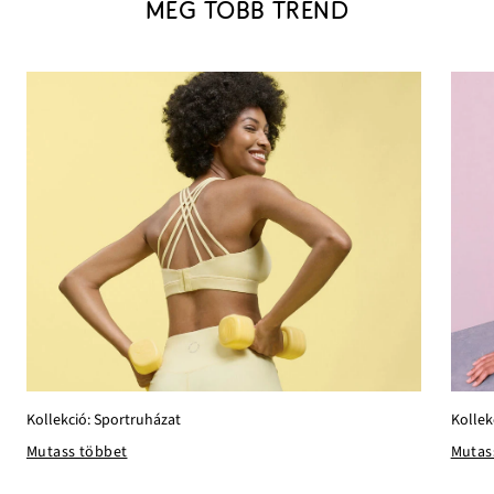
MÉG TÖBB TREND
Kollekció: Sportruházat
Kollek
Mutass többet
Mutas