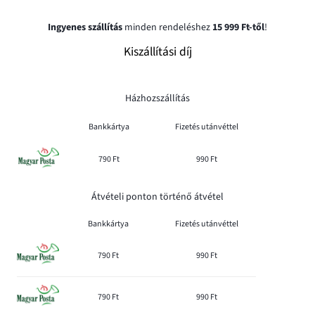
Ingyenes szállítás
minden rendeléshez
15 999 Ft-től
!
Kiszállítási díj
Házhozszállítás
Bankkártya
Fizetés utánvéttel
790 Ft
990 Ft
Átvételi ponton történő átvétel
Bankkártya
Fizetés utánvéttel
790 Ft
990 Ft
790 Ft
990 Ft