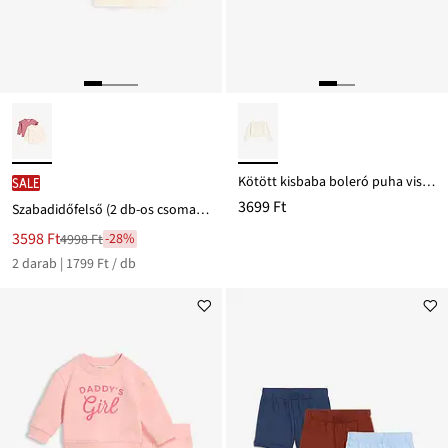
Kötött kisbaba boleró puha viszkóz keverékből
SALE
3699 Ft
Szabadidőfelső (2 db-os csomag) tiszta bio-pamutból
Új
3598 Ft
-28%
4998 Ft
Leárazva
ár
2 darab | 1799 Ft / db
4998 Ft
Ft-
ról