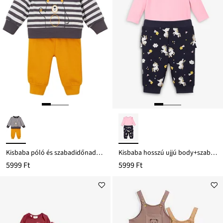
Kisbaba póló és szabadidőnadrág (2-részes szett), tiszta bio-pamutból
Kisbaba hosszú ujjú body+szabadidőnadrág (2-részes szett) bio-pamut
5999 Ft
5999 Ft