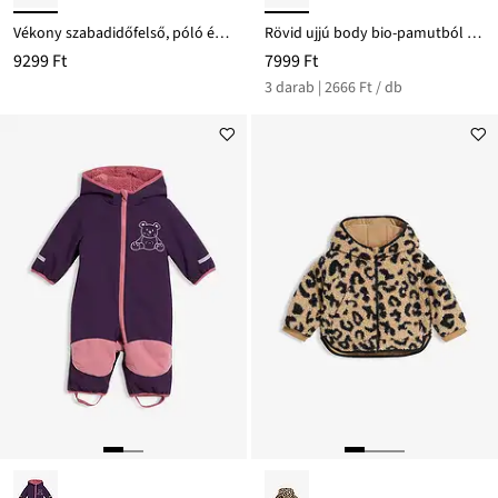
Vékony szabadidőfelső, póló és legging, tiszta bio-pamutból (3-részes szett)
Rövid ujjú body bio-pamutból (3 db-os csomag)
9299 Ft
7999 Ft
3 darab | 2666 Ft / db