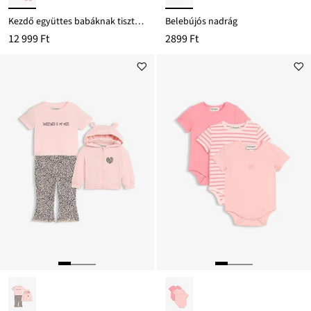
Kezdő együttes babáknak tiszta bio-pamutból (5-részes szett)
Belebújós nadrág
12 999 Ft
2899 Ft