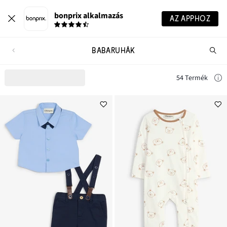
bonprix alkalmazás
AZ APPHOZ
BABARUHÁK
Te
ker
54 Termék