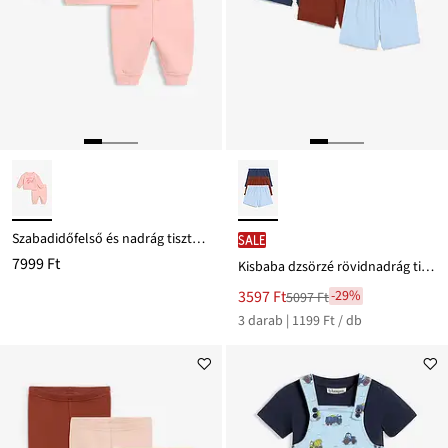
Szabadidőfelső és nadrág tiszta bio-pamutból (2-részes szett)
SALE
7999 Ft
Kisbaba dzsörzé rövidnadrág tiszta bio-pamutból (3 db-os csomag)
Új
3597 Ft
-29%
5097 Ft
Leárazva
ár
3 darab | 1199 Ft / db
5097 Ft
Ft-
ról