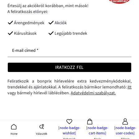
kiszállítás*
Értesülj az akciókról korábban, mint mások!
A feliratkozás előnyei:
Árengedmények
Akciók
Kiárusítások
Legújabb trendek
E-mail címed *
IRATKOZZ FEL
Feliratkozik a bonprix hírlevelére extra kedvezménykódokkal,
trendekkel és ajánlatokkal. A feliratkozás bármikor lemondható:
itt
vagy bármely hírlevél láblécében.
Adatvédelmi szabályzat.
[node-badge-
[node-badge-
[node-badge-
wishlist]
cart-items]
user-codes]
Választék
Home