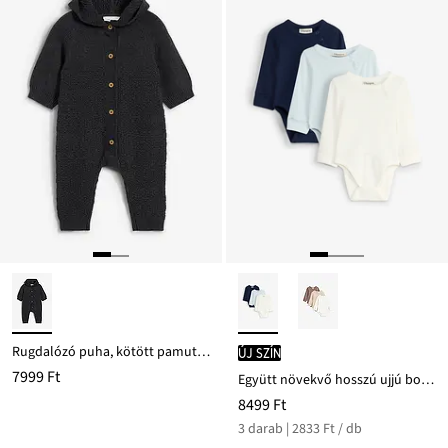
Rugdalózó puha, kötött pamut keverékből
új szín
7999 Ft
Együtt növekvő hosszú ujjú body tiszta pamutból (3 db-os csomag)
8499 Ft
3 darab | 2833 Ft / db