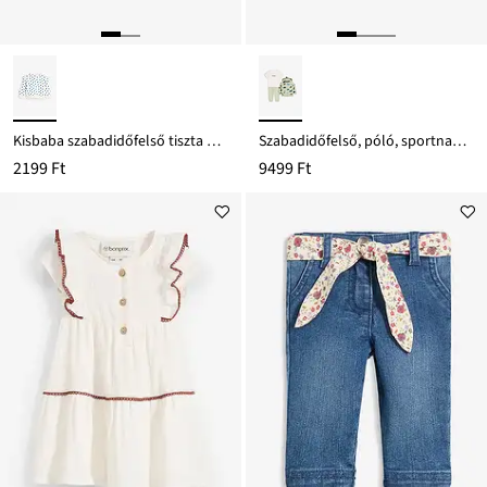
Kisbaba szabadidőfelső tiszta bio-pamutból
Szabadidőfelső, póló, sportnadrág tiszta bio-pamutból (3-részes szett)
2199 Ft
9499 Ft