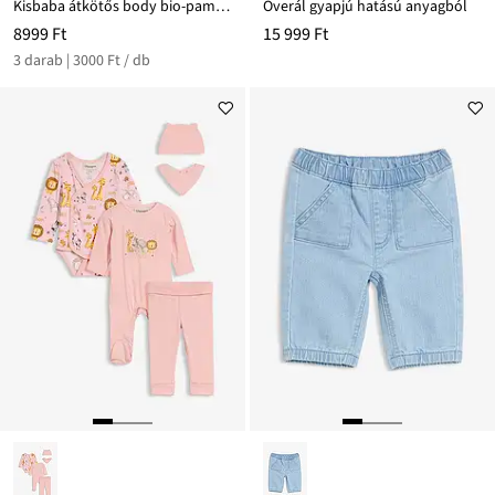
Kisbaba átkötős body bio-pamutból (3 db-os csomag)
Overál gyapjú hatású anyagból
8999 Ft
15 999 Ft
3 darab | 3000 Ft / db