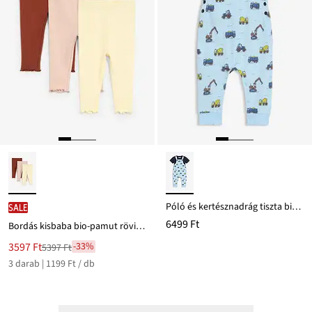
Póló és kertésznadrág tiszta bio-pamutból (2-részes szett)
SALE
6499 Ft
Bordás kisbaba bio-pamut rövidnadrág fodorral (3 db-os csomag)
Új
3597 Ft
-33%
5397 Ft
Leárazva
ár
3 darab | 1199 Ft / db
5397 Ft
Ft-
ról