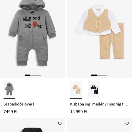
Szabadidős overál
Kisbaba ing+mellény+nadrág tiszta pamutból (3-részes szett)
7499 Ft
14 999 Ft