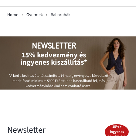
Home
Gyermek
Babaruhák
NEWSLETTER
15% kedvezmény és
ingyenes kiszállítás*
*A kód a kézhezvételtől számított 14 napig érvényes, a következő
rendelésnél minimum
5990 Ft
értékben használható fel, más
kedvezménykódokkal nem vonható össze.
Newsletter
15% +
ingyenes