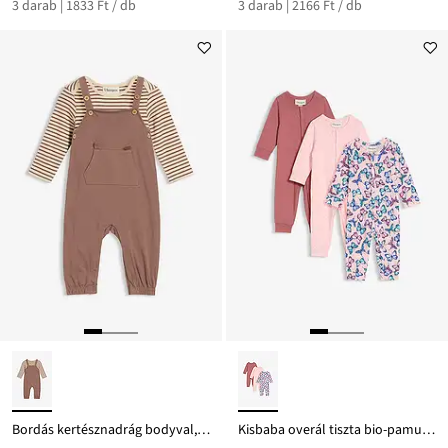
3 darab | 1833 Ft / db
3 darab | 2166 Ft / db
Bordás kertésznadrág bodyval, tiszta bio-pamutból (2-részes szett)
Kisbaba overál tiszta bio-pamutból (3 db-os csomag)