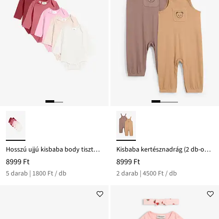
Hosszú ujjú kisbaba body tiszta bio-pamutból (5 db-os csomag)
Kisbaba kertésznadrág (2 db-os csomag), bio-pamutból
8999 Ft
8999 Ft
5 darab | 1800 Ft / db
2 darab | 4500 Ft / db