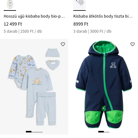
Hosszú ujjú kisbaba body bio-pamutból (5 db-os csomag)
Kisbaba átkötős body tiszta bio-pamutból (3 db-os csomag)
12 499 Ft
8999 Ft
5 darab | 2500 Ft / db
3 darab | 3000 Ft / db