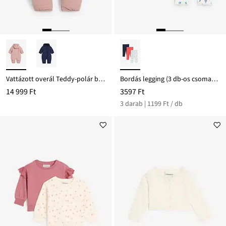
Vattázott overál Teddy-polár béléssel
Bordás legging (3 db-os csomag), bio-pamutból
14 999 Ft
3597 Ft
3 darab | 1199 Ft / db