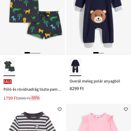
Overál meleg polár anyagból
SALE
8299 Ft
Póló és rövidnadrág tiszta pamutból (2-részes szett)
Új
1799 Ft
-55%
3999 Ft
Leárazva
ár
3999 Ft
Ft-
ról