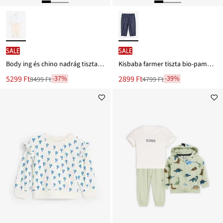
SALE
SALE
Body ing és chino nadrág tiszta pamutból (2-részes szett)
Kisbaba farmer tiszta bio-pamutból
Új
Új
5299 Ft
2899 Ft
-37%
-39%
8499 Ft
4799 Ft
Leárazva
Leárazva
ár
ár
8499 Ft
4799 Ft
Ft-
Ft-
ról
ról