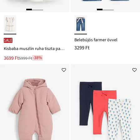
Belebújós farmer övvel
SALE
3299 Ft
Kisbaba muszlin ruha tiszta pamutból
Új
3699 Ft
-38%
5999 Ft
Leárazva
ár
5999 Ft
Ft-
ról