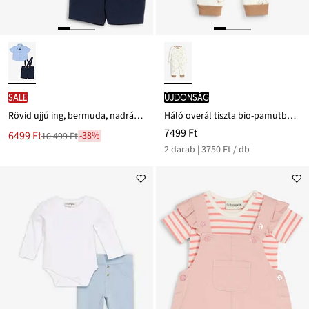
SALE
újdonság
Rövid ujjú ing, bermuda, nadrágtartó és csokornyakkendő (4-részes szett)
Háló overál tiszta bio-pamutból (2 db-os csomag)
7499 Ft
Új
6499 Ft
-38%
10 499 Ft
Leárazva
ár
2 darab | 3750 Ft / db
10 499 Ft
Ft-
ról