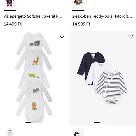
Vízlepergető Softshell overál kapucnival
2-az-1-ben Teddy-polár kifordítható kabát kapucnival és zsebekkel
14 499 Ft
14 999 Ft