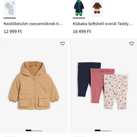
Kezdőkészlet csecsemőknek tiszta bio-pamutból (5-részes szett)
Kisbaba Softshell overál Teddy-polár anyaggal
12 999 Ft
16 499 Ft