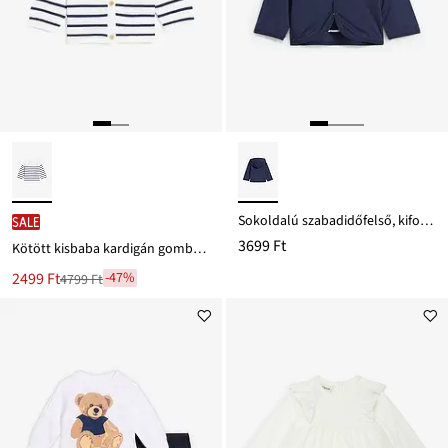
Sokoldalú szabadidőfelső, kifordítható, kapucnival
SALE
3699 Ft
Kötött kisbaba kardigán gombokkal
Új
2499 Ft
-47%
4799 Ft
Leárazva
ár
4799 Ft
Ft-
ról