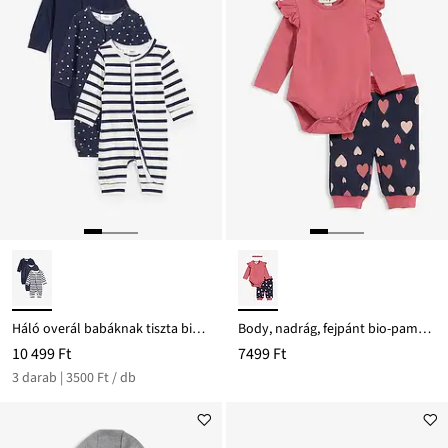
Háló overál babáknak tiszta bio-pamutból (3 db-os csomag)
Body, nadrág, fejpánt bio-pamutból (3-részes szett)
10 499 Ft
7499 Ft
3 darab | 3500 Ft / db