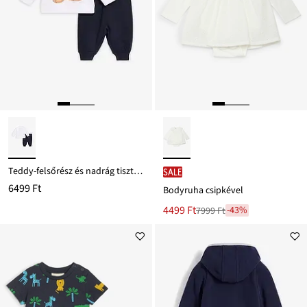
Teddy-felsőrész és nadrág tiszta bio-pamutból (2-részes szett)
SALE
6499 Ft
Bodyruha csipkével
Új
4499 Ft
-43%
7999 Ft
Leárazva
ár
7999 Ft
Ft-
ról