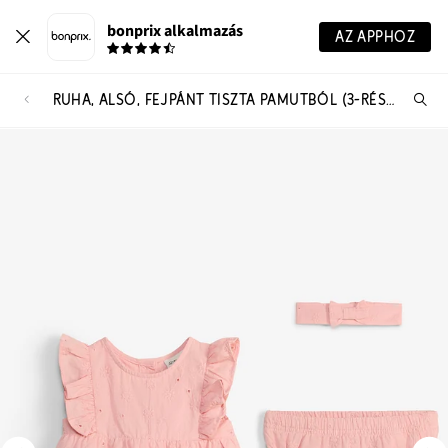
bonprix alkalmazás
AZ APPHOZ
RUHA, ALSÓ, FEJPÁNT TISZTA PAMUTBÓL (3-RÉSZES SZETT)
Te
ker