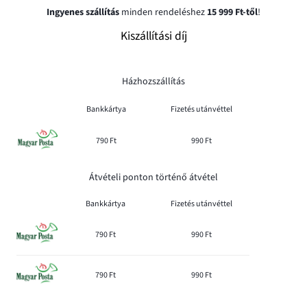
Ingyenes szállítás
minden rendeléshez
15 999 Ft-től
!
Kiszállítási díj
Házhozszállítás
Bankkártya
Fizetés utánvéttel
790 Ft
990 Ft
Átvételi ponton történő átvétel
Bankkártya
Fizetés utánvéttel
790 Ft
990 Ft
790 Ft
990 Ft