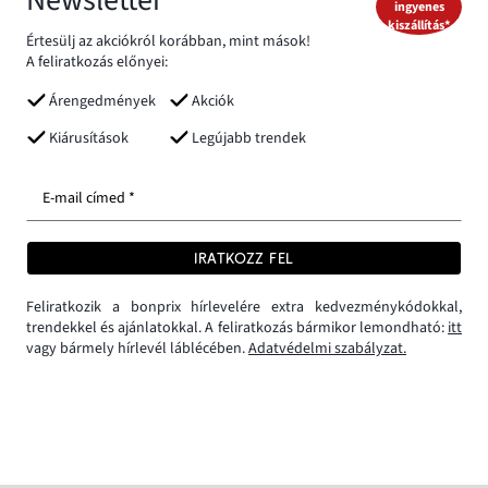
ingyenes
kiszállítás*
Értesülj az akciókról korábban, mint mások!
A feliratkozás előnyei:
Árengedmények
Akciók
Kiárusítások
Legújabb trendek
E-mail címed *
IRATKOZZ FEL
Feliratkozik a bonprix hírlevelére extra kedvezménykódokkal,
trendekkel és ajánlatokkal. A feliratkozás bármikor lemondható:
itt
vagy bármely hírlevél láblécében.
Adatvédelmi szabályzat.