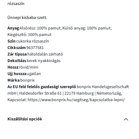
rózsaszín
Ünnepi kisbaba-szett.
Anyag
Alsórész: 100% pamut; Külső anyag: 100% pamut;
Kiegészítő: 100% pamut
Szín
cukorka rózsaszín
Cikkszám
96377581
Zár típusa
hátoldalán zárható
Dekoltázs
kerek nyakkivágás
Hossz
rövid/mini
Ujj hossza
ujjatlan
Márka
bonprix
Az EU felé felelős gazdasági szereplő
bonprix Handelsgesellschaft
mbH | Haldesdorfer Straße 61 | 22179 Hamburg | Németország,
Kapcsolat: https://www.bonprix.hu/segitseg/kapcsolatba-lepni/
Kiszállítási opciók