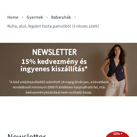
Home
Gyermek
Babaruhák
Ruha, alsó, fejpánt tiszta pamutból (3-részes szett)
NEWSLETTER
15% kedvezmény és
ingyenes kiszállítás*
*A kód a kézhezvételtől számított 14 napig érvényes, a következő
rendelésnél minimum
5990 Ft
értékben használható fel, más
kedvezménykódokkal nem vonható össze.
Newsletter
15% +