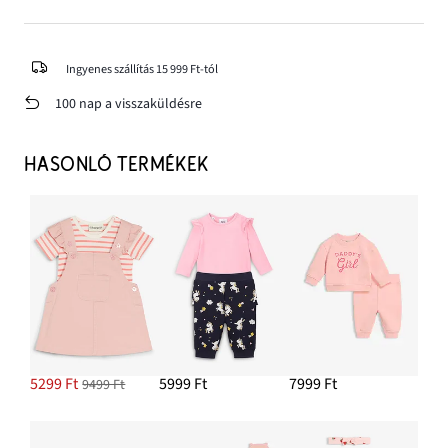
Ingyenes szállítás 15 999 Ft-tól
100 nap a visszaküldésre
HASONLÓ TERMÉKEK
5299 Ft
5999 Ft
7999 Ft
9499 Ft