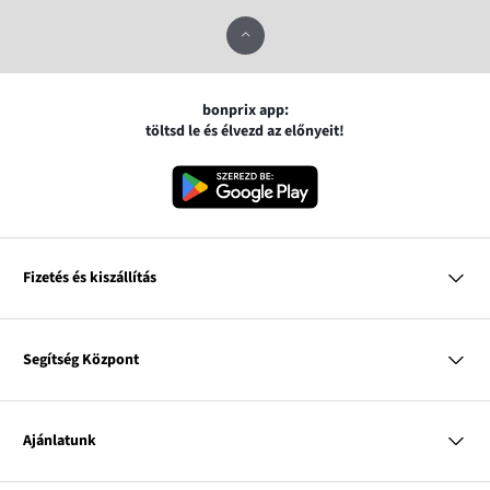
bonprix app:
töltsd le és élvezd az előnyeit!
Fizetés és kiszállítás
MasterCard
VISA
Segítség Központ
Google pay
Apple pay
Kérdések és válaszok
Magyar Posta
Kiszállítás és fizetési módok
Ajánlatunk
Visszáruzás és panaszok
Utánvétes fizetés
Mérettáblázatok