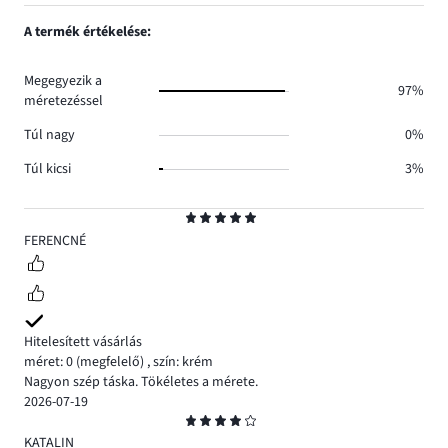
1,
0.
száma
szavazatok
A termék értékelése:
0.
száma
0.
Megegyezik a
97%
méretezéssel
Túl nagy
0%
Túl kicsi
3%
Osztályzat
5
FERENCNÉ
Hitelesített vásárlás
méret: 0
(megfelelő)
,
szín: krém
Nagyon szép táska. Tökéletes a mérete.
2026-07-19
Osztályzat
4
KATALIN