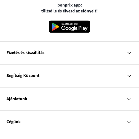
bonprix app:
töltsd le és élvezd az előnyeit!
Fizetés és kiszállítás
MasterCard
VISA
Segítség Központ
Google pay
Apple pay
Kérdések és válaszok
Magyar Posta
Kiszállítás és fizetési módok
Ajánlatunk
Visszáruzás és panaszok
Utánvétes fizetés
Mérettáblázatok
Nő
Bonprix Klub
Férfi
Online katalógus
Cégünk
Gyermek
Influencers
Lakás
Kapcsolat
A
Rólunk
Inspirációk