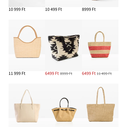
Karika fülbevaló
10 999 Ft
10 499 Ft
8999 Ft
5799 Ft
HOZZÁADÁS A KOSÁRHOZ
Papucs háncs hatású járótalppal
7499 Ft
HOZZÁADÁS A KOSÁRHOZ
11 999 Ft
6499 Ft
6499 Ft
8999 Ft
11 499 Ft