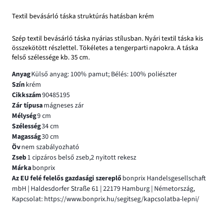
Textil bevásárló táska struktúrás hatásban krém
Szép textil bevásárló táska nyárias stílusban. Nyári textil táska kis
összekötött részlettel. Tökéletes a tengerparti napokra. A táska
felső szélessége kb. 35 cm.
Anyag
Külső anyag: 100% pamut; Bélés: 100% poliészter
Szín
krém
Cikkszám
90485195
Zár típusa
mágneses zár
Mélység
9 cm
Szélesség
34 cm
Magasság
30 cm
Öv
nem szabályozható
Zseb
1 cipzáros belső zseb,2 nyitott rekesz
Márka
bonprix
Az EU felé felelős gazdasági szereplő
bonprix Handelsgesellschaft
mbH | Haldesdorfer Straße 61 | 22179 Hamburg | Németország,
Kapcsolat: https://www.bonprix.hu/segitseg/kapcsolatba-lepni/