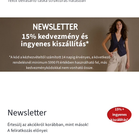
Textil bevásárló táska struktúrás hatásban
NEWSLETTER
15% kedvezmény és
ingyenes kiszállítás*
*A kód a kézhezvételtől számított 14 napig érvényes, a következő
rendelésnél minimum
5990 Ft
értékben használható fel, más
kedvezménykódokkal nem vonható össze.
Newsletter
15% +
ingyenes
kiszállítás*
Értesülj az akciókról korábban, mint mások!
A feliratkozás előnyei: