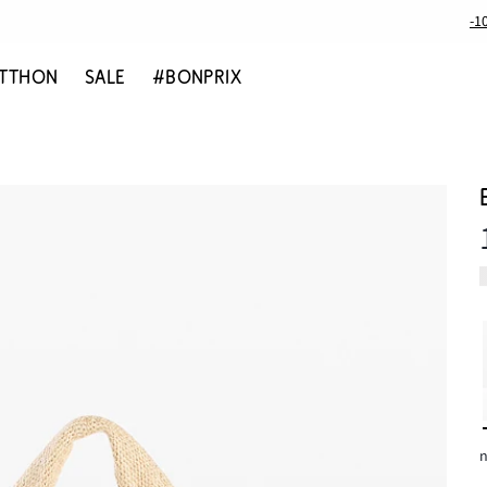
-1
TTHON
SALE
#BONPRIX
n