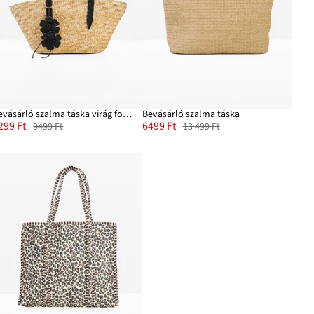
Bevásárló szalma táska virág formájú függő dísszel
Bevásárló szalma táska
299 Ft
6499 Ft
9499 Ft
13 499 Ft