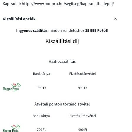
Kapcsolat: https://www.bonprix.hu/segitseg/kapcsolatba-lepni/
Kiszállítási opciók
Ingyenes szállítás
minden rendeléshez
15 999 Ft-től
!
Kiszállítási díj
Házhozszállítás
Bankkártya
Fizetés utánvéttel
790 Ft
990 Ft
Átvételi ponton történő átvétel
Bankkártya
Fizetés utánvéttel
790 Ft
990 Ft