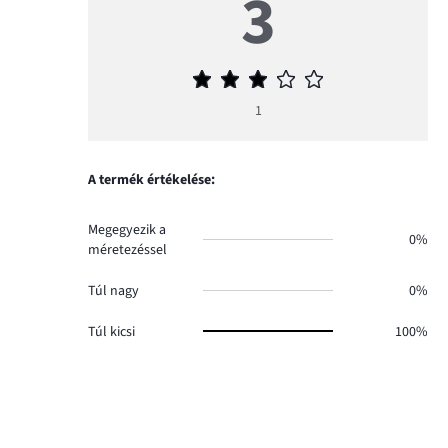
3
Átlagos
értékelés
1
3
A termék értékelése:
Megegyezik a
0%
méretezéssel
Túl nagy
0%
Túl kicsi
100%