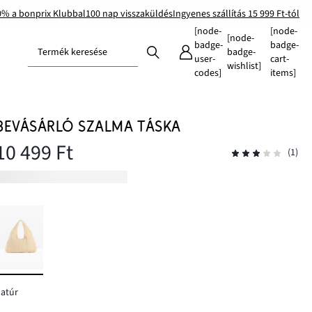
0% a bonprix Klubbal
100 nap visszaküldés
Ingyenes szállítás 15 999 Ft-tól
[node-
[node-
[node-
badge-
badge-
Termék keresése
badge-
user-
cart-
wishlist]
codes]
items]
BEVÁSÁRLÓ SZALMA TÁSKA
10 499 Ft
(1)
atúr