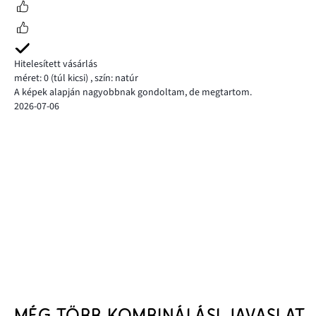
Hitelesített vásárlás
méret: 0
(túl kicsi)
,
szín: natúr
A képek alapján nagyobbnak gondoltam, de megtartom.
2026-07-06
MÉG TÖBB KOMBINÁLÁSI JAVASLAT