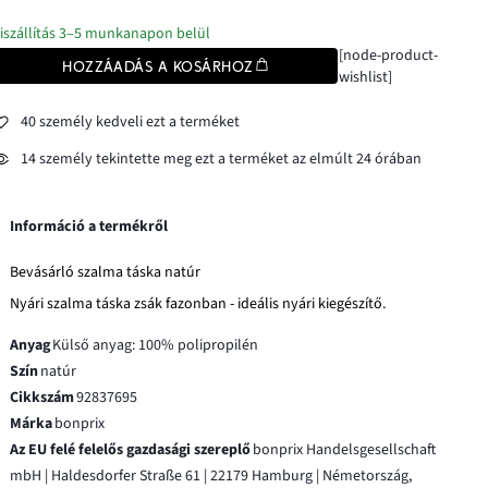
iszállítás 3–5 munkanapon belül
[node-product-
HOZZÁADÁS A KOSÁRHOZ
wishlist]
40 személy kedveli ezt a terméket
14 személy tekintette meg ezt a terméket az elmúlt 24 órában
Információ a termékről
Bevásárló szalma táska natúr
Nyári szalma táska zsák fazonban - ideális nyári kiegészítő.
Anyag
Külső anyag: 100% polipropilén
Szín
natúr
Cikkszám
92837695
Márka
bonprix
Az EU felé felelős gazdasági szereplő
bonprix Handelsgesellschaft
mbH | Haldesdorfer Straße 61 | 22179 Hamburg | Németország,