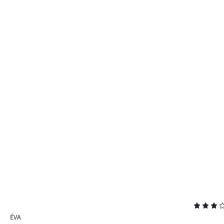
Osztályzat
3
ÉVA