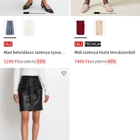
SALE
SALE
PREMIUM
Maxi betoldásos szoknya lyocellel
Midi szoknya tiszta lenvászonból
Új
Új
5299 Ft
7499 Ft
-53%
-43%
11 299 Ft
13 299 Ft
Leárazva
Leárazva
ár
ár
11 299 Ft
13 299 Ft
Ft-
Ft-
ról
ról