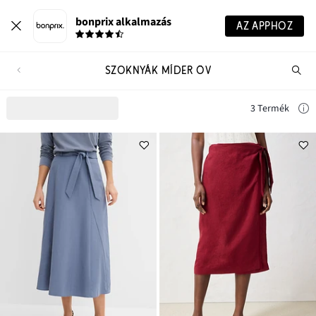
bonprix alkalmazás
AZ APPHOZ
SZOKNYÁK MÍDER ÖV
Te
ker
3 Termék