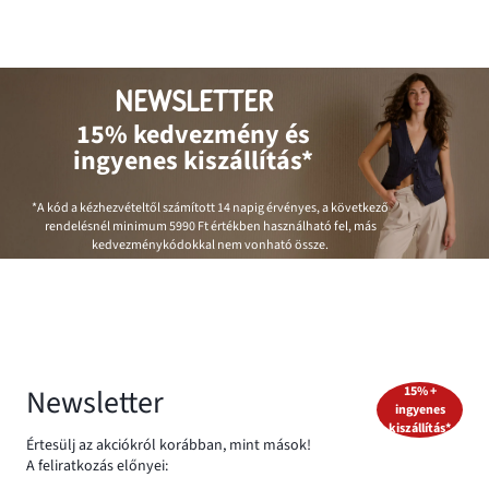
NEWSLETTER
15% kedvezmény és
ingyenes kiszállítás*
*A kód a kézhezvételtől számított 14 napig érvényes, a következő
rendelésnél minimum
5990 Ft
értékben használható fel, más
kedvezménykódokkal nem vonható össze.
Newsletter
15% +
ingyenes
kiszállítás*
Értesülj az akciókról korábban, mint mások!
A feliratkozás előnyei: