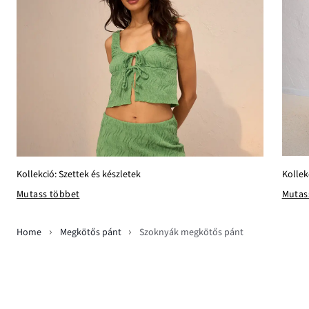
Kollek
Kollekció: Szettek és készletek
Mutas
Mutass többet
Home
Megkötős pánt
Szoknyák megkötős pánt