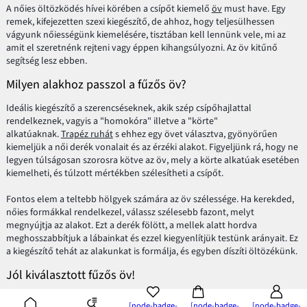
A nőies öltözködés hívei körében a csípőt kiemelő
öv
must have. Egy
remek, kifejezetten szexi kiegészítő, de ahhoz, hogy teljesülhessen
vágyunk nőiességünk kiemelésére, tisztában kell lennünk vele, mi az
amit el szeretnénk rejteni vagy éppen kihangsúlyozni. Az öv kitűnő
segítség lesz ebben.
Milyen alakhoz passzol a fűzős öv?
Ideális kiegészítő a szerencséseknek, akik szép csípőhajlattal
rendelkeznek, vagyis a "homokóra" illetve a "körte"
alkatúaknak.
Trapéz ruhát
s ehhez egy övet választva, gyönyörűen
kiemeljük a női derék vonalait és az érzéki alakot. Figyeljünk rá, hogy ne
legyen túlságosan szorosra kötve az öv, mely a körte alkatúak esetében
kiemelheti, és túlzott mértékben szélesítheti a csípőt.
Fontos elem a teltebb hölgyek számára az öv szélessége. Ha kerekded,
nőies formákkal rendelkezel, válassz szélesebb fazont, melyt
megnyújtja az alakot. Ezt a derék fölött, a mellek alatt hordva
meghosszabbítjuk a lábainkat és ezzel kiegyenlítjük testünk arányait. Ez
a kiegészítő tehát az alakunkat is formálja, és egyben díszíti öltözékünk.
Jól kiválasztott fűzős öv!
Sajnos a fűzős öv nem ajánlott az "alma" alkatú hölgyek számára.
[node-badge-
[node-badge-
[node-badge-