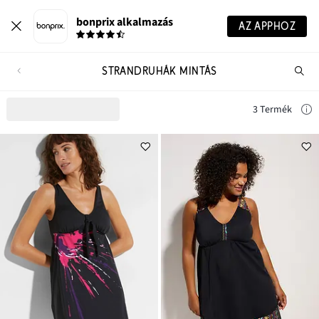
bonprix alkalmazás
AZ APPHOZ
STRANDRUHÁK MINTÁS
Te
ker
3 Termék