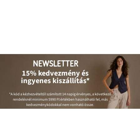
NEWSLETTER
15% kedvezmény és
ingyenes kiszállítás*
*A kód a kézhezvételtől számított 14 napig érvényes, a következő
rendelésnél minimum
5990 Ft
értékben használható fel, más
kedvezménykódokkal nem vonható össze.