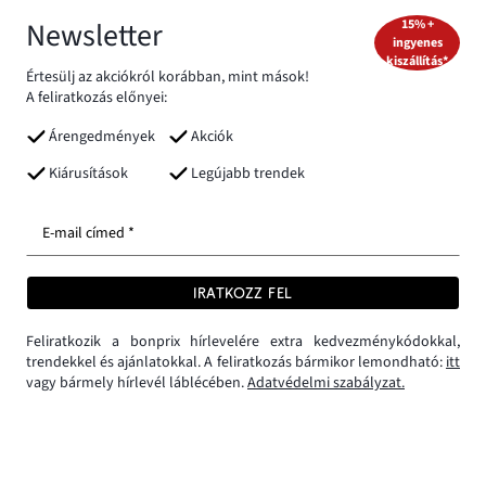
Newsletter
15% +
ingyenes
kiszállítás*
Értesülj az akciókról korábban, mint mások!
A feliratkozás előnyei:
Árengedmények
Akciók
Kiárusítások
Legújabb trendek
E-mail címed *
IRATKOZZ FEL
Feliratkozik a bonprix hírlevelére extra kedvezménykódokkal,
trendekkel és ajánlatokkal. A feliratkozás bármikor lemondható:
itt
vagy bármely hírlevél láblécében.
Adatvédelmi szabályzat.