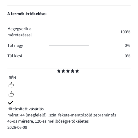
5
A termék értékelése:
Megegyezik a
100%
méretezéssel
Túl nagy
0%
Túl kicsi
0%
Osztályzat
5
IRÉN
Hitelesített vásárlás
méret: 44
(megfelelő)
,
szín: fekete-mentolzöld zebramintás
46-os méretre, 120-as mellbőségre tökéletes
2026-06-08