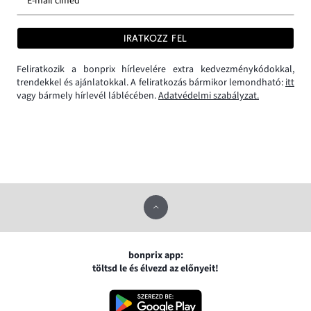
E-mail címed *
IRATKOZZ FEL
Feliratkozik a bonprix hírlevelére extra kedvezménykódokkal,
trendekkel és ajánlatokkal. A feliratkozás bármikor lemondható:
itt
vagy bármely hírlevél láblécében.
Adatvédelmi szabályzat.
bonprix app:
töltsd le és élvezd az előnyeit!