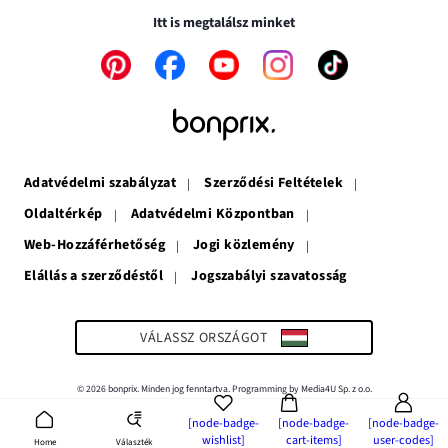
nyílik
meg
Itt is megtalálsz minket
meg
A
A
A
A
A
link
link
link
link
link
új
új
új
új
új
ablakban
ablakban
ablakban
ablakban
ablakban
nyílik
nyílik
nyílik
nyílik
nyílik
meg
meg
meg
meg
meg
Adatvédelmi szabályzat
Szerződési Feltételek
Oldaltérkép
Adatvédelmi Központban
Web-Hozzáférhetőség
Jogi közlemény
Elállás a szerződéstől
Jogszabályi szavatosság
A
link
új
ablakban
VÁLASSZ ORSZÁGOT
nyílik
meg
© 2026 bonprix. Minden jog fenntartva. Programming by Media4U Sp. z o.o.
[node-badge-
[node-badge-
[node-badge-
wishlist]
cart-items]
user-codes]
Választék
Home