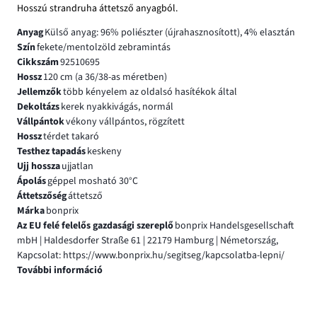
Hosszú strandruha áttetsző anyagból.
Anyag
Külső anyag: 96% poliészter (újrahasznosított), 4% elasztán
Szín
fekete/mentolzöld zebramintás
Cikkszám
92510695
Hossz
120 cm (a 36/38-as méretben)
Jellemzők
több kényelem az oldalsó hasítékok által
Dekoltázs
kerek nyakkivágás, normál
Vállpántok
vékony vállpántos, rögzített
Hossz
térdet takaró
Testhez tapadás
keskeny
Ujj hossza
ujjatlan
Ápolás
géppel mosható 30°C
Áttetszőség
áttetsző
Márka
bonprix
Az EU felé felelős gazdasági szereplő
bonprix Handelsgesellschaft
mbH | Haldesdorfer Straße 61 | 22179 Hamburg | Németország,
Kapcsolat: https://www.bonprix.hu/segitseg/kapcsolatba-lepni/
További információ