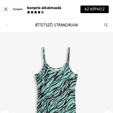
bonprix alkalmazás
AZ APPHOZ
ÁTTETSZŐ STRANDRUHA
Te
ker