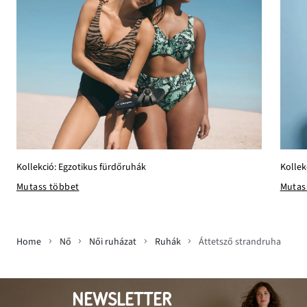
Kollek
Kollekció: Egzotikus fürdőruhák
Mutas
Mutass többet
Home
Nő
Női ruházat
Ruhák
Áttetsző strandruha
NEWSLETTER