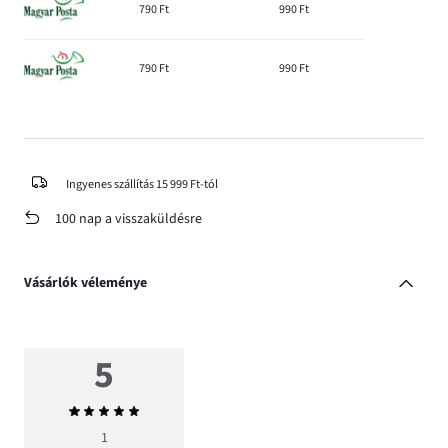
790 Ft
990 Ft
790 Ft
990 Ft
Ingyenes szállítás 15 999 Ft-tól
100 nap a visszaküldésre
Vásárlók véleménye
5
Átlagos
értékelés
1