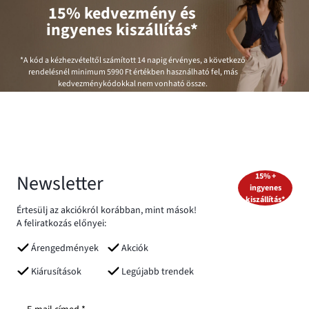
15% kedvezmény és
ingyenes kiszállítás*
*A kód a kézhezvételtől számított 14 napig érvényes, a következő
rendelésnél minimum
5990 Ft
értékben használható fel, más
kedvezménykódokkal nem vonható össze.
Newsletter
15% +
ingyenes
kiszállítás*
Értesülj az akciókról korábban, mint mások!
A feliratkozás előnyei:
Árengedmények
Akciók
Kiárusítások
Legújabb trendek