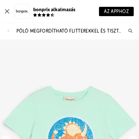
bonprix alkalmazás
AZ APPHOZ
PÓLÓ MEGFORDÍTHATÓ FLITTEREKKEL ÉS TISZTA BIO-PAMUTBÓL
Te
ker