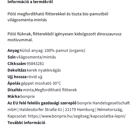
Információ a termékről
Póló megfordítható flitterekkel és tiszta bio-pamutból
világosmenta-mintás
Póló fiúknak, flitterekből igényesen kidolgozott dinoszaurusz
motívummal.
Anyag
Külső anyag: 100% pamut (organic)
Szín
világosmenta/mintás
Cikkszám
95843281
Dekoltázs
kerek nyakkivágás
Ujj hossza
rövid ujj
Ápolás
géppel mosható 30°C
Díszítés
minta,Megfordítható flitterek
Márka
bonprix
Az EU felé felelős gazdasági szereplő
bonprix Handelsgesellschaft
mbH | Haldesdorfer Straße 61 | 22179 Hamburg | Németország,
Kapcsolat: https://www.bonprix.hu/segitseg/kapcsolatba-lepni/
További információ