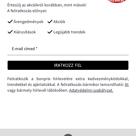
kiszállítás*
Értesülj az akciókról korábban, mint mások!
A feliratkozás előnyei:
Árengedmények
Akciók
Kiárusítások
Legújabb trendek
E-mail címed *
IRATKOZZ FEL
Feliratkozik a bonprix hírlevelére extra kedvezménykódokkal,
trendekkel és ajánlatokkal. A feliratkozás bármikor lemondható:
itt
vagy bármely hírlevél láblécében.
Adatvédelmi szabályzat.