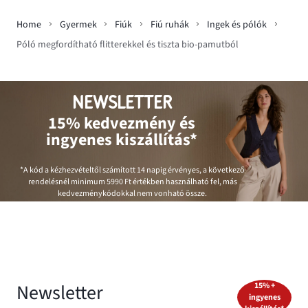
Home
Gyermek
Fiúk
Fiú ruhák
Ingek és pólók
Póló megfordítható flitterekkel és tiszta bio-pamutból
NEWSLETTER
15% kedvezmény és
ingyenes kiszállítás*
*A kód a kézhezvételtől számított 14 napig érvényes, a következő
rendelésnél minimum
5990 Ft
értékben használható fel, más
kedvezménykódokkal nem vonható össze.
Newsletter
15% +
ingyenes