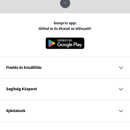
bonprix app:
töltsd le és élvezd az előnyeit!
Fizetés és kiszállítás
MasterCard
VISA
Segítség Központ
Google pay
Apple pay
Kérdések és válaszok
Magyar Posta
Kiszállítás és fizetési módok
Ajánlatunk
Visszáruzás és panaszok
Utánvétes fizetés
Mérettáblázatok
Nő
Bonprix Klub