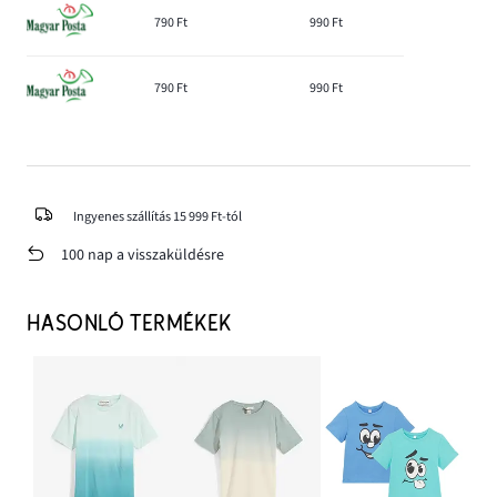
790 Ft
990 Ft
790 Ft
990 Ft
Ingyenes szállítás 15 999 Ft-tól
100 nap a visszaküldésre
HASONLÓ TERMÉKEK