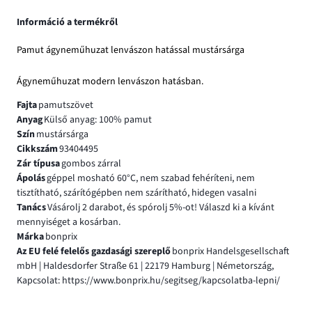
Információ a termékről
Pamut ágyneműhuzat lenvászon hatással mustársárga
Ágyneműhuzat modern lenvászon hatásban.
Fajta
pamutszövet
Anyag
Külső anyag: 100% pamut
Szín
mustársárga
Cikkszám
93404495
Zár típusa
gombos zárral
Ápolás
géppel mosható 60°C, nem szabad fehéríteni, nem
tisztítható, szárítógépben nem szárítható, hidegen vasalni
Tanács
Vásárolj 2 darabot, és spórolj 5%-ot! Válaszd ki a kívánt
mennyiséget a kosárban.
Márka
bonprix
Az EU felé felelős gazdasági szereplő
bonprix Handelsgesellschaft
mbH | Haldesdorfer Straße 61 | 22179 Hamburg | Németország,
Kapcsolat: https://www.bonprix.hu/segitseg/kapcsolatba-lepni/