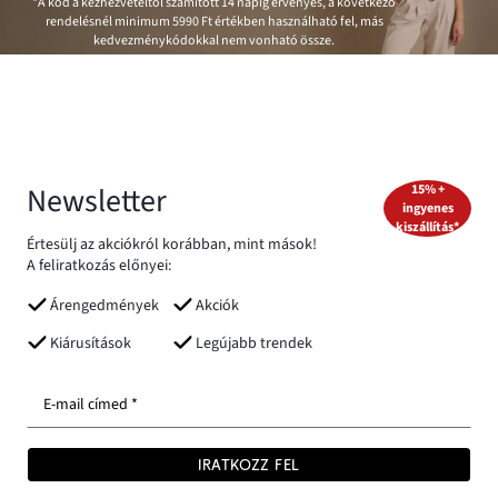
*A kód a kézhezvételtől számított 14 napig érvényes, a következő
rendelésnél minimum
5990 Ft
értékben használható fel, más
kedvezménykódokkal nem vonható össze.
Newsletter
15% +
ingyenes
kiszállítás*
Értesülj az akciókról korábban, mint mások!
A feliratkozás előnyei:
Árengedmények
Akciók
Kiárusítások
Legújabb trendek
E-mail címed *
IRATKOZZ FEL