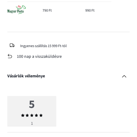
790 Ft
990 Ft
Ingyenes szállítás 15 999 Ft-tól
100 nap a visszaküldésre
Vásárlók véleménye
5
Átlagos
értékelés
1
5