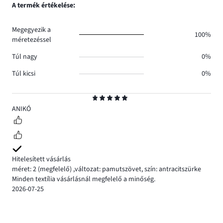
A termék értékelése:
Megegyezik a
100%
méretezéssel
Túl nagy
0%
Túl kicsi
0%
Osztályzat
5
ANIKÓ
Hitelesített vásárlás
méret: 2
(megfelelő)
,
változat: pamutszövet,
szín: antracitszürke
Minden textília vásárlásnál megfelelő a minőség.
2026-07-25