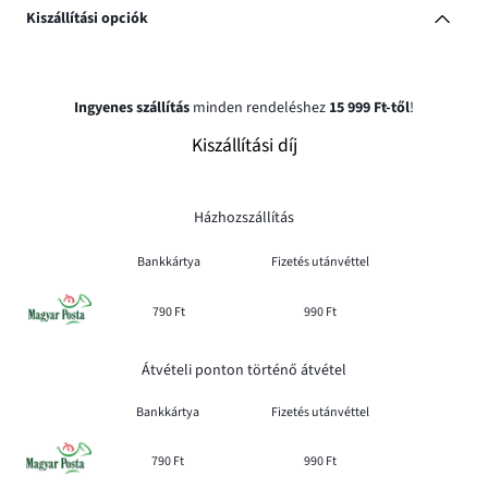
Kiszállítási opciók
Ingyenes szállítás
minden rendeléshez
15 999 Ft-től
!
Kiszállítási díj
Házhozszállítás
Bankkártya
Fizetés utánvéttel
790 Ft
990 Ft
Átvételi ponton történő átvétel
Bankkártya
Fizetés utánvéttel
790 Ft
990 Ft