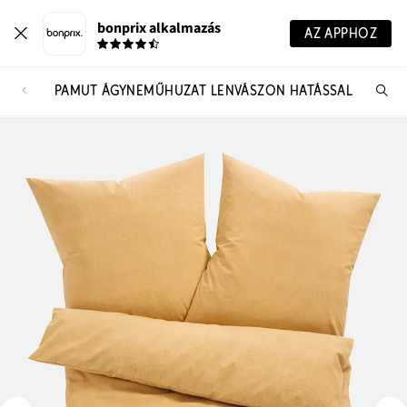
bonprix alkalmazás
AZ APPHOZ
PAMUT ÁGYNEMŰHUZAT LENVÁSZON HATÁSSAL
Te
ker