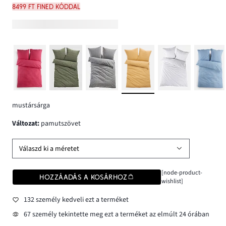
8499 Ft FINED kóddal
mustársárga
változat
:
pamutszövet
Válaszd ki a méretet
[node-product-
HOZZÁADÁS A KOSÁRHOZ
wishlist]
132 személy kedveli ezt a terméket
67 személy tekintette meg ezt a terméket az elmúlt 24 órában