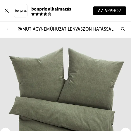
bonprix alkalmazás
AZ APPHOZ
PAMUT ÁGYNEMŰHUZAT LENVÁSZON HATÁSSAL
Te
ker