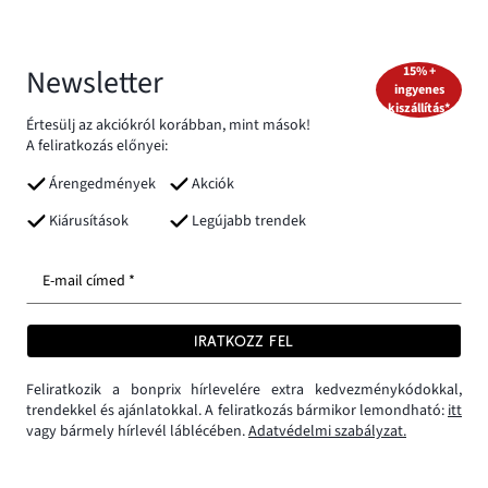
Newsletter
15% +
ingyenes
kiszállítás*
Értesülj az akciókról korábban, mint mások!
A feliratkozás előnyei:
Árengedmények
Akciók
Kiárusítások
Legújabb trendek
E-mail címed *
IRATKOZZ FEL
Feliratkozik a bonprix hírlevelére extra kedvezménykódokkal,
trendekkel és ajánlatokkal. A feliratkozás bármikor lemondható:
itt
vagy bármely hírlevél láblécében.
Adatvédelmi szabályzat.