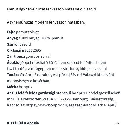
Pamut ágyneműhuzat lenvászon hatással olivazöld
Ágyneműhuzat modern lenvászon hatásban.
Fajta
pamutszövet
Anyag
Külső anyag: 100% pamut
Szín
olivazöld
Cikkszám
92882695
Zár típusa
gombos zárral
Ápolás
géppel mosható 60°C, nem szabad fehéríteni, nem
tisztítható, szárítógépben nem szárítható, hidegen vasalni
Tanács
Vásárolj 2 darabot, és spórolj 5%-ot! Válaszd ki a kívánt
mennyiséget a kosárban.
Márka
bonprix
Az EU felé felelős gazdasági szereplő
bonprix Handelsgesellschaft
mbH | Haldesdorfer Straße 61 | 22179 Hamburg | Németország,
Kapcsolat: https://www.bonprix.hu/segitseg/kapcsolatba-lepni/
Kiszállítási opciók