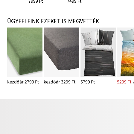
7999 Ft
7499 Ft
ÜGYFELEINK EZEKET IS MEGVETTÉK
kezdőár 2799 Ft
kezdőár 3299 Ft
5799 Ft
5299 Ft