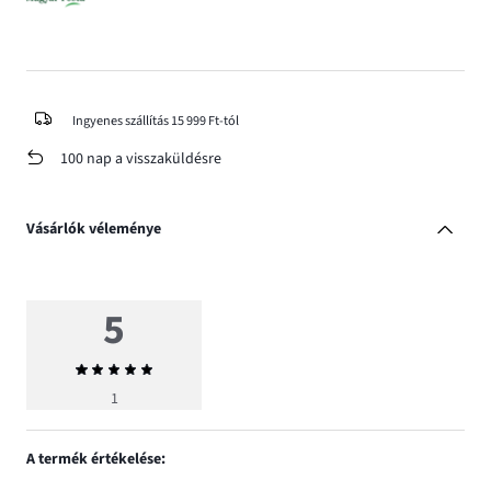
Ingyenes szállítás 15 999 Ft-tól
100 nap a visszaküldésre
Vásárlók véleménye
5
Átlagos
értékelés
1
5
A termék értékelése: