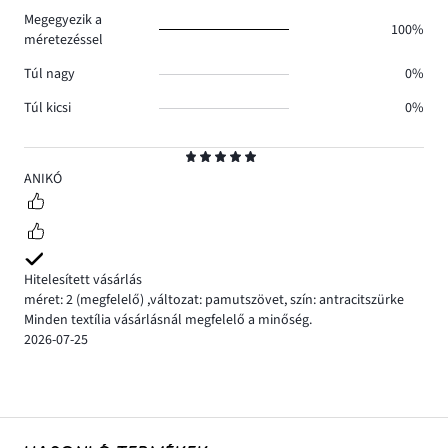
Megegyezik a
100%
méretezéssel
Túl nagy
0%
Túl kicsi
0%
Osztályzat
5
ANIKÓ
Hitelesített vásárlás
méret: 2
(megfelelő)
,
változat: pamutszövet,
szín: antracitszürke
Minden textília vásárlásnál megfelelő a minőség.
2026-07-25