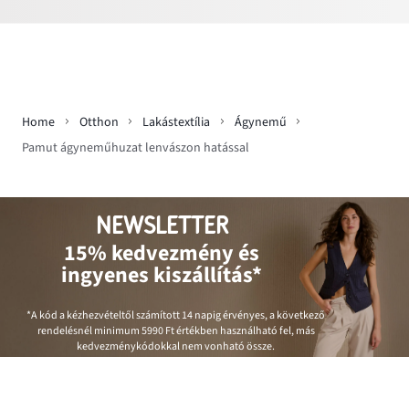
Home
Otthon
Lakástextília
Ágynemű
Pamut ágyneműhuzat lenvászon hatással
NEWSLETTER
15% kedvezmény és
ingyenes kiszállítás*
*A kód a kézhezvételtől számított 14 napig érvényes, a következő
rendelésnél minimum
5990 Ft
értékben használható fel, más
kedvezménykódokkal nem vonható össze.