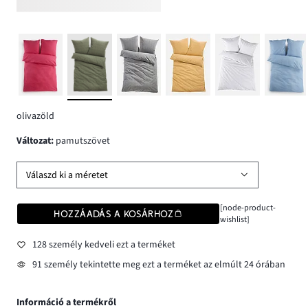
olivazöld
változat
:
pamutszövet
Válaszd ki a méretet
[node-product-
HOZZÁADÁS A KOSÁRHOZ
wishlist]
128 személy kedveli ezt a terméket
91 személy tekintette meg ezt a terméket az elmúlt 24 órában
Információ a termékről