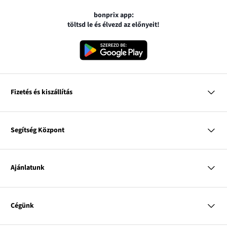
bonprix app:
töltsd le és élvezd az előnyeit!
Fizetés és kiszállítás
MasterCard
VISA
Segítség Központ
Google pay
Apple pay
Kérdések és válaszok
Magyar Posta
Kiszállítás és fizetési módok
Ajánlatunk
Visszáruzás és panaszok
Utánvétes fizetés
Mérettáblázatok
Nő
Bonprix Klub
Férfi
Online katalógus
Cégünk
Gyermek
Influencers
Lakás
Kapcsolat