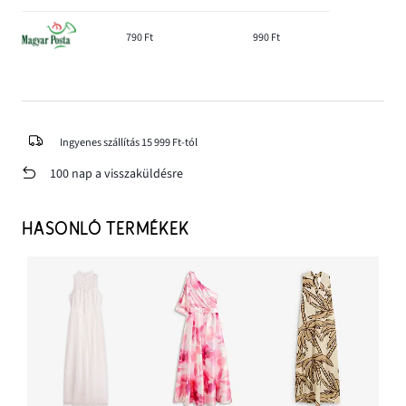
790 Ft
990 Ft
Ingyenes szállítás 15 999 Ft-tól
100 nap a visszaküldésre
HASONLÓ TERMÉKEK