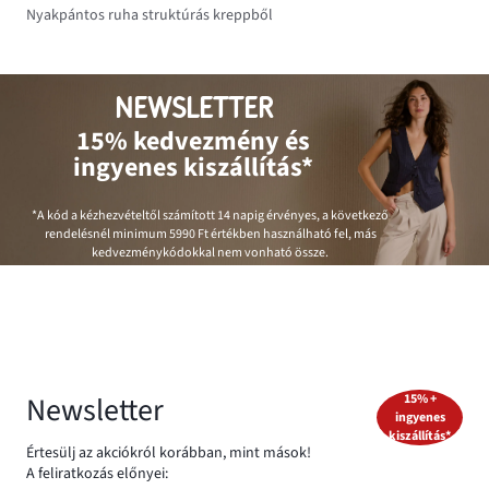
Nyakpántos ruha struktúrás kreppből
NEWSLETTER
15% kedvezmény és
ingyenes kiszállítás*
*A kód a kézhezvételtől számított 14 napig érvényes, a következő
rendelésnél minimum
5990 Ft
értékben használható fel, más
kedvezménykódokkal nem vonható össze.
Newsletter
15% +
ingyenes
kiszállítás*
Értesülj az akciókról korábban, mint mások!
A feliratkozás előnyei: