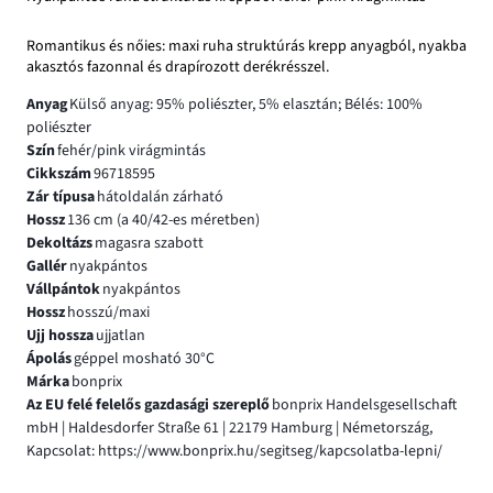
Romantikus és nőies: maxi ruha struktúrás krepp anyagból, nyakba
akasztós fazonnal és drapírozott derékrésszel.
Anyag
Külső anyag: 95% poliészter, 5% elasztán; Bélés: 100%
poliészter
Szín
fehér/pink virágmintás
Cikkszám
96718595
Zár típusa
hátoldalán zárható
Hossz
136 cm (a 40/42-es méretben)
Dekoltázs
magasra szabott
Gallér
nyakpántos
Vállpántok
nyakpántos
Hossz
hosszú/maxi
Ujj hossza
ujjatlan
Ápolás
géppel mosható 30°C
Márka
bonprix
Az EU felé felelős gazdasági szereplő
bonprix Handelsgesellschaft
mbH | Haldesdorfer Straße 61 | 22179 Hamburg | Németország,
Kapcsolat: https://www.bonprix.hu/segitseg/kapcsolatba-lepni/