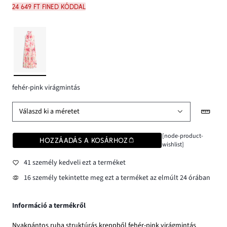
24 649 Ft FINED kóddal
fehér-pink virágmintás
Válaszd ki a méretet
[node-product-
HOZZÁADÁS A KOSÁRHOZ
wishlist]
41 személy kedveli ezt a terméket
16 személy tekintette meg ezt a terméket az elmúlt 24 órában
Információ a termékről
Nyakpántos ruha struktúrás kreppből fehér-pink virágmintás