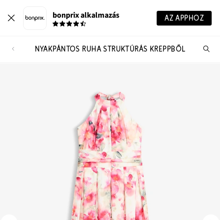
bonprix alkalmazás
AZ APPHOZ
NYAKPÁNTOS RUHA STRUKTÚRÁS KREPPBŐL
Te
ker