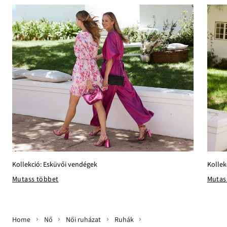
Kollekció: Esküvői vendégek
Kollek
Mutass többet
Mutas
Home
Nő
Női ruházat
Ruhák