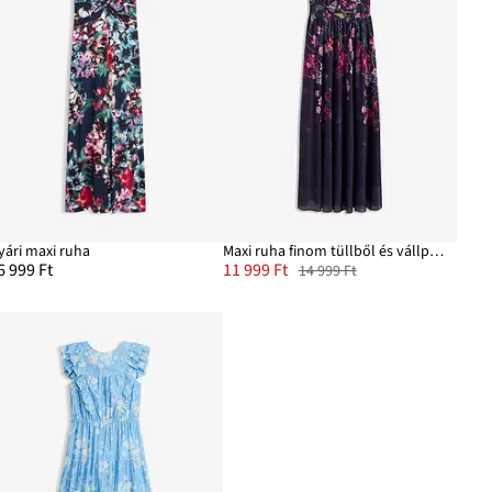
yári maxi ruha
Maxi ruha finom tüllből és vállpántokkal
6 999 Ft
11 999 Ft
14 999 Ft