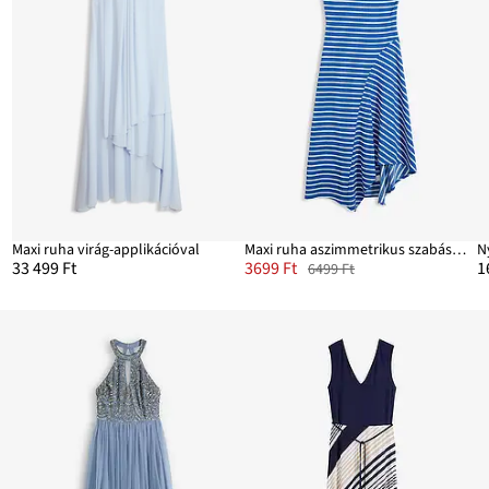
Maxi ruha virág-applikációval
Maxi ruha aszimmetrikus szabásvonallal
N
33 499 Ft
3699 Ft
1
6499 Ft