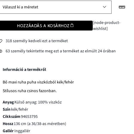
Válaszd ki a méretet
[node-product-
HOZZÁADÁS A KOSÁRHOZ
wishlist]
318 személy kedveli ezt a terméket
63 személy tekintette meg ezt a terméket az elmúlt 24 órában
Információ a termékről
Bő maxi ruha puha viszkózból kék/fehér
Stílusos ruha csinos fazonban.
Anyag
Külső anyag: 100% viszkóz
Szín
kék/fehér
Cikkszám
94653795
Hossz
136 cm (a 36/38-as méretben)
Gallér
Inggallér