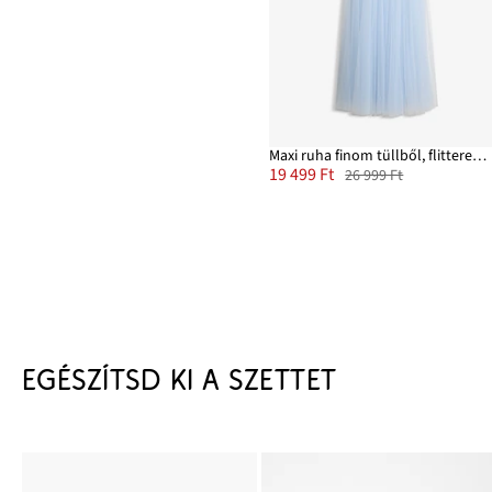
Maxi ruha finom tüllből, flitteres hímzéssel
19 499 Ft
26 999 Ft
EGÉSZÍTSD KI A SZETTET