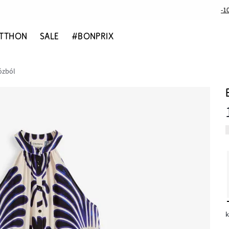
-1
TTHON
SALE
#BONPRIX
ózból
k