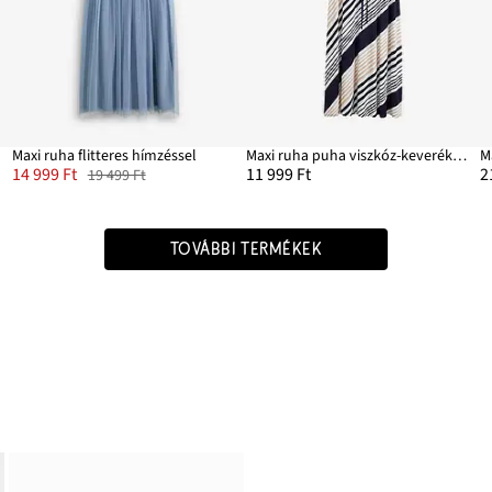
Maxi ruha flitteres hímzéssel
Maxi ruha puha viszkóz-keverékből
M
14 999 Ft
11 999 Ft
2
19 499 Ft
TOVÁBBI TERMÉKEK