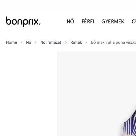
NŐ
FÉRFI
GYERMEK
O
Home
Nő
Női ruházat
Ruhák
Bő maxi ruha puha viszk