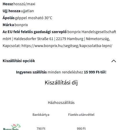
Hossz
hosszú/maxi
Ujj hossza
ujjatlan
Ápolás
géppel mosható 30°C
Márka
bonprix
Az EU felé felelős gazdasági szereplő
bonprix Handelsgesellschaft
mbH | Haldesdorfer Straße 61 | 22179 Hamburg | Németország,
Kapcsolat: https://www.bonprix.hu/segitseg/kapcsolatba-lepni/
Kiszállítási opciók
Ingyenes szállítás
minden rendeléshez
15 999 Ft-től
!
Kiszállítási díj
Házhozszállítás
Bankkártya
Fizetés utánvéttel
790 Ft
990 Ft