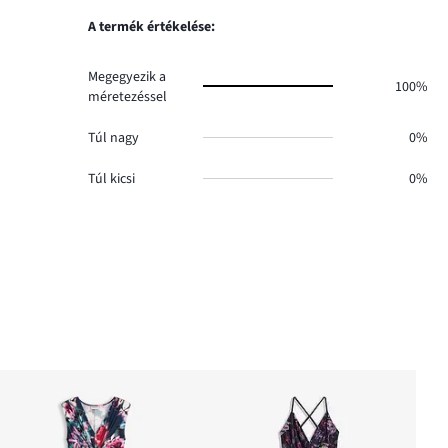
szavazatok
0.
száma
A termék értékelése:
1.
Megegyezik a
100%
méretezéssel
Túl nagy
0%
Túl kicsi
0%