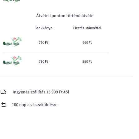
Átvételi ponton történő átvétel
Bankkártya
Fizetés utánvéttel
790 Ft
990 Ft
790 Ft
990 Ft
Ingyenes szállítás 15 999 Ft-tól
100 nap a visszaküldésre