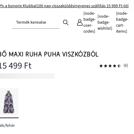
0% a bonprix Klubbal
100 nap visszaküldés
Ingyenes szállítás 15 999 Ft-tól
[node-
[node-
[node-
badge-
badge-
Termék keresése
badge-
user-
cart-
wishlist]
codes]
items]
BŐ MAXI RUHA PUHA VISZKÓZBÓL
15 499 Ft
(6)
ék/fehér