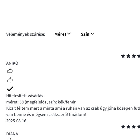
Vélemények szűrése:
Méret
Szín
Osztályzat
5
ANIKÓ
Hitelesített vásárlás
méret: 38
(megfelelő)
,
szín: kék/fehér
Kicsit féltem mert a minta ami a ruhán van az csak úgy jóha középen fut
van benne és mégsem zsákszerű! Imádom!
2025-08-16
Osztályzat
5
DIÁNA