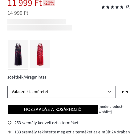
11 999 Ft
-20%
(3)
14 999 Ft
sötétkék/virágmintás
Válaszd ki a méretet
[node-product-
HOZZÁADÁS A KOSÁRHOZ
wishlist]
253 személy kedveli ezt a terméket
133 személy tekintette meg ezt a terméket az elmúlt 24 órában