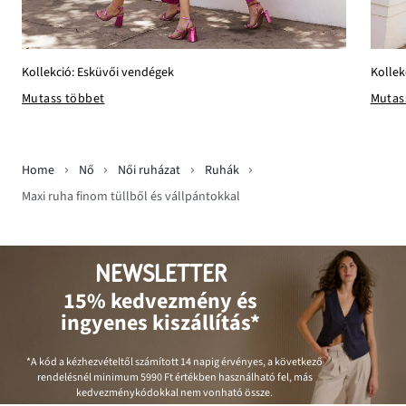
Kollekció: Esküvői vendégek
Kollek
Mutass többet
Mutas
Home
Nő
Női ruházat
Ruhák
Maxi ruha finom tüllből és vállpántokkal
NEWSLETTER
15% kedvezmény és
ingyenes kiszállítás*
*A kód a kézhezvételtől számított 14 napig érvényes, a következő
rendelésnél minimum
5990 Ft
értékben használható fel, más
kedvezménykódokkal nem vonható össze.