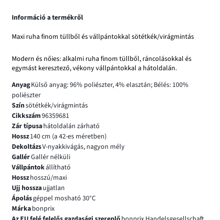
Információ a termékről
Maxi ruha finom tüllből és vállpántokkal sötétkék/virágmintás
Modern és nőies: alkalmi ruha finom tüllből, ráncolásokkal és
egymást keresztező, vékony vállpántokkal a hátoldalán.
Anyag
Külső anyag: 96% poliészter, 4% elasztán; Bélés: 100%
poliészter
Szín
sötétkék/virágmintás
Cikkszám
96359681
Zár típusa
hátoldalán zárható
Hossz
140 cm (a 42-es méretben)
Dekoltázs
V-nyakkivágás, nagyon mély
Gallér
Gallér nélküli
Vállpántok
állítható
Hossz
hosszú/maxi
Ujj hossza
ujjatlan
Ápolás
géppel mosható 30°C
Márka
bonprix
Az EU felé felelős gazdasági szereplő
bonprix Handelsgesellschaft