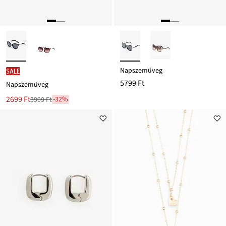
Napszemüveg
SALE
5799 Ft
Napszemüveg
Új
2699 Ft
-32%
3999 Ft
Leárazva
ár
3999 Ft
Ft-
ról