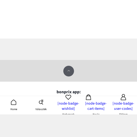
bonprix app:
töltsd le és élvezd az előnyeit!
[node-badge-
[node-badge-
[node-badge-
wishlist]
cart-items]
user-codes]
Választék
Home
Kedvencek
Kosár
Fiókom