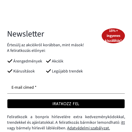
Newsletter
15% +
ingyenes
kiszállítás*
Értesülj az akciókról korábban, mint mások!
A feliratkozás előnyei:
Árengedmények
Akciók
Kiárusítások
Legújabb trendek
E-mail címed *
IRATKOZZ FEL
Feliratkozik a bonprix hírlevelére extra kedvezménykódokkal,
trendekkel és ajánlatokkal. A feliratkozás bármikor lemondható:
itt
vagy bármely hírlevél láblécében.
Adatvédelmi szabályzat.