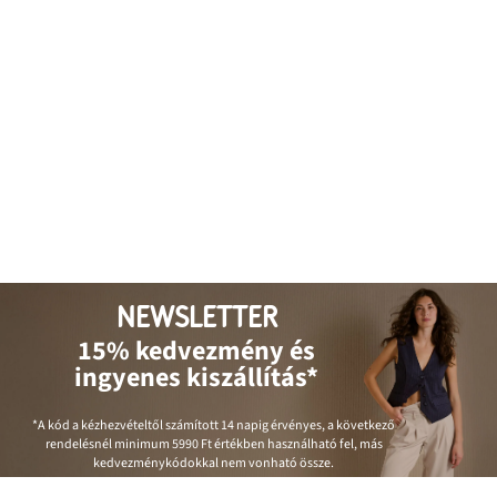
NEWSLETTER
15% kedvezmény és
ingyenes kiszállítás*
*A kód a kézhezvételtől számított 14 napig érvényes, a következő
rendelésnél minimum
5990 Ft
értékben használható fel, más
kedvezménykódokkal nem vonható össze.