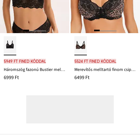
5949 Ft FINED kóddal
5524 Ft FINED kóddal
Háromszög fazonú Bustier melltartó csipkével
Merevítős melltartó finom csipkével
6999 Ft
6499 Ft