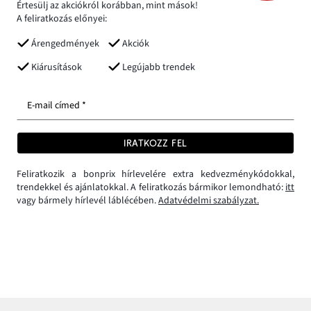
Értesülj az akciókról korábban, mint mások!
A feliratkozás előnyei:
Árengedmények
Akciók
Kiárusítások
Legújabb trendek
E-mail címed *
IRATKOZZ FEL
Feliratkozik a bonprix hírlevelére extra kedvezménykódokkal,
trendekkel és ajánlatokkal. A feliratkozás bármikor lemondható:
itt
vagy bármely hírlevél láblécében.
Adatvédelmi szabályzat.