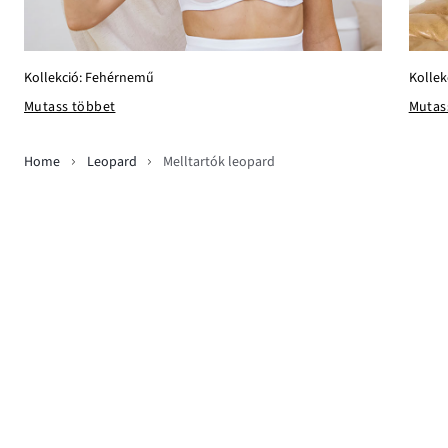
Kollekció: Fehérnemű
Kollek
Mutass többet
Mutas
Home
Leopard
Melltartók leopard