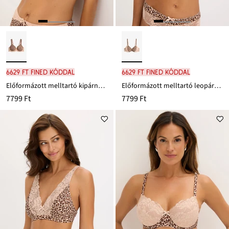
6629 Ft FINED kóddal
6629 Ft FINED kóddal
Előformázott melltartó kipárnázott vállpántokkal
Előformázott melltartó leopárd mintázattal
7799 Ft
7799 Ft