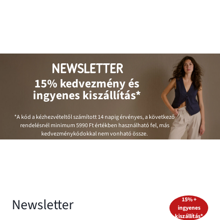
NEWSLETTER
15% kedvezmény és
ingyenes kiszállítás*
*A kód a kézhezvételtől számított 14 napig érvényes, a következő
rendelésnél minimum
5990 Ft
értékben használható fel, más
kedvezménykódokkal nem vonható össze.
Newsletter
15% +
ingyenes
kiszállítás*