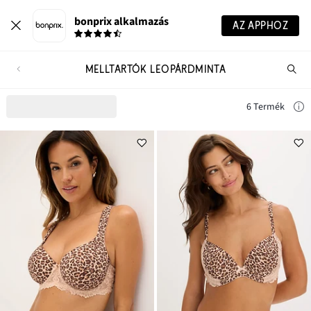
bonprix alkalmazás
AZ APPHOZ
MELLTARTÓK LEOPÁRDMINTA
Te
ker
6 Termék