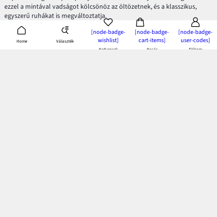
ezzel a mintával vadságot kölcsönöz az öltözetnek, és a klasszikus,
egyszerű ruhákat is megváltoztatja.
[node-badge-
[node-badge-
[node-badge-
A leopárdminta a lakásunkban is érdekes dekorációs elem lehet. A
wishlist]
cart-items]
user-codes]
Választék
Home
leopárdpöttyös ágyneműhuzat pikantériát csempész a hálószobánkba.
Kedvencek
Kosár
Fiókom
Pléd, vagy takaró formájában pedig otthonos hangulatot varázsol.
Ha szeretnél jól kinézni leopárdmintás ruhákban, figyelj a
mértékletességre és varázsold el a klasszikus öltözékeket. Így garantált
lesz a stílusos kinézet és vagány megjelenés!
bonprix app:
töltsd le és élvezd az előnyeit!