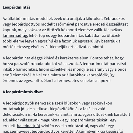
Leopárdmintás
Az állatbőr mintás modellek évek óta uralják a kifutókat. Zebracsíkos
vagy leopárdpöttyös modellt szőrmével párosítva eredeti összeállítást
kapunk, mely sokszor az öltözék központi elemévé válik. Klasszikus
farmernadrág
, fehér top és egy leopárdmintás kabátka - az öltözék
többi eleme legyen egyszínű és a fazonjuk egyszerű, így betartjuk a
mértékletesség elvéhez és kiemeljük ezt a divatos mintát.
A leopárdminta eléggé kihívó és karakteres elem. Fontos tehát, hogy
hozzá passzoló ruhadarabokat válasszunk. A leopárdmintát párosítsd
inkább harmonikus, finom színekkel, és mondj le az arany vagy a piros
színű elemekről. Mivel ez a minta az állatokhoz kapcsolódik, így
érdemes az egész öltözéknél a természetes színekre alapozni.
A leopárdmintás divat
A leopárdpöttyök nemcsak a
szexi blúzokon
vagy szoknyákon
mutatnak jól, de a stílusos kiegészítőkön és a lakásba való
dekorációkon is. Ha keresünk valamit, ami az egész öltözéknek karaktert
ad, akkor válasszunk magunknak egy leopárdmintás táskát, egy
eredeti
balerinacipőt
szintén ezzel a mintázattal, vagy akár egy
napszemüveget leopárdpöttyös kerettel. Akármilyen kicsi kiegészítő