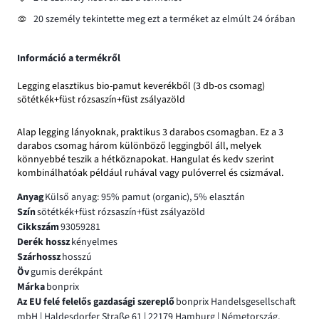
20 személy tekintette meg ezt a terméket az elmúlt 24 órában
Információ a termékről
Legging elasztikus bio-pamut keverékből (3 db-os csomag)
sötétkék+füst rózsaszín+füst zsályazöld
Alap legging lányoknak, praktikus 3 darabos csomagban. Ez a 3
darabos csomag három különböző leggingből áll, melyek
könnyebbé teszik a hétköznapokat. Hangulat és kedv szerint
kombinálhatóak például ruhával vagy pulóverrel és csizmával.
Anyag
Külső anyag: 95% pamut (organic), 5% elasztán
Szín
sötétkék+füst rózsaszín+füst zsályazöld
Cikkszám
93059281
Derék hossz
kényelmes
Szárhossz
hosszú
Öv
gumis derékpánt
Márka
bonprix
Az EU felé felelős gazdasági szereplő
bonprix Handelsgesellschaft
mbH | Haldesdorfer Straße 61 | 22179 Hamburg | Németország,