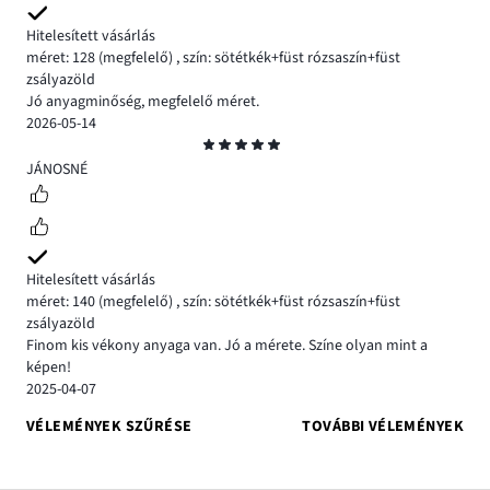
Hitelesített vásárlás
méret: 128
(megfelelő)
,
szín: sötétkék+füst rózsaszín+füst
zsályazöld
Jó anyagminőség, megfelelő méret.
2026-05-14
Osztályzat
5
JÁNOSNÉ
Hitelesített vásárlás
méret: 140
(megfelelő)
,
szín: sötétkék+füst rózsaszín+füst
zsályazöld
Finom kis vékony anyaga van. Jó a mérete. Színe olyan mint a
képen!
2025-04-07
VÉLEMÉNYEK SZŰRÉSE
TOVÁBBI VÉLEMÉNYEK