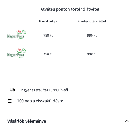
Átvételi ponton történő átvétel
Bankkártya
Fizetés utánvéttel
790 Ft
990 Ft
790 Ft
990 Ft
Ingyenes szállítás 15 999 Ft-tól
100 nap a visszaküldésre
Vásárlók véleménye