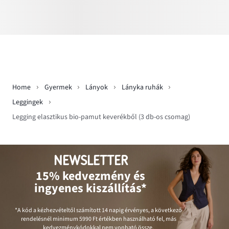
Home
Gyermek
Lányok
Lányka ruhák
Leggingek
Legging elasztikus bio-pamut keverékből (3 db-os csomag)
NEWSLETTER
15% kedvezmény és
ingyenes kiszállítás*
*A kód a kézhezvételtől számított 14 napig érvényes, a következő
rendelésnél minimum
5990 Ft
értékben használható fel, más
kedvezménykódokkal nem vonható össze.