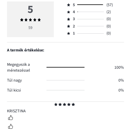
5
5
(57)
Osztályzat
4
(2)
5,
Osztályzat
szavazatok
3
(0)
Átlagos
4,
Osztályzat
száma
értékelés
szavazatok
2
(0)
3,
59
Osztályzat
57.
5
száma
szavazatok
1
(0)
2,
Osztályzat
2.
száma
szavazatok
1,
0.
száma
szavazatok
A termék értékelése:
0.
száma
0.
Megegyezik a
100%
méretezéssel
Túl nagy
0%
Túl kicsi
0%
Osztályzat
5
KRISZTINA