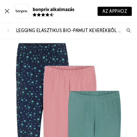
bonprix alkalmazás
AZ APPHOZ
LEGGING ELASZTIKUS BIO-PAMUT KEVERÉKBŐL (3 DB-OS CSOMAG)
Te
ker