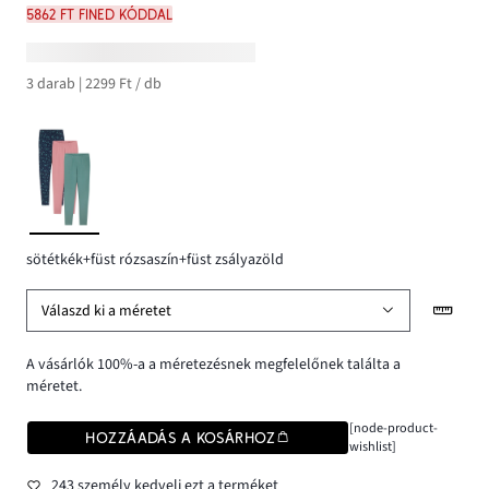
5862 Ft FINED kóddal
3 darab | 2299 Ft / db
sötétkék+füst rózsaszín+füst zsályazöld
Válaszd ki a méretet
A vásárlók 100%-a a méretezésnek megfelelőnek találta a
méretet.
[node-product-
HOZZÁADÁS A KOSÁRHOZ
wishlist]
243 személy kedveli ezt a terméket