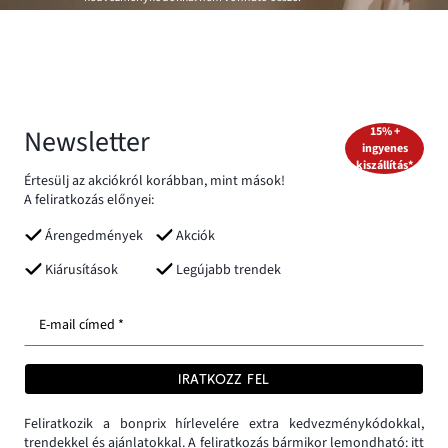
Newsletter
15% +
ingyenes
kiszállítás*
Értesülj az akciókról korábban, mint mások!
A feliratkozás előnyei:
Árengedmények
Akciók
Kiárusítások
Legújabb trendek
E-mail címed *
IRATKOZZ FEL
Feliratkozik a bonprix hírlevelére extra kedvezménykódokkal,
trendekkel és ajánlatokkal. A feliratkozás bármikor lemondható:
itt