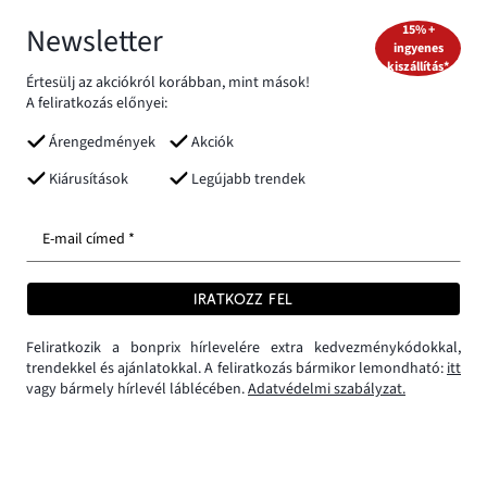
Newsletter
15% +
ingyenes
kiszállítás*
Értesülj az akciókról korábban, mint mások!
A feliratkozás előnyei:
Árengedmények
Akciók
Kiárusítások
Legújabb trendek
E-mail címed *
IRATKOZZ FEL
Feliratkozik a bonprix hírlevelére extra kedvezménykódokkal,
trendekkel és ajánlatokkal. A feliratkozás bármikor lemondható:
itt
vagy bármely hírlevél láblécében.
Adatvédelmi szabályzat.