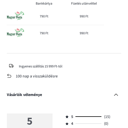
Bankkártya
Fizetés utánvéttel
790 Ft
990 Ft
790 Ft
990 Ft
Ingyenes szállítás 15 999 Ft-tól
100 nap a visszaküldésre
Vásárlók véleménye
5
5
(15)
Osztályzat
4
(0)
5,
Osztályzat