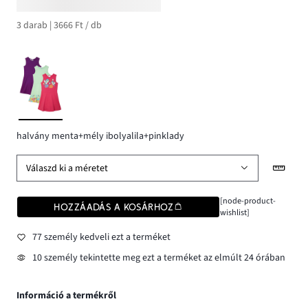
3 darab | 3666 Ft / db
halvány menta+mély ibolyalila+pinklady
Válaszd ki a méretet
[node-product-
HOZZÁADÁS A KOSÁRHOZ
wishlist]
77 személy kedveli ezt a terméket
10 személy tekintette meg ezt a terméket az elmúlt 24 órában
Információ a termékről