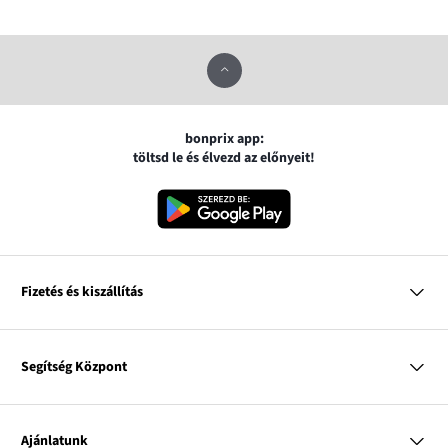
bonprix app:
töltsd le és élvezd az előnyeit!
Fizetés és kiszállítás
MasterCard
VISA
Segítség Központ
Google pay
Apple pay
Kérdések és válaszok
Magyar Posta
Kiszállítás és fizetési módok
Ajánlatunk