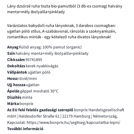
Lány dzsörzé ruha tiszta bio-pamutból (3 db-os csomag) halvány
menta+mély ibolyalila+pinklady
Varázslatos babydoll-ruha lányoknak, 3 darabos csomagban:
ujjatlan póló stílus, A-szabásvonal, ráncolás a szoknyarészén,
romantikus minták - egy kötelező ruha divatos lányoknak!
Anyag
Külső anyag: 100% pamut (organic)
Szín
halvány menta+mély ibolyalila+pinklady
Cikkszám
95741895
Dekoltázs
kerek nyakkivágás
Vállpántok
ujjatlan póló
Hossz
rövid/mini
Ujj hossza
ujjatlan
Ápolás
géppel mosható 30°C
Díszítés
minta
Márka
bonprix
Az EU felé felelős gazdasági szereplő
bonprix Handelsgesellschaft
mbH | Haldesdorfer Straße 61 | 22179 Hamburg | Németország,
Kapcsolat: https://www.bonprix.hu/segitseg/kapcsolatba-lepni/
További információ