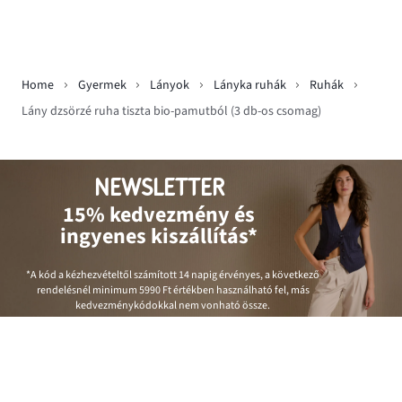
Home
Gyermek
Lányok
Lányka ruhák
Ruhák
Lány dzsörzé ruha tiszta bio-pamutból (3 db-os csomag)
NEWSLETTER
15% kedvezmény és
ingyenes kiszállítás*
*A kód a kézhezvételtől számított 14 napig érvényes, a következő
rendelésnél minimum
5990 Ft
értékben használható fel, más
kedvezménykódokkal nem vonható össze.