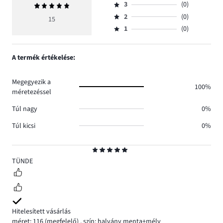
szavazatok
3
(0)
Átlagos
4,
Osztályzat
száma
értékelés
szavazatok
2
(0)
3,
15
Osztályzat
15.
5
száma
szavazatok
1
(0)
2,
Osztályzat
0.
száma
szavazatok
1,
0.
száma
szavazatok
A termék értékelése:
0.
száma
0.
Megegyezik a
100%
méretezéssel
Túl nagy
0%
Túl kicsi
0%
Osztályzat
5
TÜNDE
Hitelesített vásárlás
méret: 116
(megfelelő)
,
szín: halvány menta+mély