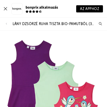
bonprix alkalmazás
AZ APPHOZ
LÁNY DZSÖRZÉ RUHA TISZTA BIO-PAMUTBÓL (3 DB-OS CSOMAG)
Te
ker