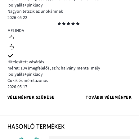
ibolyalila+pinklady
Nagyon tetszik az unokámnak
2026-05-22
Osztályzat
5
MELINDA
Hitelesített vásárlás
méret: 104
(megfelelő)
,
szín: halvány menta+mély
ibolyalila+pinklady
Cukik és méretazonos
2026-05-17
VÉLEMÉNYEK SZŰRÉSE
TOVÁBBI VÉLEMÉNYEK
HASONLÓ TERMÉKEK