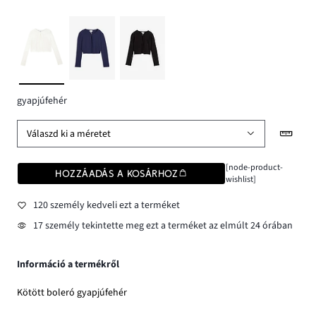
gyapjúfehér
Válaszd ki a méretet
[node-product-
HOZZÁADÁS A KOSÁRHOZ
wishlist]
120 személy kedveli ezt a terméket
17 személy tekintette meg ezt a terméket az elmúlt 24 órában
Információ a termékről
Kötött boleró gyapjúfehér