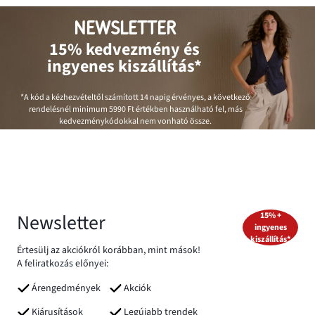
NEWSLETTER
15% kedvezmény és
ingyenes kiszállítás*
*A kód a kézhezvételtől számított 14 napig érvényes, a következő
rendelésnél minimum
5990 Ft
értékben használható fel, más
kedvezménykódokkal nem vonható össze.
Newsletter
15% +
ingyenes
kiszállítás*
Értesülj az akciókról korábban, mint mások!
A feliratkozás előnyei:
Árengedmények
Akciók
Kiárusítások
Legújabb trendek