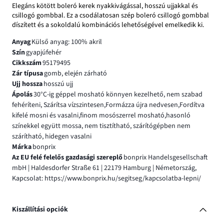
Elegáns kötött boleró kerek nyakkivágással, hosszú ujjakkal és
csillogó gombbal. Ez a csodálatosan szép boleró csillogó gombbal
díszített és a sokoldalú kombinációs lehetőségével emelkedik ki.
Anyag
Külső anyag: 100% akril
Szín
gyapjúfehér
Cikkszám
95179495
Zár típusa
gomb, elején zárható
Ujj hossza
hosszú ujj
Ápolás
30°C-ig géppel mosható könnyen kezelhető, nem szabad
fehéríteni, Szárítsa vízszintesen,Formázza újra nedvesen,Fordítva
kifelé mosni és vasalni,finom mosószerrel mosható,hasonló
színekkel együtt mossa, nem tisztítható, szárítógépben nem
szárítható, hidegen vasalni
Márka
bonprix
Az EU felé felelős gazdasági szereplő
bonprix Handelsgesellschaft
mbH | Haldesdorfer Straße 61 | 22179 Hamburg | Németország,
Kapcsolat: https://www.bonprix.hu/segitseg/kapcsolatba-lepni/
Kiszállítási opciók