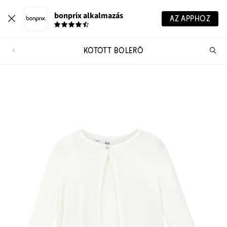
bonprix alkalmazás
AZ APPHOZ
KÖTÖTT BOLERÓ
Te
ker