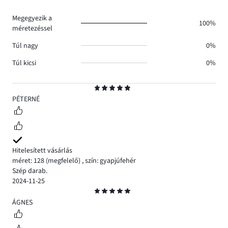
0.
Megegyezik a
100%
méretezéssel
Túl nagy
0%
Túl kicsi
0%
Osztályzat
5
PÉTERNÉ
Hitelesített vásárlás
méret: 128
(megfelelő)
,
szín: gyapjúfehér
Szép darab.
2024-11-25
Osztályzat
5
ÁGNES