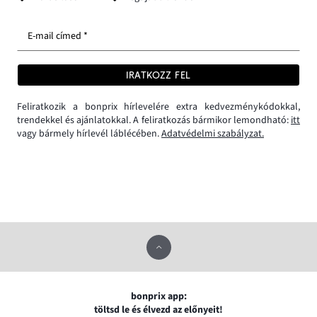
E-mail címed *
IRATKOZZ FEL
Feliratkozik a bonprix hírlevelére extra kedvezménykódokkal,
trendekkel és ajánlatokkal. A feliratkozás bármikor lemondható:
itt
vagy bármely hírlevél láblécében.
Adatvédelmi szabályzat.
bonprix app:
töltsd le és élvezd az előnyeit!