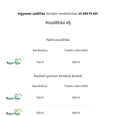
Ingyenes szállítás
minden rendeléshez
15 999 Ft-től
!
Kiszállítási díj
Házhozszállítás
Bankkártya
Fizetés utánvéttel
790 Ft
990 Ft
Átvételi ponton történő átvétel
Bankkártya
Fizetés utánvéttel
790 Ft
990 Ft
790 Ft
990 Ft