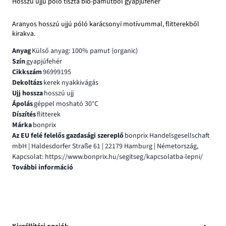
Hosszú ujjú póló tiszta bio-pamutból gyapjúfehér
Aranyos hosszú ujjú póló karácsonyi motívummal, flitterekből
kirakva.
Anyag
Külső anyag: 100% pamut (organic)
Szín
gyapjúfehér
Cikkszám
96999195
Dekoltázs
kerek nyakkivágás
Ujj hossza
hosszú ujj
Ápolás
géppel mosható 30°C
Díszítés
flitterek
Márka
bonprix
Az EU felé felelős gazdasági szereplő
bonprix Handelsgesellschaft
mbH | Haldesdorfer Straße 61 | 22179 Hamburg | Németország,
Kapcsolat: https://www.bonprix.hu/segitseg/kapcsolatba-lepni/
További információ