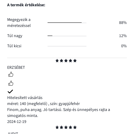
száma
szavazatok
A termék értékelése:
0.
száma
0.
Megegyezik a
88%
méretezéssel
Túl nagy
12%
Túl kicsi
0%
Osztályzat
5
ERZSÉBET
Hitelesített vásárlás
méret: 140
(megfelelő)
,
szín: gyapjúfehér
Finom, puha anyag. Jó tartású. Szép és ünnepélyes rajta a
simogatós minta.
2024-12-19
Osztályzat
5