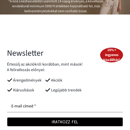
*A kód a kézhezvételtől számított 14 napig érvényes, a következő
rendelésnél minimum
5990 Ft
értékben használható fel, más
kedvezménykódokkal nem vonható össze.
Newsletter
15% +
ingyenes
kiszállítás*
Értesülj az akciókról korábban, mint mások!
A feliratkozás előnyei:
Árengedmények
Akciók
Kiárusítások
Legújabb trendek
E-mail címed *
IRATKOZZ FEL