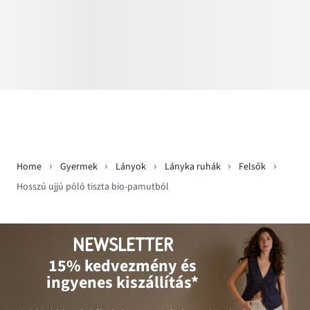
Home
Gyermek
Lányok
Lányka ruhák
Felsők
Hosszú ujjú póló tiszta bio-pamutból
NEWSLETTER
15% kedvezmény és
ingyenes kiszállítás*