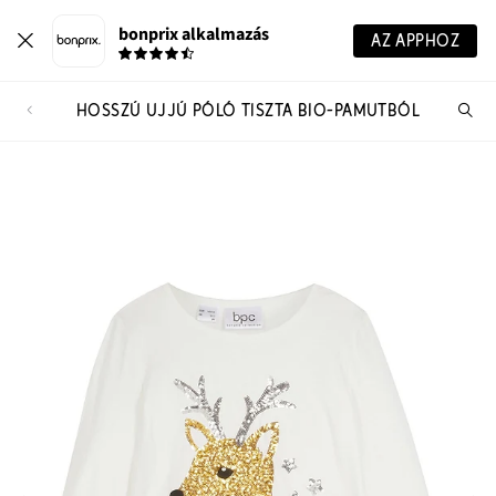
bonprix alkalmazás
AZ APPHOZ
HOSSZÚ UJJÚ PÓLÓ TISZTA BIO-PAMUTBÓL
Te
ker