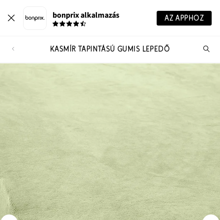
bonprix alkalmazás
AZ APPHOZ
KASMÍR TAPINTÁSÚ GUMIS LEPEDŐ
Te
ker