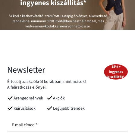
ingyenes kiszállítás*
*A kód a kézhezvételtől számított 14 napig érvényes, a következő
rendelésnél minimum
5990 Ft
értékben használható fel, más
kedvezménykódokkal nem vonható össze.
Newsletter
15% +
ingyenes
kiszállítás*
Értesülj az akciókról korábban, mint mások!
A feliratkozás előnyei:
Árengedmények
Akciók
Kiárusítások
Legújabb trendek
E-mail címed *