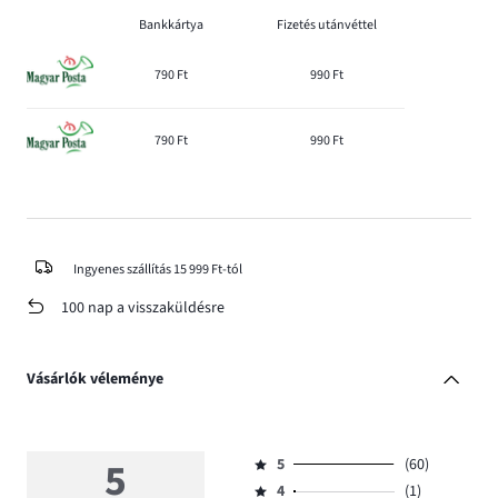
Bankkártya
Fizetés utánvéttel
790 Ft
990 Ft
790 Ft
990 Ft
Ingyenes szállítás 15 999 Ft-tól
100 nap a visszaküldésre
Vásárlók véleménye
5
5
(60)
Osztályzat
4
(1)
5,