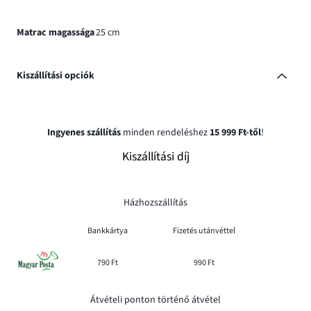
Matrac magassága
25 cm
Kiszállítási opciók
Ingyenes szállítás
minden rendeléshez
15 999 Ft-től
!
Kiszállítási díj
Házhozszállítás
Bankkártya
Fizetés utánvéttel
790 Ft
990 Ft
Átvételi ponton történő átvétel