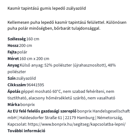
Kasmír tapintású gumis lepedő zsályazöld
Kellemesen puha lepedő kasmír tapintású felülettel. Különösen
puha polár minőségben, bőrbarát tulajdonsággal.
Szélesség
160 cm
Hossz
200 cm
Fajta
polár
Méret
160 cm x 200 cm
Anyag
Külső anyag: 52% poliészter (újrahasznosított), 48%
poliészter
Szín
zsályazöld
Cikkszám
96441595
Ápolás
géppel mosható 60°C, nem szabad fehéríteni, nem
tisztítható, alacsony hőmérsékletű szárító, nem vasalható
Márka
bonprix
Az EU felé felelős gazdasági szereplő
bonprix Handelsgesellschaft
mbH | Haldesdorfer Straße 61 | 22179 Hamburg | Németország,
Kapcsolat: https://www.bonprix.hu/segitseg/kapcsolatba-lepni/
További információ