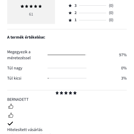
Osztályzat
szavazatok
3
(0)
Átlagos
4,
Osztályzat
száma
értékelés
szavazatok
2
(0)
3,
61
Osztályzat
60.
5
száma
szavazatok
1
(0)
2,
Osztályzat
1.
száma
szavazatok
1,
0.
száma
szavazatok
A termék értékelése:
0.
száma
0.
Megegyezik a
97%
méretezéssel
Túl nagy
0%
Túl kicsi
3%
Osztályzat
5
BERNADETT
Hitelesített vásárlás