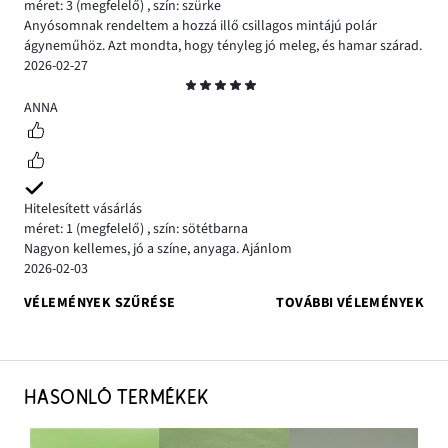
méret: 3
(megfelelő)
,
szín: szürke
Anyósomnak rendeltem a hozzá illő csillagos mintájú polár
ágyneműhöz. Azt mondta, hogy tényleg jó meleg, és hamar szárad.
2026-02-27
Osztályzat
5
ANNA
Hitelesített vásárlás
méret: 1
(megfelelő)
,
szín: sötétbarna
Nagyon kellemes, jó a színe, anyaga. Ajánlom
2026-02-03
VÉLEMÉNYEK SZŰRÉSE
TOVÁBBI VÉLEMÉNYEK
HASONLÓ TERMÉKEK