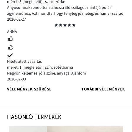
méret: 3
(megfelelő)
,
szín: szürke
Anyósomnak rendeltem a hozzá illő csillagos mintájú polár
ágyneműhöz. Azt mondta, hogy tényleg jó meleg, és hamar szárad.
2026-02-27
Osztályzat
5
ANNA
Hitelesített vásárlás
méret: 1
(megfelelő)
,
szín: sötétbarna
Nagyon kellemes, jó a színe, anyaga. Ajánlom
2026-02-03
VÉLEMÉNYEK SZŰRÉSE
TOVÁBBI VÉLEMÉNYEK
HASONLÓ TERMÉKEK