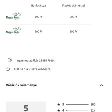
Bankkártya
Fizetés utánvéttel
790 Ft
990 Ft
790 Ft
990 Ft
Ingyenes szállítás 15 999 Ft-tól
100 nap a visszaküldésre
Vásárlók véleménye
5
5
(60)
Osztályzat
4
(1)
5,