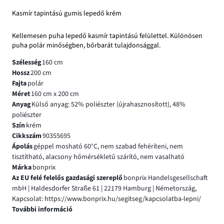
Kasmír tapintású gumis lepedő krém
Kellemesen puha lepedő kasmír tapintású felülettel. Különösen
puha polár minőségben, bőrbarát tulajdonsággal.
Szélesség
160 cm
Hossz
200 cm
Fajta
polár
Méret
160 cm x 200 cm
Anyag
Külső anyag: 52% poliészter (újrahasznosított), 48%
poliészter
Szín
krém
Cikkszám
90355695
Ápolás
géppel mosható 60°C, nem szabad fehéríteni, nem
tisztítható, alacsony hőmérsékletű szárító, nem vasalható
Márka
bonprix
Az EU felé felelős gazdasági szereplő
bonprix Handelsgesellschaft
mbH | Haldesdorfer Straße 61 | 22179 Hamburg | Németország,
Kapcsolat: https://www.bonprix.hu/segitseg/kapcsolatba-lepni/
További információ