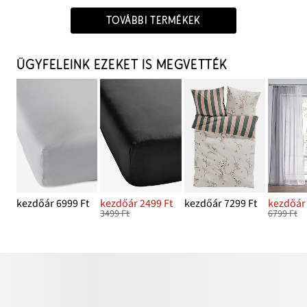
TOVÁBBI TERMÉKEK
ÜGYFELEINK EZEKET IS MEGVETTÉK
kezdőár 6999 Ft
kezdőár 2499 Ft
kezdőár 7299 Ft
kezdőár 
3499 Ft
6799 Ft