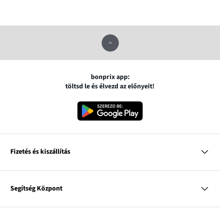
bonprix app:
töltsd le és élvezd az előnyeit!
Fizetés és kiszállítás
MasterCard
VISA
Segítség Központ
Google pay
Apple pay
Kérdések és válaszok