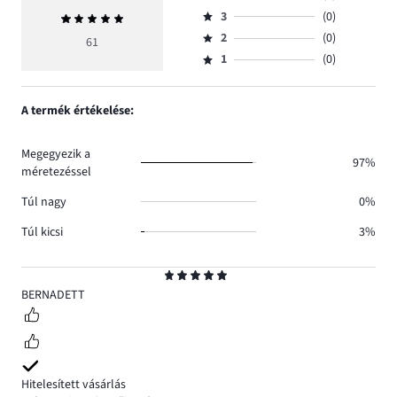
Osztályzat
szavazatok
3
(0)
Átlagos
4,
Osztályzat
száma
értékelés
szavazatok
2
(0)
3,
61
Osztályzat
60.
5
száma
szavazatok
1
(0)
2,
Osztályzat
1.
száma
szavazatok
1,
0.
száma
szavazatok
A termék értékelése:
0.
száma
0.
Megegyezik a
97%
méretezéssel
Túl nagy
0%
Túl kicsi
3%
Osztályzat
5
BERNADETT
Hitelesített vásárlás