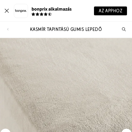
bonprix alkalmazás
AZ APPHOZ
KASMÍR TAPINTÁSÚ GUMIS LEPEDŐ
Te
ker