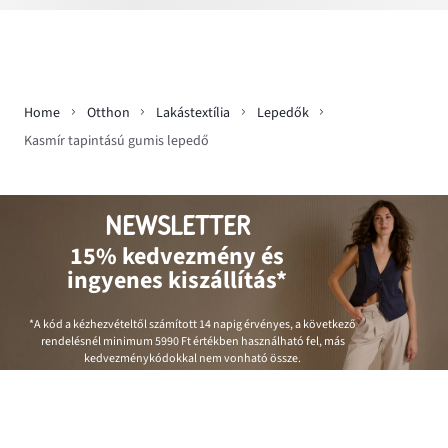
Home
Otthon
Lakástextília
Lepedők
Kasmír tapintású gumis lepedő
NEWSLETTER
15% kedvezmény és
ingyenes kiszállítás*
*A kód a kézhezvételtől számított 14 napig érvényes, a következő
rendelésnél minimum
5990 Ft
értékben használható fel, más
kedvezménykódokkal nem vonható össze.