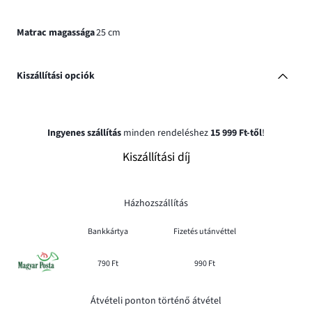
Matrac magassága
25 cm
Kiszállítási opciók
Ingyenes szállítás
minden rendeléshez
15 999 Ft-től
!
Kiszállítási díj
Házhozszállítás
Bankkártya
Fizetés utánvéttel
790 Ft
990 Ft
Átvételi ponton történő átvétel