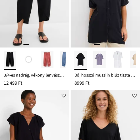
3/4-es nadrág, vékony lenvászon-keverékből
Bő, hosszú muszlin blúz tiszta pamutból
12 499 Ft
8999 Ft