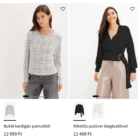
Buklé kardigán pamutból
Átkötős pulóver kiegészítővel
12 999 Ft
12 499 Ft