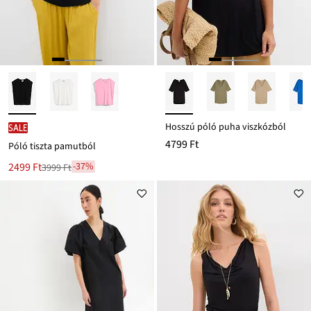
Hosszú póló puha viszkózból
SALE
4799 Ft
Póló tiszta pamutból
Új
2499 Ft
-37%
3999 Ft
Leárazva
ár
3999 Ft
Ft-
ról