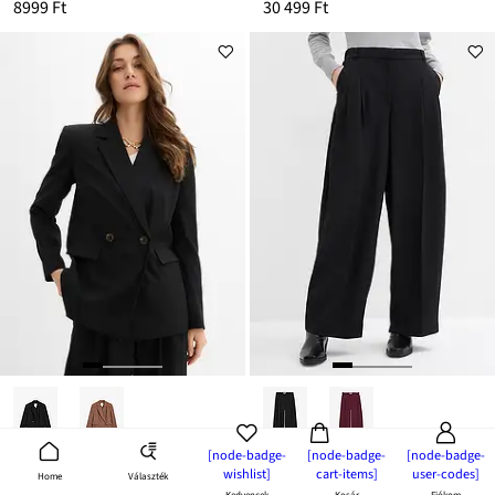
8999 Ft
30 499 Ft
[node-badge-
[node-badge-
[node-badge-
Szövetnadrág kényelmes derékpánttal és hasítékkal
wishlist]
cart-items]
user-codes]
SALE
Választék
Home