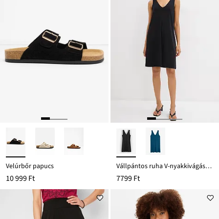
Velúrbőr papucs
Vállpántos ruha V-nyakkivágással
10 999 Ft
7799 Ft