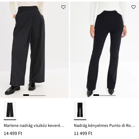
Marlene nadrág viszkóz keverékből
Nadrág kényelmes Punto di Roma anyagból
14 499 Ft
11 499 Ft