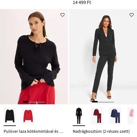
14 499 Ft
Pulóver laza kötésmintával és megkötős megoldással
Nadrágkosztüm (2-részes szett)