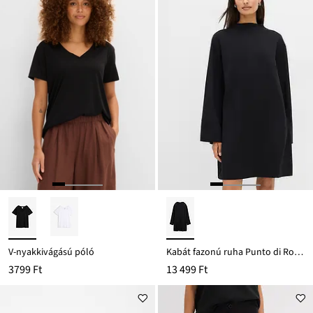
V-nyakkivágású póló
Kabát fazonú ruha Punto di Roma anyagból
3799 Ft
13 499 Ft