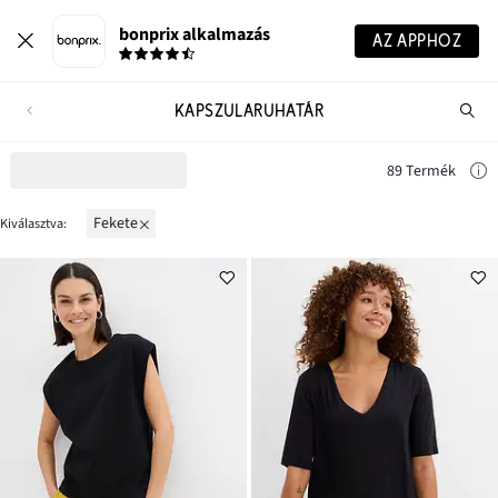
bonprix alkalmazás
AZ APPHOZ
KAPSZULARUHATÁR
Te
ker
89 Termék
fekete
Kiválasztva: