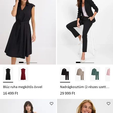
Blúz ruha megkötős övvel
Nadrágkosztüm (2-részes szett) viszkózzal
16 499 Ft
29 999 Ft