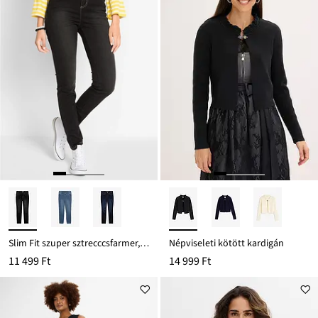
Slim Fit szuper sztrecccsfarmer, High Waist
Népviseleti kötött kardigán
11 499 Ft
14 999 Ft