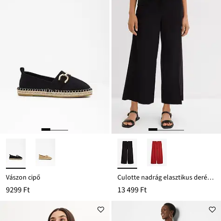
Vászon cipő
Culotte nadrág elasztikus derékpánttal, viszkóz keverékből
9299 Ft
13 499 Ft