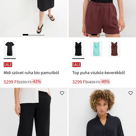
SALE
SALE
Midi szövet ruha bio-pamutból
Top puha viszkóz-keverékből
Új
Új
5299 Ft
3299 Ft
-43%
-49%
9299 Ft
6499 Ft
Leárazva
Leárazva
ár
ár
9299 Ft
6499 Ft
Ft-
Ft-
ról
ról