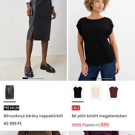
PREMIUM
SALE
Bőrszoknya bárány nappabőrből
Bő póló kötött megjelenésben
45 999 Ft
Új
5999 Ft
-33%
8999 Ft
Leárazva
ár
8999 Ft