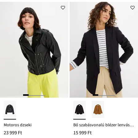
Motoros dzseki
Bő szabásvonalú blézer lenvászon-viszkóz keverékből
23 999 Ft
15 999 Ft