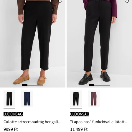
Ft-
ról
újdonság
újdonság
Culotte sztreccsnadrág bengalinból
"Lapos has" funkcióval ellátott sztreccs szivarnadrág bengalinból
9999 Ft
11 499 Ft