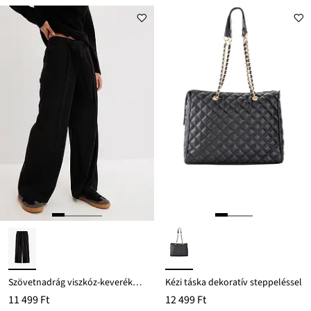
Szövetnadrág viszkóz-keverékből
Kézi táska dekoratív steppeléssel
11 499 Ft
12 499 Ft