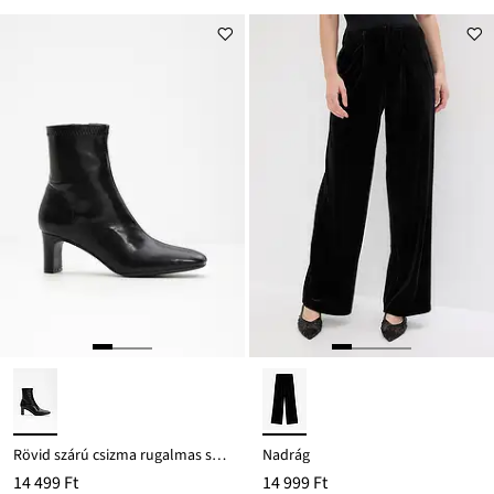
Rövid szárú csizma rugalmas szárral
Nadrág
14 499 Ft
14 999 Ft