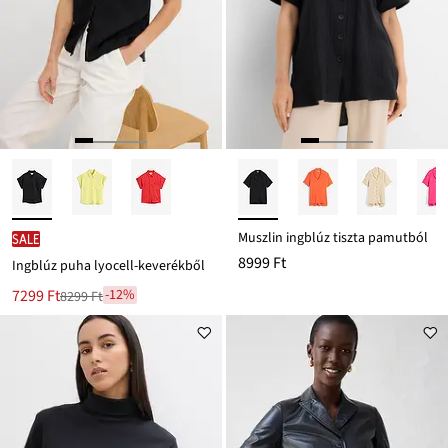
Muszlin ingblúz tiszta pamutból
SALE
8999 Ft
Ingblúz puha lyocell-keverékből
Új
7299 Ft
-12%
8299 Ft
Leárazva
ár
8299 Ft
Ft-
ról