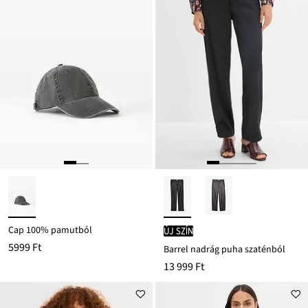
Cap 100% pamutból
új szín
5999 Ft
Barrel nadrág puha szaténból
13 999 Ft