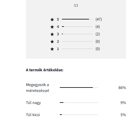
értékelés
53
5
5
(47)
Osztályzat
4
(4)
5,
Osztályzat
szavazatok
3
(2)
4,
Osztályzat
száma
szavazatok
2
(0)
3,
Osztályzat
47.
száma
szavazatok
1
(0)
2,
Osztályzat
4.
száma
szavazatok
1,
2.
száma
szavazatok
0.
száma
A termék értékelése:
0.
Megegyezik a
86%
méretezéssel
Túl nagy
9%
Túl kicsi
5%