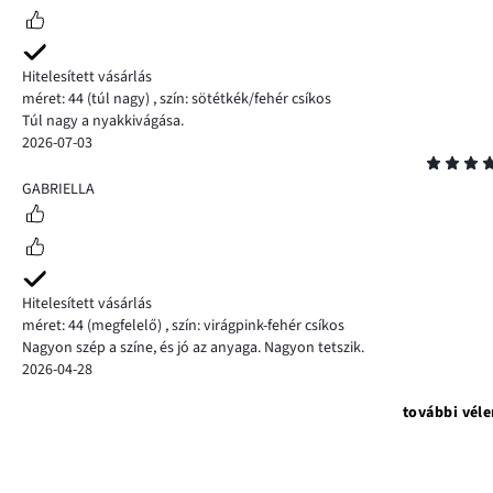
Hitelesített vásárlás
méret: 44
(túl nagy)
,
szín: sötétkék/fehér csíkos
Túl nagy a nyakkivágása.
2026-07-03
Osztályzat
5
GABRIELLA
Hitelesített vásárlás
méret: 44
(megfelelő)
,
szín: virágpink-fehér csíkos
Nagyon szép a színe, és jó az anyaga. Nagyon tetszik.
2026-04-28
további vél