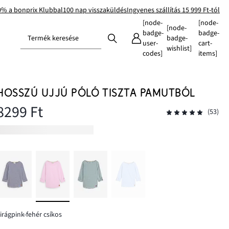
0% a bonprix Klubbal
100 nap visszaküldés
Ingyenes szállítás 15 999 Ft-tól
[node-
[node-
[node-
badge-
badge-
Termék keresése
badge-
user-
cart-
wishlist]
codes]
items]
HOSSZÚ UJJÚ PÓLÓ TISZTA PAMUTBÓL
8299 Ft
(53)
irágpink-fehér csíkos