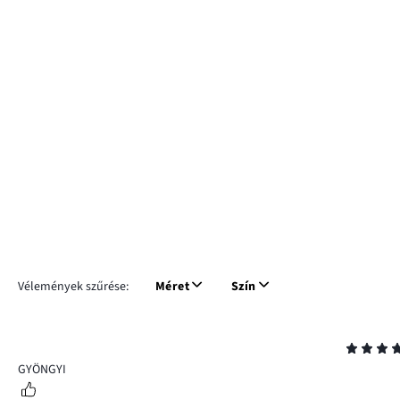
Vélemények szűrése:
Méret
Szín
Osztályzat
5
GYÖNGYI