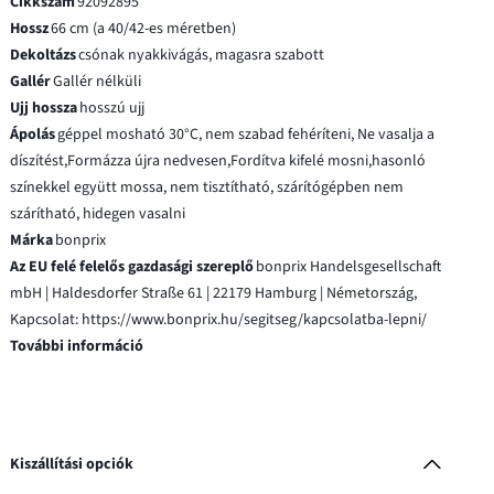
Cikkszám
92092895
Hossz
66 cm (a 40/42-es méretben)
Dekoltázs
csónak nyakkivágás, magasra szabott
Gallér
Gallér nélküli
Ujj hossza
hosszú ujj
Ápolás
géppel mosható 30°C, nem szabad fehéríteni, Ne vasalja a
díszítést,Formázza újra nedvesen,Fordítva kifelé mosni,hasonló
színekkel együtt mossa, nem tisztítható, szárítógépben nem
szárítható, hidegen vasalni
Márka
bonprix
Az EU felé felelős gazdasági szereplő
bonprix Handelsgesellschaft
mbH | Haldesdorfer Straße 61 | 22179 Hamburg | Németország,
Kapcsolat: https://www.bonprix.hu/segitseg/kapcsolatba-lepni/
További információ
Kiszállítási opciók