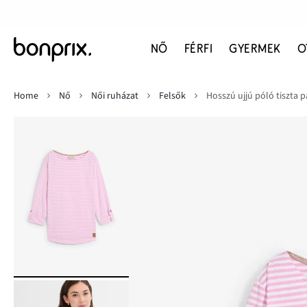
NŐ
FÉRFI
GYERMEK
O
Home
Nő
Női ruházat
Felsők
Hosszú ujjú póló tiszta