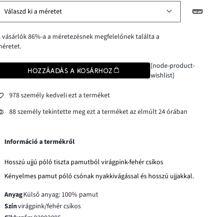
Válaszd ki a méretet
 vásárlók 86%-a a méretezésnek megfelelőnek találta a
éretet.
[node-product-
HOZZÁADÁS A KOSÁRHOZ
wishlist]
978 személy kedveli ezt a terméket
88 személy tekintette meg ezt a terméket az elmúlt 24 órában
Információ a termékről
Hosszú ujjú póló tiszta pamutból virágpink-fehér csíkos
Kényelmes pamut póló csónak nyakkivágással és hosszú ujjakkal.
Anyag
Külső anyag: 100% pamut
Szín
virágpink/fehér csíkos