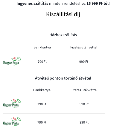
Ingyenes szállítás
minden rendeléshez
15 999 Ft-től
!
Kiszállítási díj
Házhozszállítás
Bankkártya
Fizetés utánvéttel
790 Ft
990 Ft
Átvételi ponton történő átvétel
Bankkártya
Fizetés utánvéttel
790 Ft
990 Ft
790 Ft
990 Ft