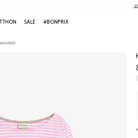
-1
TTHON
SALE
#BONPRIX
 pamutból
v