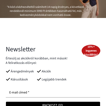
*A kód a kézhezvételtől számított 14 napig érvényes, a következő
rendelésnél minimum
5990 Ft
értékben használható fel, más
kedvezménykódokkal nem vonható össze.
Newsletter
15% +
ingyenes
kiszállítás*
Értesülj az akciókról korábban, mint mások!
A feliratkozás előnyei:
Árengedmények
Akciók
Kiárusítások
Legújabb trendek
E-mail címed *
IRATKOZZ FEL