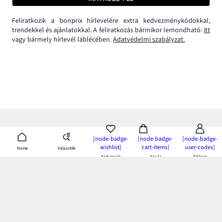
Feliratkozik a bonprix hírlevelére extra kedvezménykódokkal,
trendekkel és ajánlatokkal. A feliratkozás bármikor lemondható:
itt
vagy bármely hírlevél láblécében.
Adatvédelmi szabályzat.
[node-badge-
[node-badge-
[node-badge-
wishlist]
cart-items]
user-codes]
Választék
Home
Kedvencek
Kosár
Fiókom
bonprix app:
töltsd le és élvezd az előnyeit!