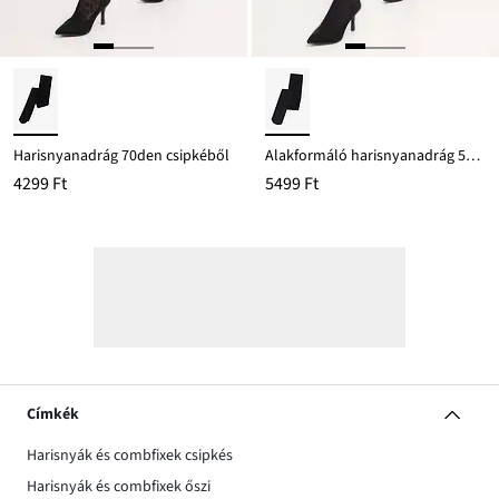
Harisnyanadrág 70den csipkéből
Alakformáló harisnyanadrág 50den komfort derékpánttal
4299 Ft
5499 Ft
Címkék
Harisnyák és combfixek csipkés
Harisnyák és combfixek őszi