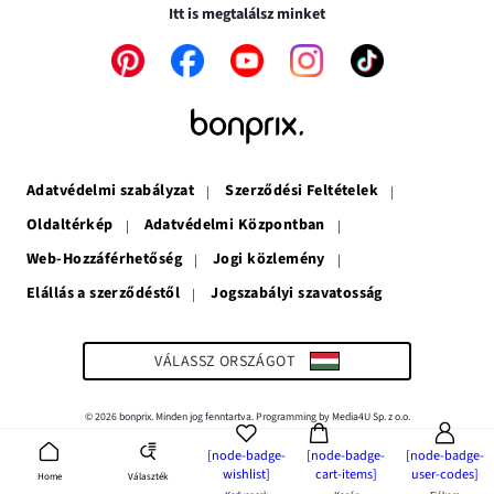
nyílik
meg
Itt is megtalálsz minket
meg
A
A
A
A
A
link
link
link
link
link
új
új
új
új
új
ablakban
ablakban
ablakban
ablakban
ablakban
nyílik
nyílik
nyílik
nyílik
nyílik
meg
meg
meg
meg
meg
Adatvédelmi szabályzat
Szerződési Feltételek
Oldaltérkép
Adatvédelmi Központban
Web-Hozzáférhetőség
Jogi közlemény
Elállás a szerződéstől
Jogszabályi szavatosság
A
link
új
ablakban
VÁLASSZ ORSZÁGOT
nyílik
meg
© 2026 bonprix. Minden jog fenntartva. Programming by Media4U Sp. z o.o.
[node-badge-
[node-badge-
[node-badge-
wishlist]
cart-items]
user-codes]
Választék
Home