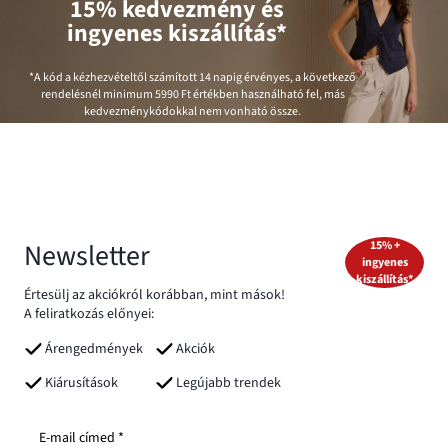
15% kedvezmény és
ingyenes kiszállítás*
*A kód a kézhezvételtől számított 14 napig érvényes, a következő
rendelésnél minimum
5990 Ft
értékben használható fel, más
kedvezménykódokkal nem vonható össze.
Newsletter
15% +
ingyenes
kiszállítás*
Értesülj az akciókról korábban, mint mások!
A feliratkozás előnyei:
Árengedmények
Akciók
Kiárusítások
Legújabb trendek
E-mail címed *