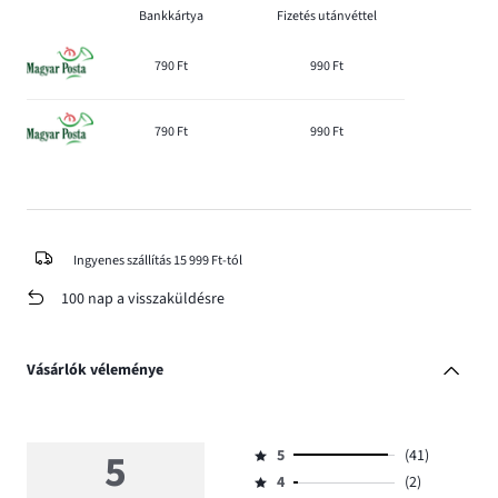
Bankkártya
Fizetés utánvéttel
790 Ft
990 Ft
790 Ft
990 Ft
Ingyenes szállítás 15 999 Ft-tól
100 nap a visszaküldésre
Vásárlók véleménye
5
5
(41)
Osztályzat
4
(2)
5,
Osztályzat