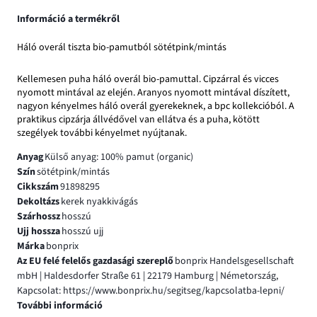
Információ a termékről
Háló overál tiszta bio-pamutból sötétpink/mintás
Kellemesen puha háló overál bio-pamuttal. Cipzárral és vicces
nyomott mintával az elején. Aranyos nyomott mintával díszített,
nagyon kényelmes háló overál gyerekeknek, a bpc kollekcióból. A
praktikus cipzárja állvédővel van ellátva és a puha, kötött
szegélyek további kényelmet nyújtanak.
Anyag
Külső anyag: 100% pamut (organic)
Szín
sötétpink/mintás
Cikkszám
91898295
Dekoltázs
kerek nyakkivágás
Szárhossz
hosszú
Ujj hossza
hosszú ujj
Márka
bonprix
Az EU felé felelős gazdasági szereplő
bonprix Handelsgesellschaft
mbH | Haldesdorfer Straße 61 | 22179 Hamburg | Németország,
Kapcsolat: https://www.bonprix.hu/segitseg/kapcsolatba-lepni/
További információ