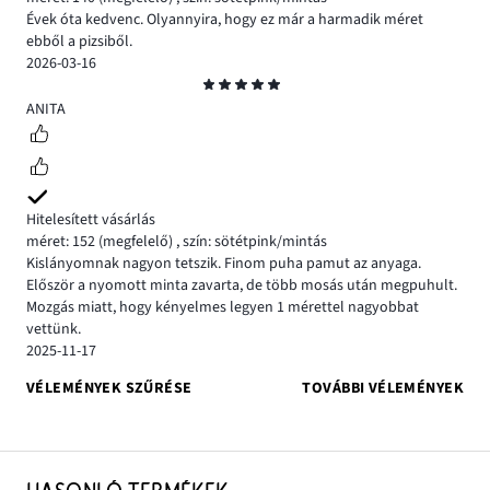
Évek óta kedvenc. Olyannyira, hogy ez már a harmadik méret
ebből a pizsiből.
2026-03-16
Osztályzat
5
ANITA
Hitelesített vásárlás
méret: 152
(megfelelő)
,
szín: sötétpink/mintás
Kislányomnak nagyon tetszik. Finom puha pamut az anyaga.
Először a nyomott minta zavarta, de több mosás után megpuhult.
Mozgás miatt, hogy kényelmes legyen 1 mérettel nagyobbat
vettünk.
2025-11-17
VÉLEMÉNYEK SZŰRÉSE
TOVÁBBI VÉLEMÉNYEK