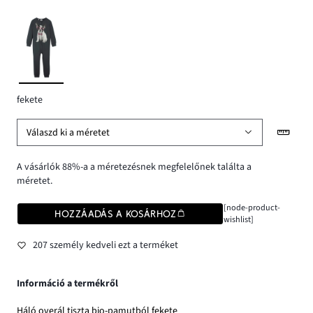
fekete
Válaszd ki a méretet
A vásárlók 88%-a a méretezésnek megfelelőnek találta a
méretet.
[node-product-
HOZZÁADÁS A KOSÁRHOZ
wishlist]
207 személy kedveli ezt a terméket
Információ a termékről
Háló overál tiszta bio-pamutból fekete