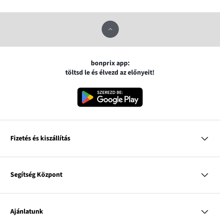
bonprix app:
töltsd le és élvezd az előnyeit!
Fizetés és kiszállítás
MasterCard
VISA
Segítség Központ
Google pay
Apple pay
Kérdések és válaszok
Magyar Posta
Kiszállítás és fizetési módok
Ajánlatunk
Visszáruzás és panaszok