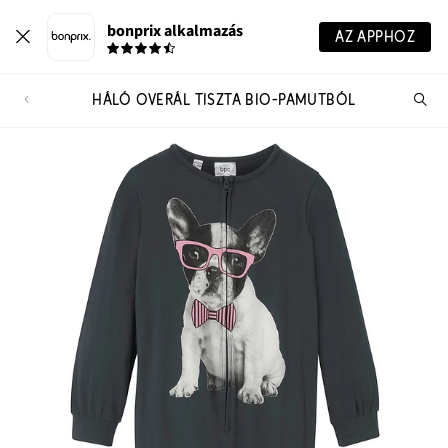
bonprix alkalmazás
AZ APPHOZ
HÁLÓ OVERÁL TISZTA BIO-PAMUTBÓL
Te
ker