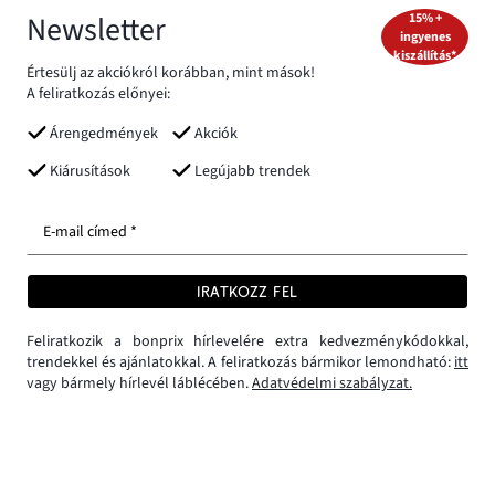
Newsletter
15% +
ingyenes
kiszállítás*
Értesülj az akciókról korábban, mint mások!
A feliratkozás előnyei:
Árengedmények
Akciók
Kiárusítások
Legújabb trendek
E-mail címed *
IRATKOZZ FEL
Feliratkozik a bonprix hírlevelére extra kedvezménykódokkal,
trendekkel és ajánlatokkal. A feliratkozás bármikor lemondható:
itt
vagy bármely hírlevél láblécében.
Adatvédelmi szabályzat.