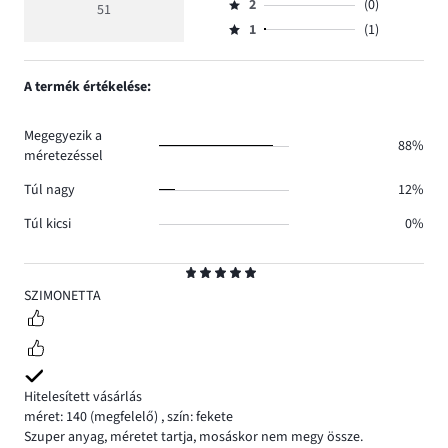
száma
értékelés
szavazatok
2
(0)
3,
51
Osztályzat
44.
5
száma
szavazatok
1
(1)
2,
Osztályzat
6.
száma
szavazatok
1,
0.
száma
szavazatok
A termék értékelése:
0.
száma
1.
Megegyezik a
88%
méretezéssel
Túl nagy
12%
Túl kicsi
0%
Osztályzat
5
SZIMONETTA
Hitelesített vásárlás
méret: 140
(megfelelő)
,
szín: fekete
Szuper anyag, méretet tartja, mosáskor nem megy össze.