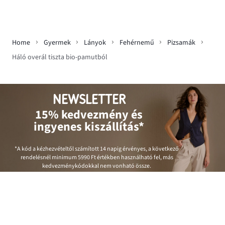
Home
Gyermek
Lányok
Fehérnemű
Pizsamák
Háló overál tiszta bio-pamutból
NEWSLETTER
15% kedvezmény és
ingyenes kiszállítás*
*A kód a kézhezvételtől számított 14 napig érvényes, a következő
rendelésnél minimum
5990 Ft
értékben használható fel, más
kedvezménykódokkal nem vonható össze.