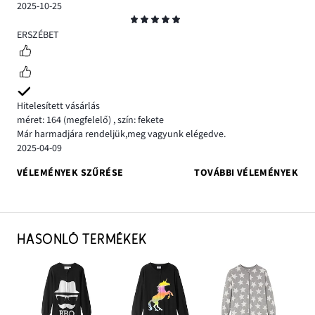
2025-10-25
Osztályzat
5
ERSZÉBET
Hitelesített vásárlás
méret: 164
(megfelelő)
,
szín: fekete
Már harmadjára rendeljük,meg vagyunk elégedve.
2025-04-09
VÉLEMÉNYEK SZŰRÉSE
TOVÁBBI VÉLEMÉNYEK
HASONLÓ TERMÉKEK