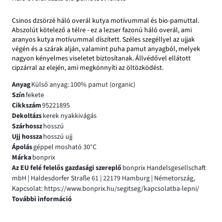
Csinos dzsörzé háló overál kutya motívummal és bio-pamuttal.
Abszolút kötelező a télre - ez a lezser fazonú háló overál, ami
aranyos kutya motívummal díszített. Széles szegéllyel az ujjak
végén és a szárak alján, valamint puha pamut anyagból, melyek
nagyon kényelmes viseletet biztosítanak. Állvédővel ellátott
cipzárral az elején, ami megkönnyíti az öltözködést.
Anyag
Külső anyag: 100% pamut (organic)
Szín
fekete
Cikkszám
95221895
Dekoltázs
kerek nyakkivágás
Szárhossz
hosszú
Ujj hossza
hosszú ujj
Ápolás
géppel mosható 30°C
Márka
bonprix
Az EU felé felelős gazdasági szereplő
bonprix Handelsgesellschaft
mbH | Haldesdorfer Straße 61 | 22179 Hamburg | Németország,
Kapcsolat: https://www.bonprix.hu/segitseg/kapcsolatba-lepni/
További információ