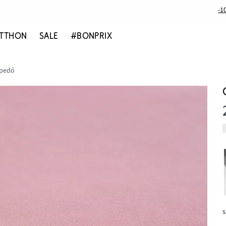
-1
TTHON
SALE
#BONPRIX
epedő
s