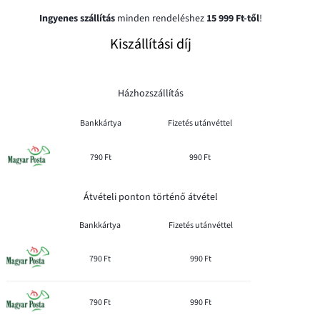
Ingyenes szállítás
minden rendeléshez
15 999 Ft-től
!
Kiszállítási díj
Házhozszállítás
Bankkártya
Fizetés utánvéttel
790 Ft
990 Ft
Átvételi ponton történő átvétel
Bankkártya
Fizetés utánvéttel
790 Ft
990 Ft
790 Ft
990 Ft