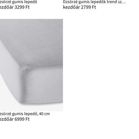
zsörzé gumis lepedő
Dzsörzé gumis lepedők trend színekben
ezdőár 3299 Ft
kezdőár 2799 Ft
zsörzé gumis lepedő, 40 cm
ezdőár 6999 Ft