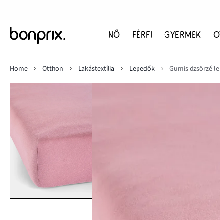
NŐ
FÉRFI
GYERMEK
O
Home
Otthon
Lakástextília
Lepedők
Gumis dzsörzé l