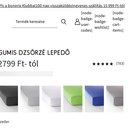
0% a bonprix Klubbal
100 nap visszaküldés
Ingyenes szállítás 15 999 Ft-tól
[node-
[node-
[node-
badge-
badge-
Termék keresése
badge-
user-
cart-
wishlist]
codes]
items]
GUMIS DZSÖRZÉ LEPEDŐ
2799 Ft
- tól
(783)
zeder