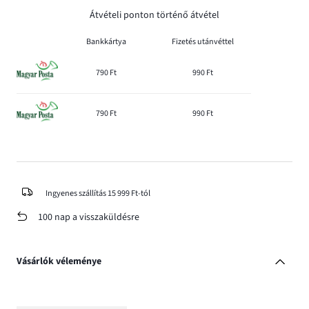
Átvételi ponton történő átvétel
Bankkártya
Fizetés utánvéttel
790 Ft
990 Ft
790 Ft
990 Ft
Ingyenes szállítás 15 999 Ft-tól
100 nap a visszaküldésre
Vásárlók véleménye