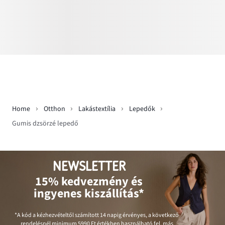
Home
Otthon
Lakástextília
Lepedők
Gumis dzsörzé lepedő
NEWSLETTER
15% kedvezmény és
ingyenes kiszállítás*
*A kód a kézhezvételtől számított 14 napig érvényes, a következő
rendelésnél minimum
5990 Ft
értékben használható fel, más