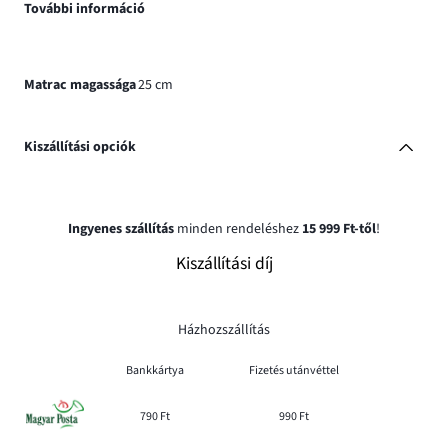
További információ
Matrac magassága
25 cm
Kiszállítási opciók
Ingyenes szállítás
minden rendeléshez
15 999 Ft-től
!
Kiszállítási díj
Házhozszállítás
Bankkártya
Fizetés utánvéttel
790 Ft
990 Ft