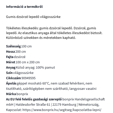
Információ a termékről
Gumis dzsörzé lepedő világosszürke
Tökéletes illeszkedés: gumis dzsörzé lepedő. Dzsörzé, gumis
lepedő. Az elasztikus anyaga által tökéletes illeszkedést biztosít.
Különböző színekben és méretekben kapható.
Szélesség
100 cm
Hossz
200 cm
Fajta
dzsörzé
Méret
100 cm x 200 cm
Anyag
Külső anyag: 100% pamut
Szín
világosszürke
Cikkszám
90949595
Ápolás
géppel mosható 60°C, nem szabad fehéríteni, nem
tisztítható, szárítógépben nem szárítható, langyosan vasalni
Márka
bonprix
Az EU felé felelős gazdasági szereplő
bonprix Handelsgesellschaft
mbH | Haldesdorfer Straße 61 | 22179 Hamburg | Németország,
Kapcsolat: https://www.bonprix.hu/segitseg/kapcsolatba-lepni/