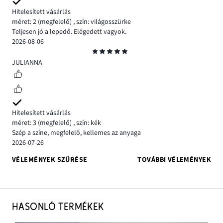
Hitelesített vásárlás
méret: 2
(megfelelő)
,
szín: világosszürke
Teljesen jó a lepedő. Elégedett vagyok.
2026-08-06
Osztályzat
5
JULIANNA
Hitelesített vásárlás
méret: 3
(megfelelő)
,
szín: kék
Szép a színe, megfelelő, kellemes az anyaga
2026-07-26
VÉLEMÉNYEK SZŰRÉSE
TOVÁBBI VÉLEMÉNYEK
HASONLÓ TERMÉKEK