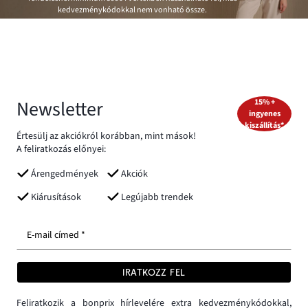
kedvezménykódokkal nem vonható össze.
Newsletter
15% +
ingyenes
kiszállítás*
Értesülj az akciókról korábban, mint mások!
A feliratkozás előnyei:
Árengedmények
Akciók
Kiárusítások
Legújabb trendek
E-mail címed *
IRATKOZZ FEL
Feliratkozik a bonprix hírlevelére extra kedvezménykódokkal,