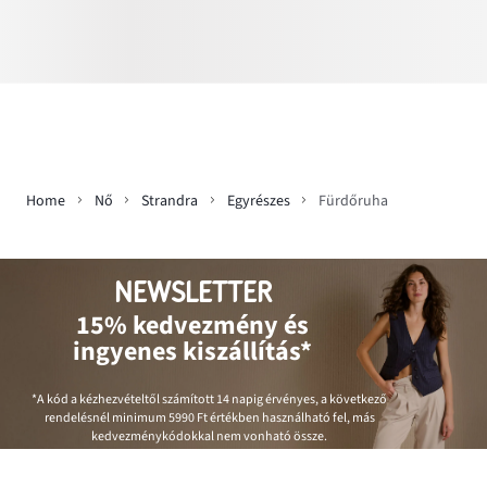
Home
Nő
Strandra
Egyrészes
Fürdőruha
NEWSLETTER
15% kedvezmény és
ingyenes kiszállítás*
*A kód a kézhezvételtől számított 14 napig érvényes, a következő
rendelésnél minimum
5990 Ft
értékben használható fel, más
kedvezménykódokkal nem vonható össze.