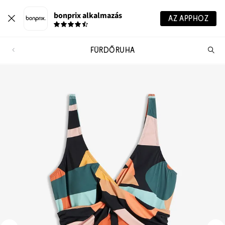
bonprix alkalmazás
AZ APPHOZ
FÜRDŐRUHA
Te
ker