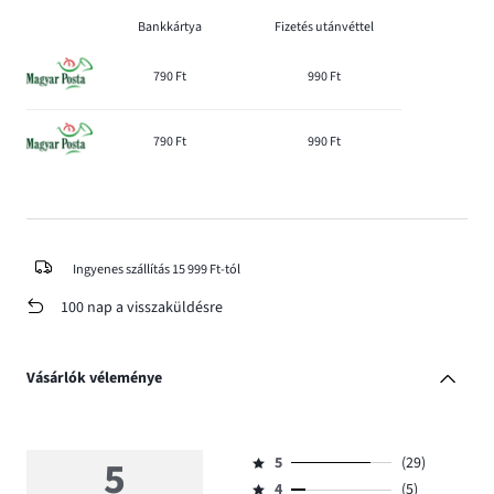
Bankkártya
Fizetés utánvéttel
790 Ft
990 Ft
790 Ft
990 Ft
Ingyenes szállítás 15 999 Ft-tól
100 nap a visszaküldésre
Vásárlók véleménye
5
5
(29)
Osztályzat
4
(5)