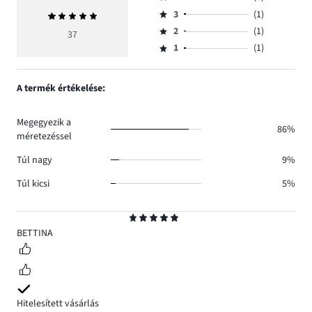
5,
Osztályzat
szavazatok
3
(1)
Átlagos
4,
Osztályzat
száma
értékelés
szavazatok
2
(1)
3,
37
Osztályzat
29.
5
száma
szavazatok
1
(1)
2,
Osztályzat
5.
száma
szavazatok
1,
1.
száma
szavazatok
A termék értékelése:
1.
száma
1.
Megegyezik a
86%
méretezéssel
Túl nagy
9%
Túl kicsi
5%
Osztályzat
5
BETTINA
Hitelesített vásárlás