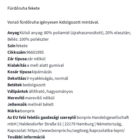
Fürdőruha fekete
Vonzó fürdőruha igényesen kidolgozott mintával.
Anyag
Külső anyag: 80% poliamid (újrahasznosított), 20% elasztán;
Bélés: 100% poliészter
Szín
fekete
Cikkszám
96601995
Zár típusa
zár nélkül
Kialakítás
a mell alatt gumival
Kosár típusa
kipárnázás
Dekoltázs
V-nyakkivágás, normál
Betétek
bedolgozott
Vállpántok
állítható, hagyományos
Merevítő
merevítő nélkül
Jellemzők
mellnél bélelt
Márka
bonprix
Az EU felé felelős gazdasági szereplő
bonprix Handelsgesellschaft
mbH | Haldesdorfer Straße 61 | 22179 Hamburg | Németország,
Kapcsolat: https://www.bonprix.hu/segitseg/kapcsolatba-lepni/
További információ