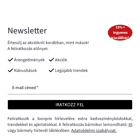
Newsletter
15% +
ingyenes
kiszállítás*
Értesülj az akciókról korábban, mint mások!
A feliratkozás előnyei:
Árengedmények
Akciók
Kiárusítások
Legújabb trendek
E-mail címed *
IRATKOZZ FEL
Feliratkozik a bonprix hírlevelére extra kedvezménykódokkal,
trendekkel és ajánlatokkal. A feliratkozás bármikor lemondható:
itt
vagy bármely hírlevél láblécében.
Adatvédelmi szabályzat.