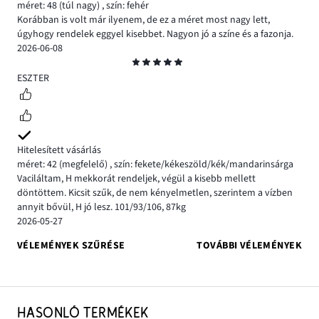
méret: 48
(túl nagy)
,
szín: fehér
Korábban is volt már ilyenem, de ez a méret most nagy lett,
úgyhogy rendelek eggyel kisebbet. Nagyon jó a színe és a fazonja.
2026-06-08
Osztályzat
5
ESZTER
Hitelesített vásárlás
méret: 42
(megfelelő)
,
szín: fekete/kékeszöld/kék/mandarinsárga
Vaciláltam, H mekkorát rendeljek, végül a kisebb mellett
döntöttem. Kicsit szűk, de nem kényelmetlen, szerintem a vízben
annyit bővül, H jó lesz. 101/93/106, 87kg
2026-05-27
VÉLEMÉNYEK SZŰRÉSE
TOVÁBBI VÉLEMÉNYEK
HASONLÓ TERMÉKEK