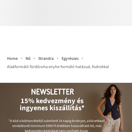
Home
Nő
Strandra
Egyrészes
Alakformáló fürdőruha enyhe formáló hatással, fodrokkal
NEWSLETTER
15% kedvezmény és
ingyenes kiszállítás*
*A kód a kézhezvételtől számított 14 napig érvényes, a következő
rendelésnél minimum
5990 Ft
értékben használható fel, más
kedvezménykódokkal nem vonható össze.