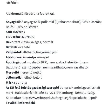
sötétkék
Alakformáló fürdőruha fodrokkal.
Anyag
Külső anyag: 65% poliamid (újrahasznosított), 35% elasztán;
Bélés: 100% poliészter
Szín
sötétkék
Cikkszám
96339895
Dekoltázs
V-nyakkivágás, normál
Betétek
kivehető
Vállpántok
állítható, hagyományos
Alakformálás szintje
könnyed
Ápolás
géppel mosható 30°C, nem szabad fehéríteni, nem
tisztítható, szárítógépben nem szárítható, nem vasalható
Merevítő
merevítő nélkül
Jellemzők
mellnél bélelt
Márka
bonprix
Az EU felé felelős gazdasági szereplő
bonprix Handelsgesellschaft
mbH | Haldesdorfer Straße 61 | 22179 Hamburg | Németország,
Kapcsolat: https://www.bonprix.hu/segitseg/kapcsolatba-lepni/
További információ