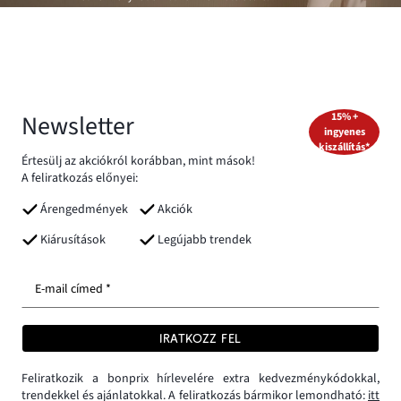
Newsletter
15% +
ingyenes
kiszállítás*
Értesülj az akciókról korábban, mint mások!
A feliratkozás előnyei:
Árengedmények
Akciók
Kiárusítások
Legújabb trendek
E-mail címed *
IRATKOZZ FEL
Feliratkozik a bonprix hírlevelére extra kedvezménykódokkal,
trendekkel és ajánlatokkal. A feliratkozás bármikor lemondható:
itt