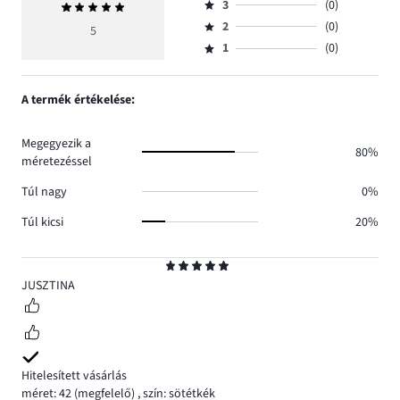
szavazatok
3
(0)
Átlagos
4,
Osztályzat
száma
értékelés
szavazatok
2
(0)
3,
5
Osztályzat
5.
5
száma
szavazatok
1
(0)
2,
Osztályzat
0.
száma
szavazatok
1,
0.
száma
szavazatok
A termék értékelése:
0.
száma
0.
Megegyezik a
80%
méretezéssel
Túl nagy
0%
Túl kicsi
20%
Osztályzat
5
JUSZTINA
Hitelesített vásárlás
méret: 42
(megfelelő)
,
szín: sötétkék