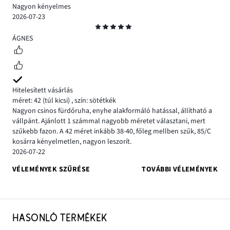
Nagyon kényelmes
2026-07-23
Osztályzat
5
ÁGNES
Hitelesített vásárlás
méret: 42
(túl kicsi)
,
szín: sötétkék
Nagyon csinos fürdőruha, enyhe alakformáló hatással, állítható a
vállpánt. Ajánlott 1 számmal nagyobb méretet választani, mert
szűkebb fazon. A 42 méret inkább 38-40, főleg mellben szűk, 85/C
kosárra kényelmetlen, nagyon leszorít.
2026-07-22
VÉLEMÉNYEK SZŰRÉSE
TOVÁBBI VÉLEMÉNYEK
HASONLÓ TERMÉKEK