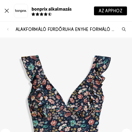
bonprix alkalmazás
AZ APPHOZ
ALAKFORMÁLÓ FÜRDŐRUHA ENYHE FORMÁLÓ HATÁSSAL, FODROKKAL
Te
ker