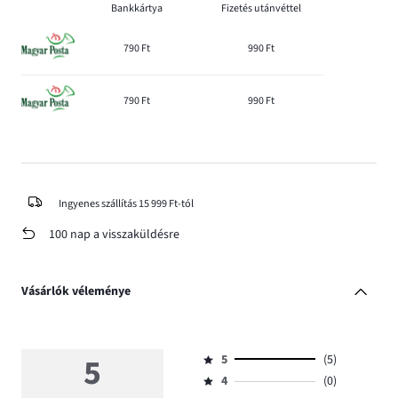
Bankkártya
Fizetés utánvéttel
790 Ft
990 Ft
790 Ft
990 Ft
Ingyenes szállítás 15 999 Ft-tól
100 nap a visszaküldésre
Vásárlók véleménye
5
5
(5)
Osztályzat
4
(0)
5,
Osztályzat