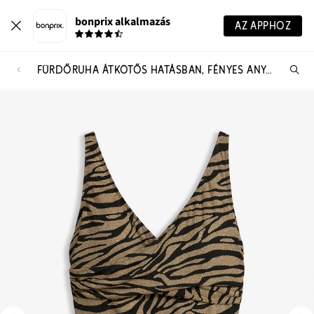
bonprix alkalmazás
AZ APPHOZ
FÜRDŐRUHA ÁTKÖTŐS HATÁSBAN, FÉNYES ANYAGBÓL
Te
ker