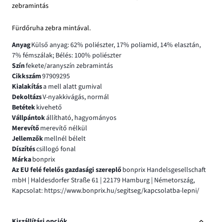
zebramintás
Fürdőruha zebra mintával.
Anyag
Külső anyag: 62% poliészter, 17% poliamid, 14% elasztán,
7% fémszálak; Bélés: 100% poliészter
Szín
fekete/aranyszín zebramintás
Cikkszám
97909295
Kialakítás
a mell alatt gumival
Dekoltázs
V-nyakkivágás, normál
Betétek
kivehető
Vállpántok
állítható, hagyományos
Merevítő
merevítő nélkül
Jellemzők
mellnél bélelt
Díszítés
csillogó fonal
Márka
bonprix
Az EU felé felelős gazdasági szereplő
bonprix Handelsgesellschaft
mbH | Haldesdorfer Straße 61 | 22179 Hamburg | Németország,
Kapcsolat: https://www.bonprix.hu/segitseg/kapcsolatba-lepni/
Kiszállítási opciók