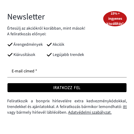
Newsletter
15% +
ingyenes
kiszállítás*
Értesülj az akciókról korábban, mint mások!
A feliratkozás előnyei:
Árengedmények
Akciók
Kiárusítások
Legújabb trendek
E-mail címed *
IRATKOZZ FEL
Feliratkozik a bonprix hírlevelére extra kedvezménykódokkal,
trendekkel és ajánlatokkal. A feliratkozás bármikor lemondható:
itt
vagy bármely hírlevél láblécében.
Adatvédelmi szabályzat.