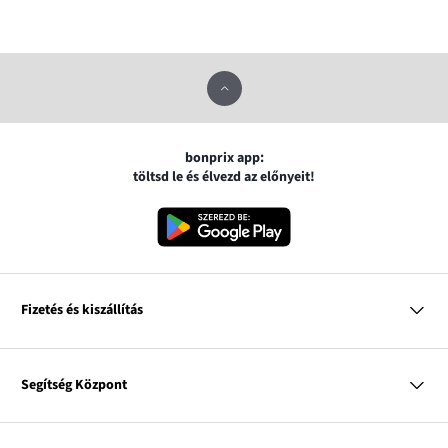
bonprix app:
töltsd le és élvezd az előnyeit!
Fizetés és kiszállítás
MasterCard
VISA
Segítség Központ
Google pay
Apple pay
Kérdések és válaszok