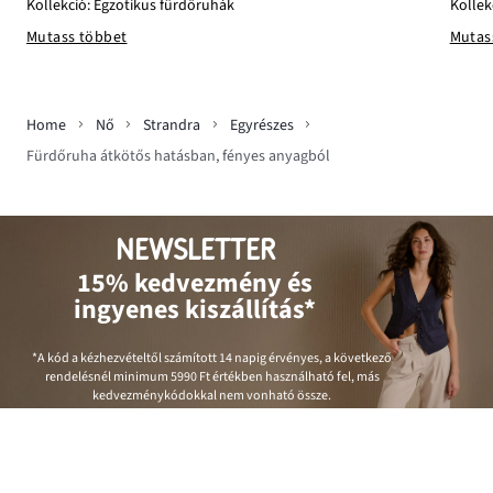
Kollek
Kollekció: Egzotikus fürdőruhák
Mutas
Mutass többet
Home
Nő
Strandra
Egyrészes
Fürdőruha átkötős hatásban, fényes anyagból
NEWSLETTER
15% kedvezmény és
ingyenes kiszállítás*
*A kód a kézhezvételtől számított 14 napig érvényes, a következő
rendelésnél minimum
5990 Ft
értékben használható fel, más
kedvezménykódokkal nem vonható össze.