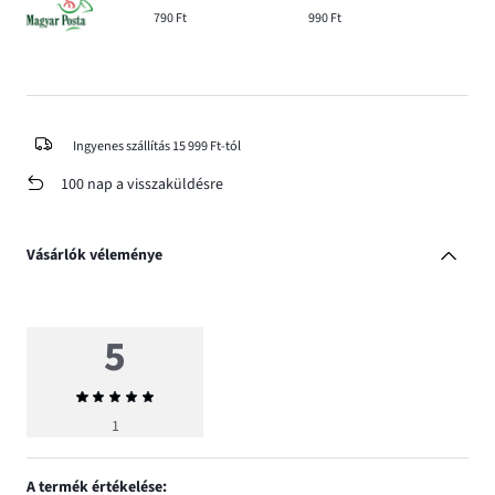
790 Ft
990 Ft
Ingyenes szállítás 15 999 Ft-tól
100 nap a visszaküldésre
Vásárlók véleménye
5
Átlagos
értékelés
1
5
A termék értékelése: