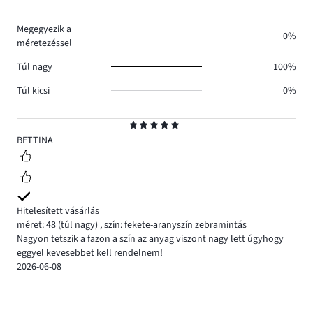
Megegyezik a
0%
méretezéssel
Túl nagy
100%
Túl kicsi
0%
Osztályzat
5
BETTINA
Hitelesített vásárlás
méret: 48
(túl nagy)
,
szín: fekete-aranyszín zebramintás
Nagyon tetszik a fazon a szín az anyag viszont nagy lett úgyhogy
eggyel kevesebbet kell rendelnem!
2026-06-08