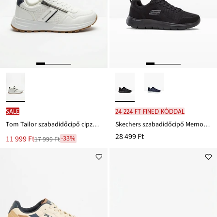
SALE
24 224 Ft FINED kóddal
Tom Tailor szabadidőcipő cipzárral
Skechers szabadidőcipő Memory habszivaccsal
28 499 Ft
Új
11 999 Ft
-33%
17 999 Ft
Leárazva
ár
17 999 Ft
Ft-
ról