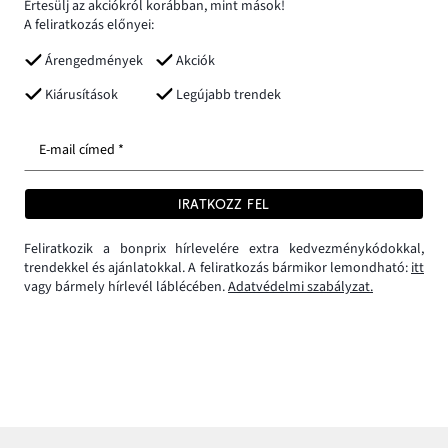
Értesülj az akciókról korábban, mint mások!
A feliratkozás előnyei:
Árengedmények
Akciók
Kiárusítások
Legújabb trendek
E-mail címed *
IRATKOZZ FEL
Feliratkozik a bonprix hírlevelére extra kedvezménykódokkal,
trendekkel és ajánlatokkal. A feliratkozás bármikor lemondható:
itt
vagy bármely hírlevél láblécében.
Adatvédelmi szabályzat.