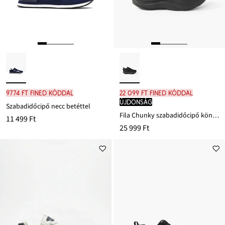
9774 Ft FINED kóddal
22 099 Ft FINED kóddal
újdonság
Szabadidőcipő necc betéttel
Fila Chunky szabadidőcipő könnyed járótalppal
11 499 Ft
25 999 Ft