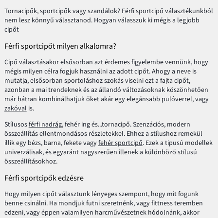
Tornacipők, sportcipők vagy szandálok? Férfi sportcipő választékunkból
nem lesz könnyű választanod. Hogyan válasszuk ki mégis a legjobb
cipőt
Férfi sportcipőt milyen alkalomra?
Cipő választásakor elsősorban azt érdemes figyelembe vennünk, hogy
mégis milyen célra fogjuk használni az adott cipőt. Ahogy a neve is
mutatja, elsősorban sportoláshoz szokás viselni ezt a fajta cipőt,
azonban a mai trendeknek és az állandó változásoknak köszönhetően
már bátran kombinálhatjuk őket akár egy elegánsabb pulóverrel, vagy
zakóval
is.
Stílusos
férfi nadrág
, fehér ing és...tornacipő. Szenzációs, modern
összeállítás ellentmondásos részletekkel. Ehhez a stílushoz remekül
illik egy bézs, barna, fekete vagy
fehér sportcipő
. Ezek a tipusú modellek
univerzálisak, és egyaránt nagyszerűen illenek a különböző stílusú
összeállításokhoz.
Férfi sportcipők edzésre
Hogy milyen cipőt választunk lényeges szempont, hogy mit fogunk
benne csinálni. Ha mondjuk futni szeretnénk, vagy fittness teremben
edzeni, vagy éppen valamilyen harcművészetnek hódolnánk, akkor