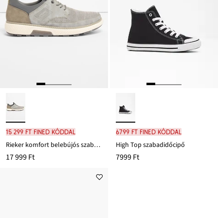
15 299 Ft FINED kóddal
6799 Ft FINED kóddal
Rieker komfort belebújós szabadidőcipő széles orrú méretben
High Top szabadidőcipő
17 999 Ft
7999 Ft