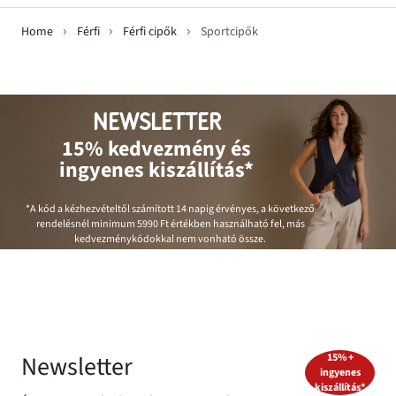
Home
Férfi
Férfi cipők
Sportcipők
NEWSLETTER
15% kedvezmény és
ingyenes kiszállítás*
*A kód a kézhezvételtől számított 14 napig érvényes, a következő
rendelésnél minimum
5990 Ft
értékben használható fel, más
kedvezménykódokkal nem vonható össze.
Newsletter
15% +
ingyenes
kiszállítás*