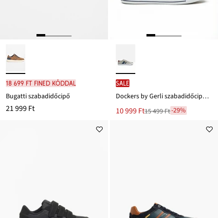
18 699 Ft FINED kóddal
SALE
Bugatti szabadidőcipő
Dockers by Gerli szabadidőcipő pamut-canvas anyagból
21 999 Ft
Új
10 999 Ft
-29%
15 499 Ft
Leárazva
ár
15 499 Ft
Ft-
ról