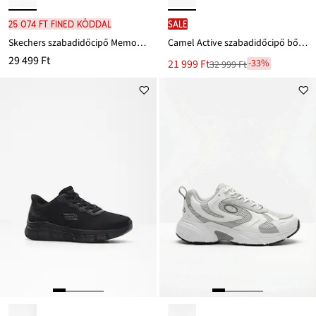
25 074 Ft FINED kóddal
SALE
Skechers szabadidőcipő Memory habszivaccsal
Camel Active szabadidőcipő bőrből
29 499 Ft
Új
21 999 Ft
-33%
32 999 Ft
Leárazva
ár
32 999 Ft
Ft-
ról