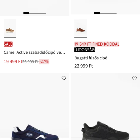
SALE
19 549 Ft FINED kóddal
újdonság
Camel Active szabadidőcipő velúrbőrből
Bugatti fűzős cipő
Új
19 499 Ft
-27%
26 999 Ft
Leárazva
22 999 Ft
ár
26 999 Ft
Ft-
ról