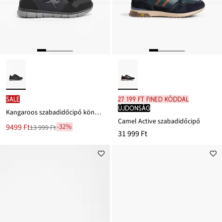
SALE
27 199 Ft FINED kóddal
újdonság
Kangaroos szabadidőcipő könnyű talppal
Camel Active szabadidőcipő
Új
9499 Ft
-32%
13 999 Ft
Leárazva
31 999 Ft
ár
13 999 Ft
Ft-
ról