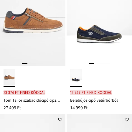
23 374 Ft FINED kóddal
12 749 Ft FINED kóddal
Tom Tailor szabadidőcipő cipzárral
Belebújós cipő velúrbőrből
27 499 Ft
14 999 Ft