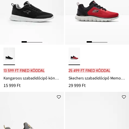
13 599 Ft FINED kóddal
25 499 Ft FINED kóddal
Kangaroos szabadidőcipő könnyű talppal
Skechers szabadidőcipő Memory habszivaccsal
15 999 Ft
29 999 Ft