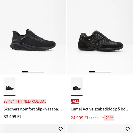
28 474 Ft FINED kóddal
SALE
Skechers Komfort Slip-in szabadidőcipő memória habbal
Camel Active szabadidőcipő bőrből
33 499 Ft
Új
24 999 Ft
-21%
31 999 Ft
Leárazva
ár
31 999 Ft
Ft-