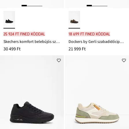
25 924 Ft FINED kóddal
18 699 Ft FINED kóddal
Skechers komfort belebújós szabadidőcipő memória habbal
Dockers by Gerli szabadidőcipő profilozott járótalppal
30 499 Ft
21 999 Ft