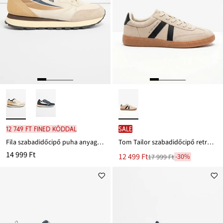
12 749 Ft FINED kóddal
SALE
Fila szabadidőcipő puha anyagból
Tom Tailor szabadidőcipő retro stílusban
14 999 Ft
Új
12 499 Ft
-30%
17 999 Ft
Leárazva
ár
17 999 Ft
Ft-
ról