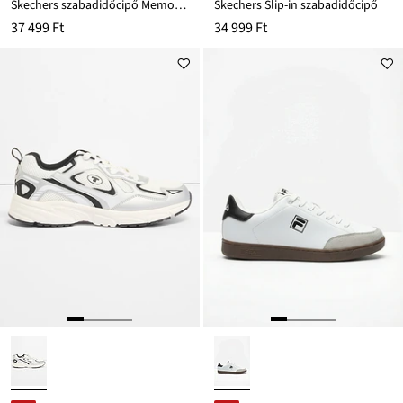
Skechers szabadidőcipő Memory habszivaccsal
Skechers Slip-in szabadidőcipő
37 499 Ft
34 999 Ft