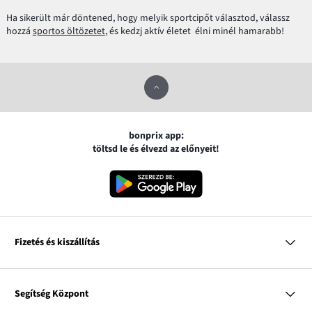
Ha sikerült már döntened, hogy melyik sportcipőt választod, válassz
hozzá
sportos öltözetet
, és kedzj aktív életet élni minél hamarabb!
bonprix app:
töltsd le és élvezd az előnyeit!
Fizetés és kiszállítás
MasterCard
VISA
Segítség Központ
Google pay