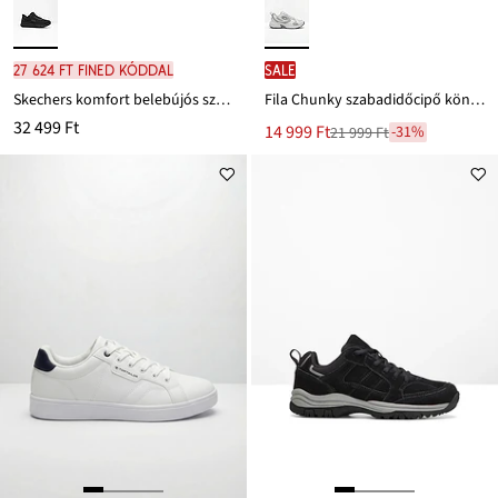
27 624 Ft FINED kóddal
SALE
Skechers komfort belebújós szabadidőcipő memória habbal
Fila Chunky szabadidőcipő könnyed járótalppal
32 499 Ft
Új
14 999 Ft
-31%
21 999 Ft
Leárazva
ár
21 999 Ft
Ft-
ról