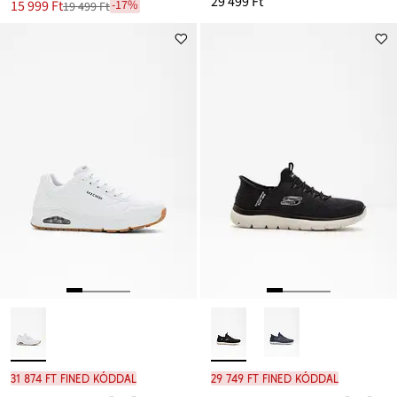
29 499 Ft
Új
15 999 Ft
-17%
19 499 Ft
Leárazva
ár
19 499 Ft
Ft-
ról
31 874 Ft FINED kóddal
29 749 Ft FINED kóddal