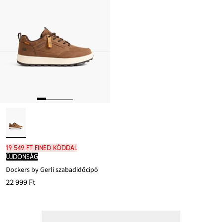
19 549 Ft FINED kóddal
újdonság
Dockers by Gerli szabadidőcipő
22 999 Ft