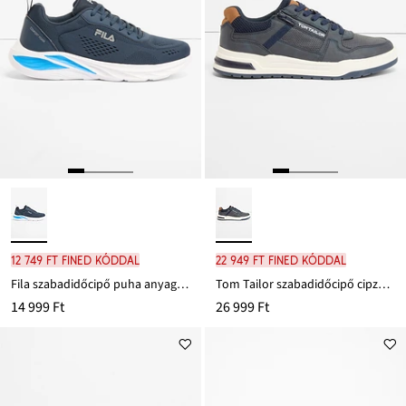
12 749 Ft FINED kóddal
22 949 Ft FINED kóddal
Fila szabadidőcipő puha anyagból
Tom Tailor szabadidőcipő cipzárral
14 999 Ft
26 999 Ft