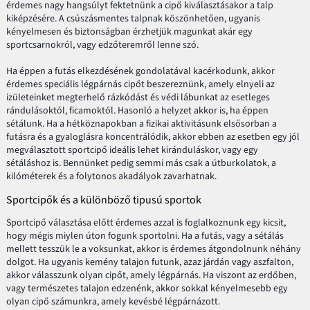
érdemes nagy hangsúlyt fektetnünk a cipő kiválasztásakor a talp
kiképzésére. A csúszásmentes talpnak köszönhetően, ugyanis
kényelmesen és biztonságban érzhetjük magunkat akár egy
sportcsarnokról, vagy edzőteremről lenne szó.
Ha éppen a futás elkezdésének gondolatával kacérkodunk, akkor
érdemes speciális légpárnás cipőt beszereznünk, amely elnyeli az
izületeinket megterhelő rázkódást és védi lábunkat az esetleges
rándulásoktól, ficamoktól. Hasonló a helyzet akkor is, ha éppen
sétálunk. Ha a hétköznapokban a fizikai aktivitásunk elsősorban a
futásra és a gyaloglásra koncentrálódik, akkor ebben az esetben egy jól
megválasztott sportcipő ideális lehet kiránduláskor, vagy egy
sétáláshoz is. Bennünket pedig semmi más csak a útburkolatok, a
kilóméterek és a folytonos akadályok zavarhatnak.
Sportcipők és a különböző tipusú sportok
Sportcipő választása előtt érdemes azzal is foglalkoznunk egy kicsit,
hogy mégis miylen úton fogunk sportolni. Ha a futás, vagy a sétálás
mellett tesszük le a voksunkat, akkor is érdemes átgondolnunk néhány
dolgot. Ha ugyanis kemény talajon futunk, azaz járdán vagy aszfalton,
akkor válasszunk olyan cipőt, amely légpárnás. Ha viszont az erdőben,
vagy természetes talajon edzenénk, akkor sokkal kényelmesebb egy
olyan cipő számunkra, amely kevésbé légpárnázott.