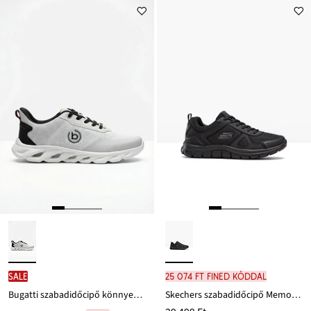
22 999 Ft
17 999 Ft
Ft-
Ft-
ról
ról
SALE
25 074 Ft FINED kóddal
Bugatti szabadidőcipő könnyed járótalppal
Skechers szabadidőcipő Memory habszivaccsal