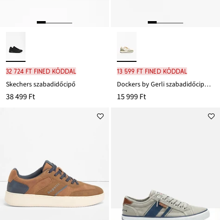
32 724 Ft FINED kóddal
13 599 Ft FINED kóddal
Skechers szabadidőcipő
Dockers by Gerli szabadidőcipő necc betétekkel
38 499 Ft
15 999 Ft