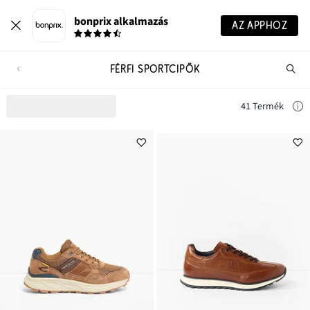
bonprix alkalmazás
AZ APPHOZ
FÉRFI SPORTCIPŐK
Te
ker
41 Termék