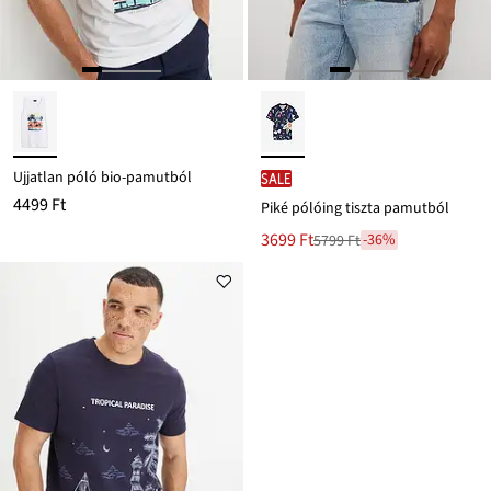
Ujjatlan póló bio-pamutból
SALE
4499 Ft
Piké pólóing tiszta pamutból
Új
3699 Ft
-36%
5799 Ft
Leárazva
ár
5799 Ft
Ft-
ról