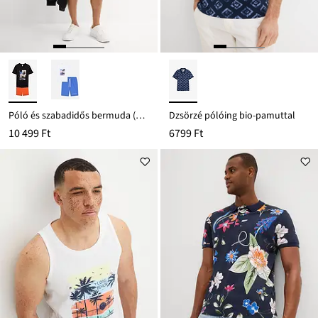
Póló és szabadidős bermuda (2-részes szett)
Dzsörzé pólóing bio-pamuttal
10 499 Ft
6799 Ft