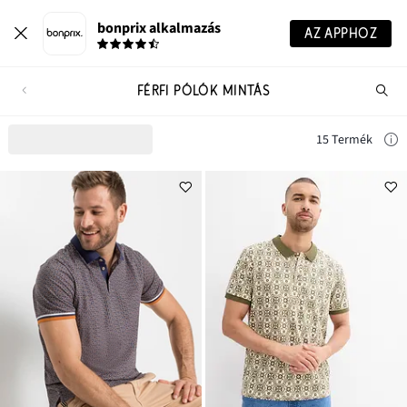
bonprix alkalmazás
AZ APPHOZ
FÉRFI PÓLÓK MINTÁS
Te
ker
15 Termék