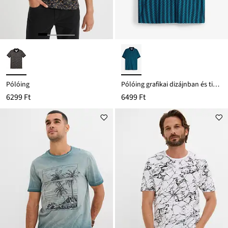
Pólóing
Pólóing grafikai dizájnban és tiszta bio-pamutból
6299 Ft
6499 Ft