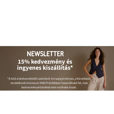
NEWSLETTER
15% kedvezmény és
ingyenes kiszállítás*
*A kód a kézhezvételtől számított 14 napig érvényes, a következő
rendelésnél minimum
5990 Ft
értékben használható fel, más
kedvezménykódokkal nem vonható össze.