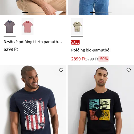
Dzsörzé pólóing tiszta pamutból, rövid ujjú
SALE
6299 Ft
Pólóing bio-pamutból
Új
2899 Ft
-50%
5799 Ft
Leárazva
ár
5799 Ft
Ft-
ról