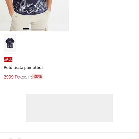
SALE
Póló tiszta pamutból
Új
2999 Ft
-30%
4299 Ft
Leárazva
ár
4299 Ft
Ft-
ról