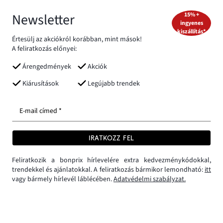
Newsletter
15% +
ingyenes
kiszállítás*
Értesülj az akciókról korábban, mint mások!
A feliratkozás előnyei:
Árengedmények
Akciók
Kiárusítások
Legújabb trendek
E-mail címed *
IRATKOZZ FEL
Feliratkozik a bonprix hírlevelére extra kedvezménykódokkal,
trendekkel és ajánlatokkal. A feliratkozás bármikor lemondható:
itt
vagy bármely hírlevél láblécében.
Adatvédelmi szabályzat.