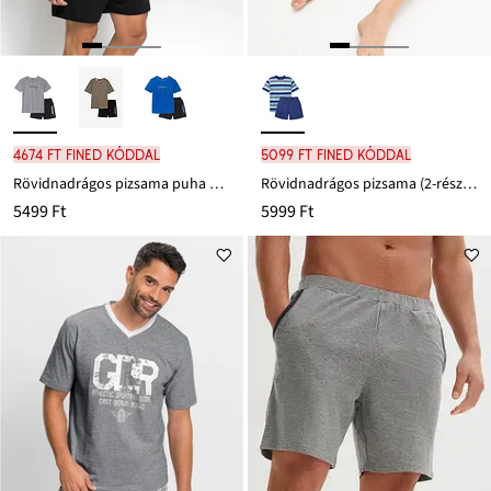
4674 Ft FINED kóddal
5099 Ft FINED kóddal
Rövidnadrágos pizsama puha pamuttal
Rövidnadrágos pizsama (2-részes szett)
5499 Ft
5999 Ft