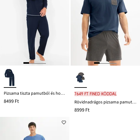
Pizsama tiszta pamutból és hosszú ujjakkal
7649 Ft FINED kóddal
8499 Ft
Rövidnadrágos pizsama pamuttal (4-részes szett)
8999 Ft