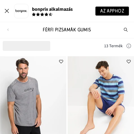
bonprix alkalmazás
AZ APPHOZ
FÉRFI PIZSAMÁK GUMIS
Te
ker
13 Termék