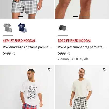
4674 Ft FINED kóddal
5099 Ft FINED kóddal
Rövidnadrágos pizsama pamuttal
Rövid pizsamanadrág pamuttal (2 db-os csomag)
5499 Ft
5999 Ft
2 darab | 3000 Ft / db