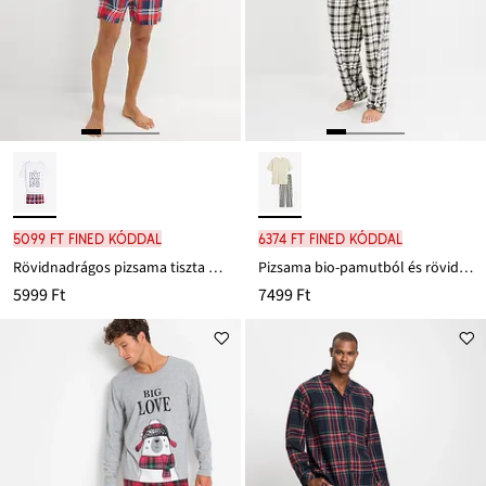
5099 Ft FINED kóddal
6374 Ft FINED kóddal
Rövidnadrágos pizsama tiszta pamutból, rövid ujjú
Pizsama bio-pamutból és rövid ujjakkal
5999 Ft
7499 Ft