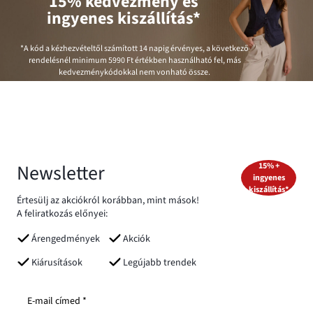
15% kedvezmény és
ingyenes kiszállítás*
*A kód a kézhezvételtől számított 14 napig érvényes, a következő
rendelésnél minimum
5990 Ft
értékben használható fel, más
kedvezménykódokkal nem vonható össze.
Newsletter
15% +
ingyenes
kiszállítás*
Értesülj az akciókról korábban, mint mások!
A feliratkozás előnyei:
Árengedmények
Akciók
Kiárusítások
Legújabb trendek
E-mail címed *