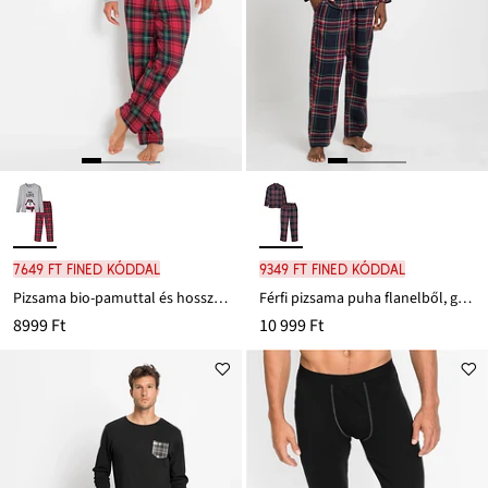
7649 Ft FINED kóddal
9349 Ft FINED kóddal
Pizsama bio-pamuttal és hosszú ujjakkal
Férfi pizsama puha flanelből, gomboláspánttal
8999 Ft
10 999 Ft