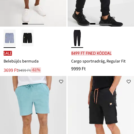
SALE
8499 Ft FINED kóddal
Belebújós bermuda
Cargo sportnadrág, Regular Fit
9999 Ft
Új
3699 Ft
-61%
9499 Ft
Leárazva
ár
9499 Ft
Ft-
ról