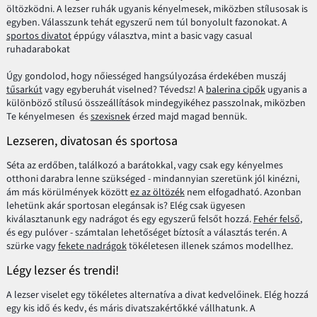
öltözködni. A lezser ruhák ugyanis kényelmesek, miközben stílusosak is
egyben. Válasszunk tehát egyszerű nem túl bonyolult fazonokat. A
sportos divatot
éppúgy választva, mint a basic vagy casual
ruhadarabokat
Úgy gondolod, hogy nőiességed hangsúlyozása érdekében muszáj
tűsarkút
vagy egyberuhát viselned? Tévedsz! A
balerina cipők
ugyanis a
különböző stílusú összeállítások mindegyikéhez passzolnak, miközben
Te kényelmesen és
szexisnek
érzed majd magad bennük.
Lezseren, divatosan és sportosa
Séta az erdőben, találkozó a barátokkal, vagy csak egy kényelmes
otthoni darabra lenne szükséged - mindannyian szeretünk jól kinézni,
ám más körülmények között
ez az öltözék
nem elfogadható. Azonban
lehetünk akár sportosan elegánsak is? Elég csak ügyesen
kiválasztanunk egy nadrágot és egy egyszerű felsőt hozzá.
Fehér felső
,
és egy pulóver - számtalan lehetőséget bíztosít a választás terén. A
szürke vagy
fekete nadrágok
tökéletesen illenek számos modellhez.
Légy lezser és trendi!
A lezser viselet egy tökéletes alternatíva a divat kedvelőinek. Elég hozzá
egy kis idő és kedv, és máris divatszakértőkké vállhatunk. A