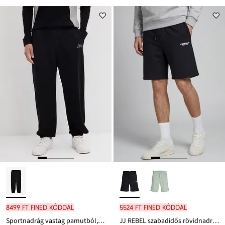
8499 Ft FINED kóddal
5524 Ft FINED kóddal
Sportnadrág vastag pamutból, Loose Fit
JJ REBEL szabadidős rövidnadrág, Regular Fit