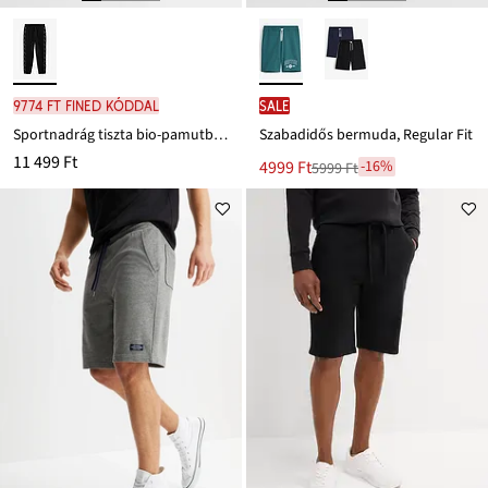
9774 Ft FINED kóddal
SALE
Sportnadrág tiszta bio-pamutból, Loose Fit
Szabadidős bermuda, Regular Fit
11 499 Ft
Új
4999 Ft
-16%
5999 Ft
Leárazva
ár
5999 Ft
Ft-
ról