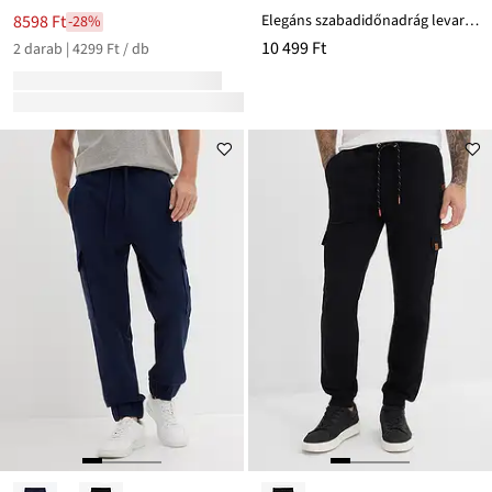
Elegáns szabadidőnadrág levarrt hajtással, puha pamut keverékből
8598 Ft
-28%
10 499 Ft
2 darab | 4299 Ft / db