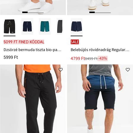
5099 Ft FINED kóddal
SALE
Dzsörzé bermuda tiszta bio-pamutból
Belebújós rövidnadrág Regular Fit fazonban
5999 Ft
Új
4799 Ft
-43%
8499 Ft
Leárazva
ár
8499 Ft
Ft-
ról