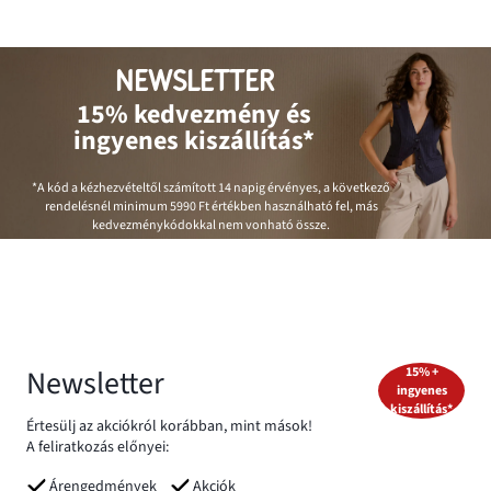
NEWSLETTER
15% kedvezmény és
ingyenes kiszállítás*
*A kód a kézhezvételtől számított 14 napig érvényes, a következő
rendelésnél minimum
5990 Ft
értékben használható fel, más
kedvezménykódokkal nem vonható össze.
Newsletter
15% +
ingyenes
kiszállítás*
Értesülj az akciókról korábban, mint mások!
A feliratkozás előnyei:
Árengedmények
Akciók