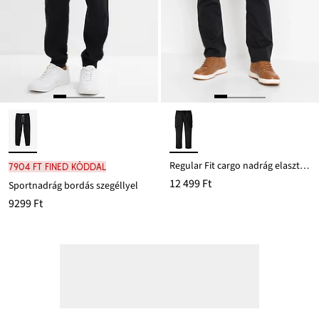
Regular Fit cargo nadrág elasztikus derékpánttal, Straight
7904 Ft FINED kóddal
12 499 Ft
Sportnadrág bordás szegéllyel
9299 Ft