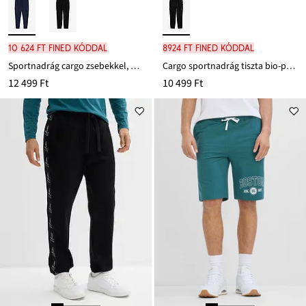
10 624 Ft FINED kóddal
8924 Ft FINED kóddal
Sportnadrág cargo zsebekkel, Loose Fit
Cargo sportnadrág tiszta bio-pamutból
12 499 Ft
10 499 Ft