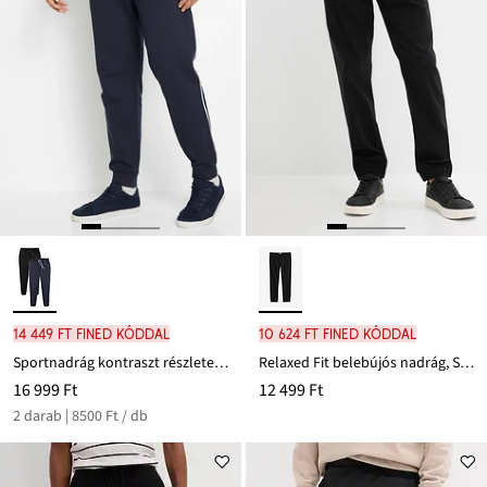
14 449 Ft FINED kóddal
10 624 Ft FINED kóddal
Sportnadrág kontraszt részletekkel (2 db-os csomag)
Relaxed Fit belebújós nadrág, Straight
16 999 Ft
12 499 Ft
2 darab | 8500 Ft / db