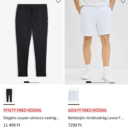
9774 Ft FINED kóddal
6204 Ft FINED kóddal
Elegáns szuper-sztreccs nadrág kényelmes derékpánttal, Slim Fit
Belebújós rövidnadrág Loose Fit fazonban
11 499 Ft
7299 Ft