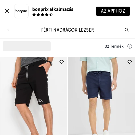
bonprix alkalmazás
AZ APPHOZ
FÉRFI NADRÁGOK LEZSER
Te
ker
32 Termék