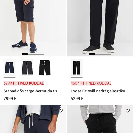
6799 Ft FINED kóddal
4504 Ft FINED kóddal
Szabadidős cargo-bermuda tiszta bio-pamutból
Loose Fit twill nadrág elasztikus derékpánttal, Straight
7999 Ft
5299 Ft