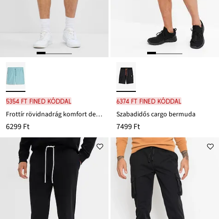
5354 Ft FINED kóddal
6374 Ft FINED kóddal
Frottír rövidnadrág komfort derékpánttal
Szabadidős cargo bermuda
6299 Ft
7499 Ft