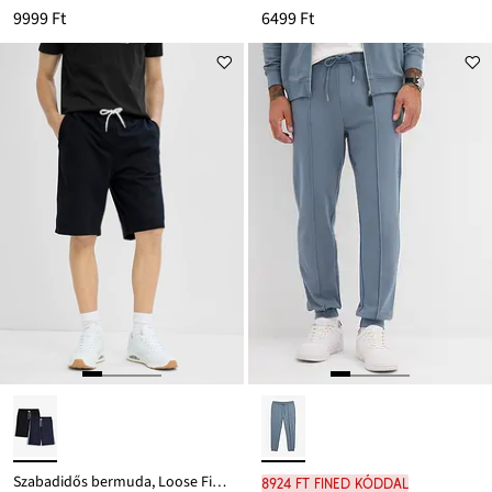
9999 Ft
6499 Ft
Szabadidős bermuda, Loose Fit (2 db-os csomag)
8924 Ft FINED kóddal