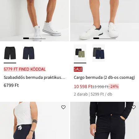
5779 Ft FINED kóddal
SALE
Szabadidős bermuda praktikus cipzáras zsebekkel
Cargo bermuda (2 db-os csomag)
6799 Ft
Új
10 598 Ft
-24%
13 998 Ft
Leárazva
ár
2 darab | 5299 Ft / db
13 998 Ft
Ft-
ról