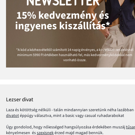
NEWSLETTER
15% kedvezmény és
ingyenes kiszállítás*
*A kód a kézhezvételtől számított 14 napig érvényes, a következő rendelésnél
minimum
5990 Ft
értékben használható fel, más kedvezménykódokkal nem
vonható össze.
Lezser divat
Laza és kötöttség nélküli - talán mindannyian szeretünk néha lazábban
divatot
éppúgy választva, mint a basic vagy casual ruhadarabokat
Úgy gondolod, hogy nőiességed hangsúlyozása érdekében muszáj
tűsa
kényelmesen és
szexisnek
érzed majd magad bennük.