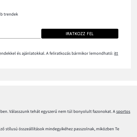
bb trendek
IRATKOZZ FEL
rendekkel és ajánlatokkal. A feliratkozás bármikor lemondható:
itt
gyben. Válasszunk tehát egyszerű nem túl bonyolult fazonokat. A
sportos
ző stílusú összeállítások mindegyikéhez passzolnak, miközben Te