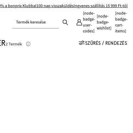
0% a bonprix Klubbal
100 nap visszaküldés
Ingyenes szállítás 15 999 Ft-tól
[node-
[node-
[node-
badge-
badge-
Termék keresése
badge-
user-
cart-
wishlist]
codes]
items]
ER
SZŰRÉS / RENDEZÉS
2 Termék