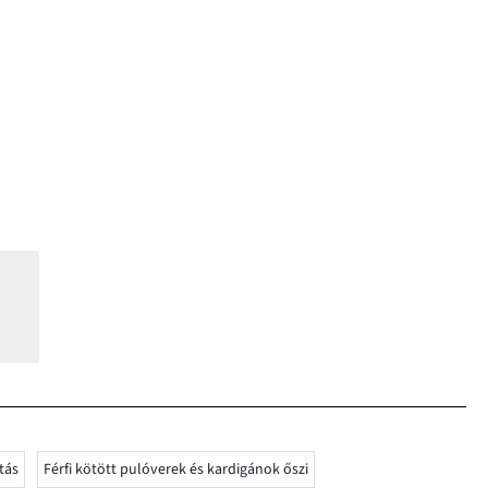
tás
Férfi kötött pulóverek és kardigánok őszi