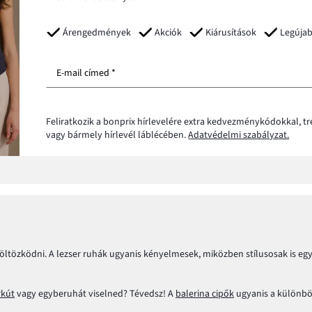
Árengedmények
Akciók
Kiárusítások
Legúja
E-mail címed *
Feliratkozik a bonprix hírlevelére extra kedvezménykódokkal, t
vagy bármely hírlevél láblécében.
Adatvédelmi szabályzat.
 öltözködni. A lezser ruhák ugyanis kényelmesek, miközben stílusosak is e
rkút
vagy egyberuhát viselned? Tévedsz! A
balerina cipők
ugyanis a különbö