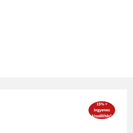
15% +
ingyenes
kiszállítás*