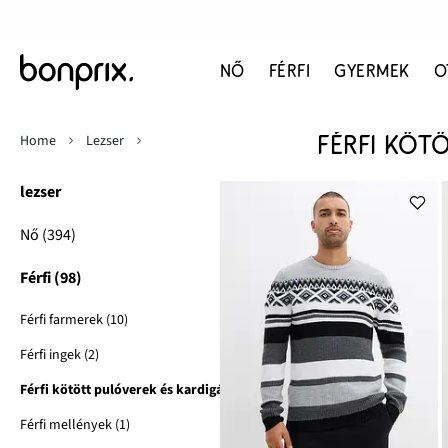
NŐ
FÉRFI
GYERMEK
O
Home
Lezser
FÉRFI KÖT
lezser
Nő (394)
Férfi (98)
Férfi farmerek (10)
Férfi ingek (2)
Férfi kötött pulóverek és kardigánok (2)
Férfi mellények (1)