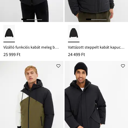
Vízálló funkciós kabát meleg béléssel
Vattázott steppelt kabát kapucnival
25 999 Ft
24 499 Ft