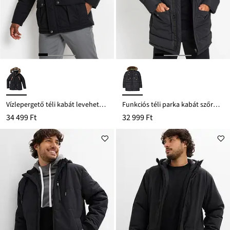
Vízlepergető téli kabát levehető kapucnival
Funkciós téli parka kabát szőrmés kapucnival és bőrutánzatból készült részletekkel
34 499 Ft
32 999 Ft