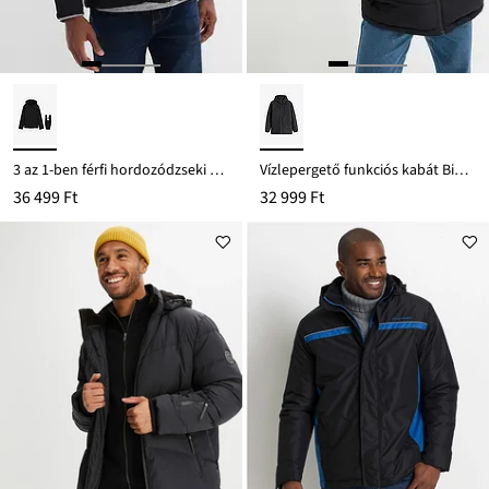
3 az 1-ben férfi hordozódzseki elülső és hátsó hordozófunkcióval
Vízlepergető funkciós kabát Bionic bevonattal
36 499 Ft
32 999 Ft