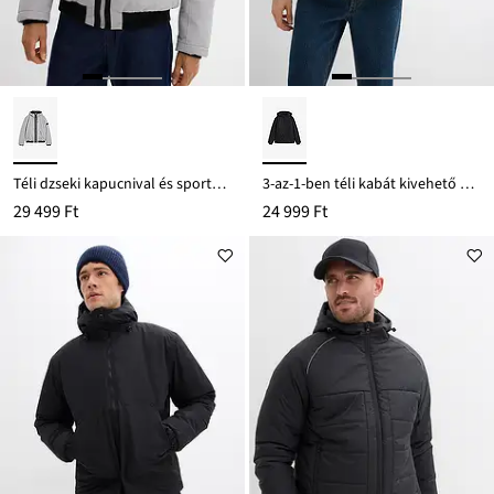
Téli dzseki kapucnival és sportos részletekkel
3-az-1-ben téli kabát kivehető belső polár kabáttal
29 499 Ft
24 999 Ft