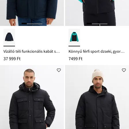
Vízálló téli funkcionális kabát szélfelfogóval
Könnyű férfi sport dzseki, gyorsan száradó
37 999 Ft
7499 Ft