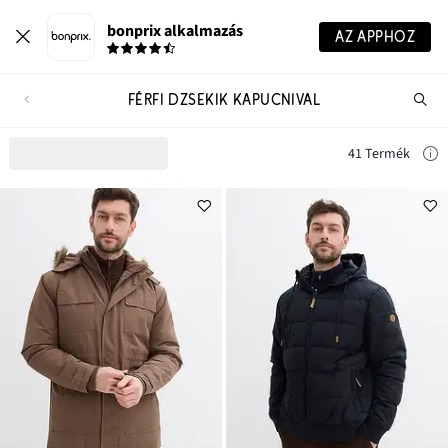
bonprix alkalmazás
AZ APPHOZ
FÉRFI DZSEKIK KAPUCNIVAL
Te
ker
41 Termék