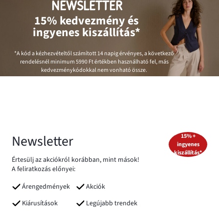
NEWSLETTER
15% kedvezmény és
ingyenes kiszállítás*
*A kód a kézhezvételtől számított 14 napig érvényes, a következő
rendelésnél minimum
5990 Ft
értékben használható fel, más
kedvezménykódokkal nem vonható össze.
Newsletter
15% +
ingyenes
kiszállítás*
Értesülj az akciókról korábban, mint mások!
A feliratkozás előnyei:
Árengedmények
Akciók
Kiárusítások
Legújabb trendek