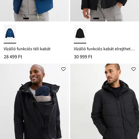
Vízálló funkciós téli kabát
Vízálló funkciós kabát elrejthető kapucnival és pánttal a vállain
28 499 Ft
30 999 Ft