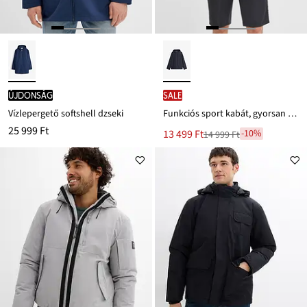
újdonság
SALE
Vízlepergető softshell dzseki
Funkciós sport kabát, gyorsan szárad
25 999 Ft
Új
13 499 Ft
-10%
14 999 Ft
Leárazva
ár
14 999 Ft
Ft-
ról