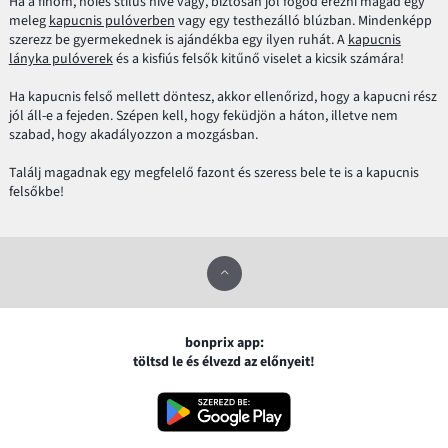
Ha a finom, nőies stílus híve vagy, biztosan jól fogod érezni magad egy
meleg
kapucnis pulóverben
vagy egy testhezálló blúzban. Mindenképp
szerezz be gyermekednek is ajándékba egy ilyen ruhát. A
kapucnis
lányka pulóverek
és a kisfiús felsők kitűnő viselet a kicsik számára!
Ha kapucnis felső mellett döntesz, akkor ellenőrizd, hogy a kapucni rész
jól áll-e a fejeden. Szépen kell, hogy feküdjön a háton, illetve nem
szabad, hogy akadályozzon a mozgásban.
Találj magadnak egy megfelelő fazont és szeress bele te is a kapucnis
felsőkbe!
bonprix app:
töltsd le és élvezd az előnyeit!