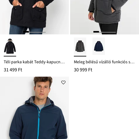
Téli parka kabát Teddy-kapucnival
Meleg bélésű vízálló funkciós steppelt kabát
31 499 Ft
30 999 Ft