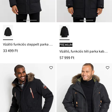
Vízálló funkciós steppelt parka kabát praktikus zsebekkel
PREMIUM
33 499 Ft
Vízálló, funkciós téli parka kabát igazi pehelytollal
57 999 Ft