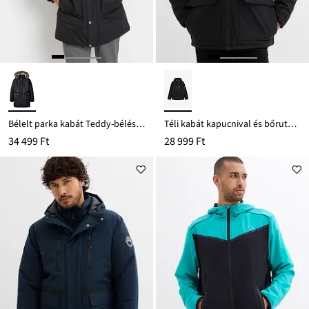
Bélelt parka kabát Teddy-béléssel és levehető kapucnival
Téli kabát kapucnival és bőrutánzatból készült részletekkel
34 499 Ft
28 999 Ft