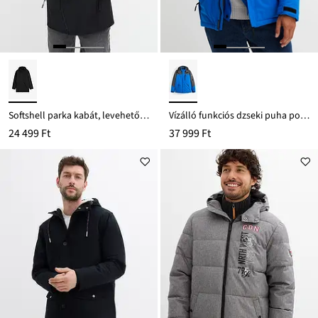
Softshell parka kabát, levehető kapucnival
Vízálló funkciós dzseki puha polár béléssel
24 499 Ft
37 999 Ft