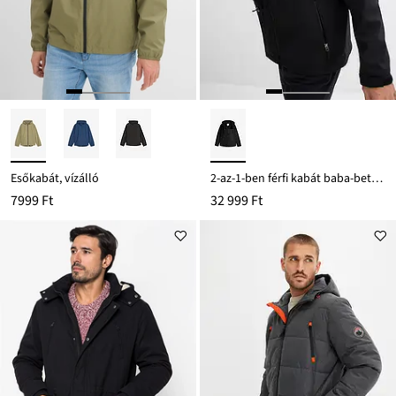
Esőkabát, vízálló
2-az-1-ben férfi kabát baba-betéttel
7999 Ft
32 999 Ft