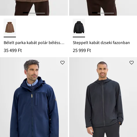
Bélelt parka kabát polár béléssel és levehető kapucnival
Steppelt kabát dzseki fazonban
35 499 Ft
25 999 Ft