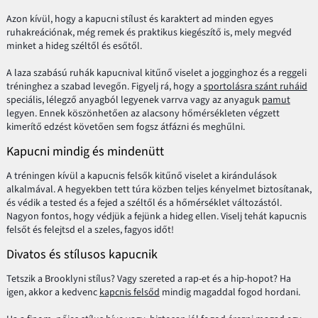
Azon kívül, hogy a kapucni stílust és karaktert ad minden egyes
ruhakreációnak, még remek és praktikus kiegészítő is, mely megvéd
minket a hideg széltől és esőtől.
A laza szabású ruhák kapucnival kitűnő viselet a jogginghoz és a reggeli
tréninghez a szabad levegőn. Figyelj rá, hogy a
sportolásra szánt ruháid
speciális, lélegző anyagból legyenek varrva vagy az anyaguk
pamut
legyen. Ennek köszönhetően az alacsony hőmérsékleten végzett
kimerítő edzést követően sem fogsz átfázni és meghűlni.
Kapucni mindig és mindenütt
A tréningen kívül a kapucnis felsők kitűnő viselet a kirándulások
alkalmával. A hegyekben tett túra közben teljes kényelmet biztosítanak,
és védik a tested és a fejed a széltől és a hőmérséklet változástól.
Nagyon fontos, hogy védjük a fejünk a hideg ellen. Viselj tehát kapucnis
felsőt és felejtsd el a szeles, fagyos időt!
Divatos és stílusos kapucnik
Tetszik a Brooklyni stílus? Vagy szereted a rap-et és a hip-hopot? Ha
igen, akkor a kedvenc
kapcnis felsőd
mindig magaddal fogod hordani.