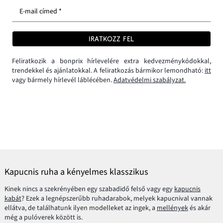
E-mail címed *
IRATKOZZ FEL
Feliratkozik a bonprix hírlevelére extra kedvezménykódokkal,
trendekkel és ajánlatokkal. A feliratkozás bármikor lemondható:
itt
vagy bármely hírlevél láblécében.
Adatvédelmi szabályzat.
Kapucnis ruha a kényelmes klasszikus
Kinek nincs a szekrényében egy szabadidő felső vagy egy
kapucnis
kabát
? Ezek a legnépszerűbb ruhadarabok, melyek kapucnival vannak
ellátva, de találhatunk ilyen modelleket az ingek, a
mellények
és akár
még a pulóverek között is.