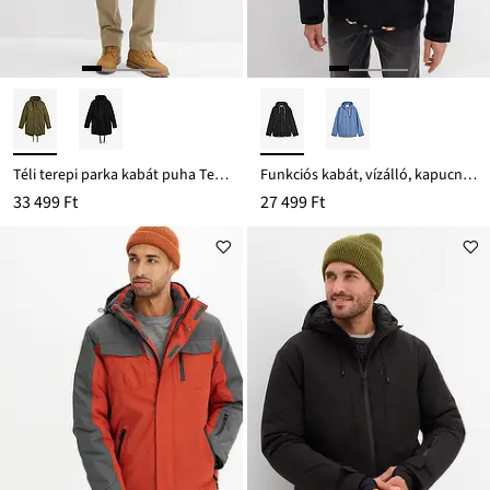
Téli terepi parka kabát puha Teddy-béléssel
Funkciós kabát, vízálló, kapucnival és bőrutánzatból készült részletekkel
33 499 Ft
27 499 Ft