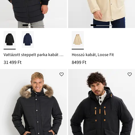
Vattázott steppelt parka kabát kapucnival és bőrutánzatból készült részletekkel
Hosszú kabát, Loose Fit
31 499 Ft
8499 Ft