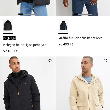
Vízálló funkcionális kabát levehető kapucnival
PREMIUM
28 499 Ft
Melegen bélelt, igazi pehelytoll kabát Bionic-bevonattal, vízlepergető
52 499 Ft