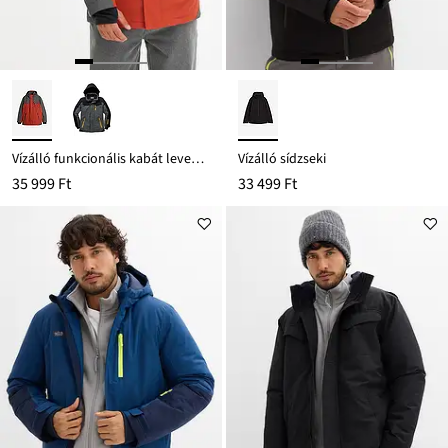
Vízálló funkcionális kabát levehető kapucnival
Vízálló sídzseki
35 999 Ft
33 499 Ft