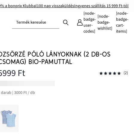
0% a bonprix Klubbal
100 nap visszaküldés
Ingyenes szállítás 15 999 Ft-tól
[node-
[node-
[node-
badge-
badge-
Termék keresése
badge-
user-
cart-
wishlist]
codes]
items]
DZSÖRZÉ PÓLÓ LÁNYOKNAK (2 DB-OS
CSOMAG) BIO-PAMUTTAL
5999 Ft
(2)
 darab | 3000 Ft / db