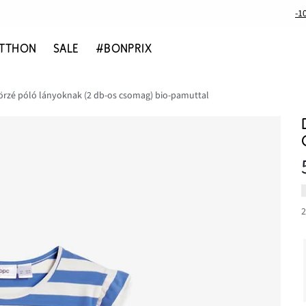
-1
TTHON
SALE
#BONPRIX
örzé póló lányoknak (2 db-os csomag) bio-pamuttal
2