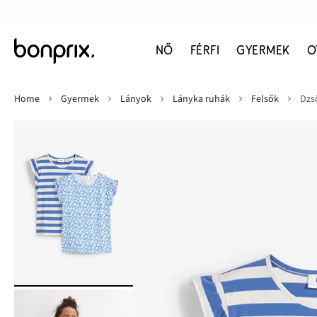
NŐ
FÉRFI
GYERMEK
O
Home
Gyermek
Lányok
Lányka ruhák
Felsők
Dzs