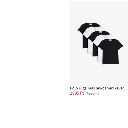
Póló rugalmas bio-pamut keverékből (5 db-os csomag)
2895 Ft
4995 Ft