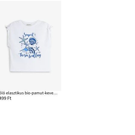
Póló elasztikus bio-pamut-keverékből
499 Ft