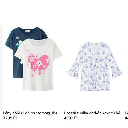
Lány póló (2 db-os csomag), tiszta bio-pamutból
Hosszú tunika viszkóz-keverékből
P
7299 Ft
4999 Ft
4