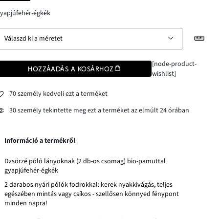
yapjúfehér-égkék
Válaszd ki a méretet
[node-product-
HOZZÁADÁS A KOSÁRHOZ
wishlist]
70 személy kedveli ezt a terméket
30 személy tekintette meg ezt a terméket az elmúlt 24 órában
Információ a termékről
Dzsörzé póló lányoknak (2 db-os csomag) bio-pamuttal
gyapjúfehér-égkék
2 darabos nyári pólók fodrokkal: kerek nyakkivágás, teljes
egészében mintás vagy csíkos - szellősen könnyed fénypont
minden napra!