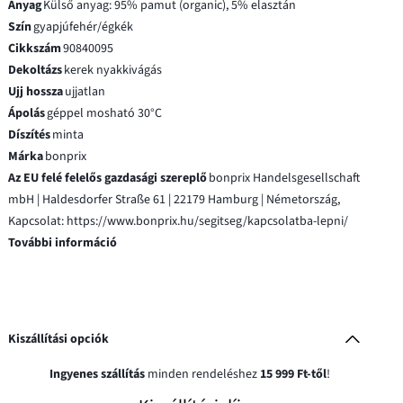
Anyag
Külső anyag: 95% pamut (organic), 5% elasztán
Szín
gyapjúfehér/égkék
Cikkszám
90840095
Dekoltázs
kerek nyakkivágás
Ujj hossza
ujjatlan
Ápolás
géppel mosható 30°C
Díszítés
minta
Márka
bonprix
Az EU felé felelős gazdasági szereplő
bonprix Handelsgesellschaft
mbH | Haldesdorfer Straße 61 | 22179 Hamburg | Németország,
Kapcsolat: https://www.bonprix.hu/segitseg/kapcsolatba-lepni/
További információ
Kiszállítási opciók
Ingyenes szállítás
minden rendeléshez
15 999 Ft-től
!