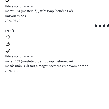
Hitelesített vásárlás
méret: 164
(megfelelő)
,
szín: gyapjúfehér-égkék
Nagyon csinos
2026-06-22
Osztályzat
5
ENIKŐ
Hitelesített vásárlás
méret: 152
(megfelelő)
,
szín: gyapjúfehér-égkék
mosás után is jól tartja magát, szereti a kislányom hordani
2024-06-20