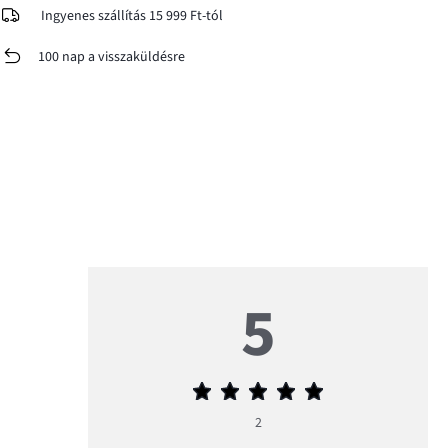
Ingyenes szállítás 15 999 Ft-tól
100 nap a visszaküldésre
5
Átlagos
értékelés
2
5