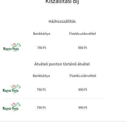
Kiszállítási díj
Házhozszállítás
Bankkártya
Fizetés utánvéttel
790 Ft
990 Ft
Átvételi ponton történő átvétel
Bankkártya
Fizetés utánvéttel
790 Ft
990 Ft
790 Ft
990 Ft