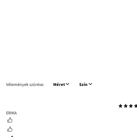
Vélemények szűrése:
Méret
Szín
Osztályzat
5
ERIKA