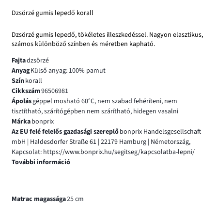
Dzsörzé gumis lepedő korall
Dzsörzé gumis lepedő, tökéletes illeszkedéssel. Nagyon elasztikus,
számos különböző színben és méretben kapható.
Fajta
dzsörzé
Anyag
Külső anyag: 100% pamut
Szín
korall
Cikkszám
96506981
Ápolás
géppel mosható 60°C, nem szabad fehéríteni, nem
tisztítható, szárítógépben nem szárítható, hidegen vasalni
Márka
bonprix
Az EU felé felelős gazdasági szereplő
bonprix Handelsgesellschaft
mbH | Haldesdorfer Straße 61 | 22179 Hamburg | Németország,
Kapcsolat: https://www.bonprix.hu/segitseg/kapcsolatba-lepni/
További információ
Matrac magassága
25 cm