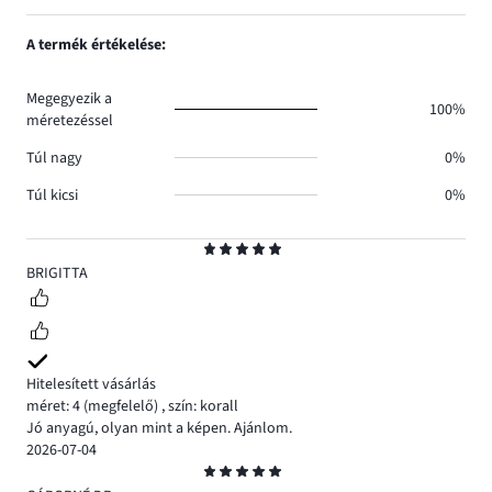
száma
szavazatok
1,
1.
száma
szavazatok
A termék értékelése:
0.
száma
0.
Megegyezik a
100%
méretezéssel
Túl nagy
0%
Túl kicsi
0%
Osztályzat
5
BRIGITTA
Hitelesített vásárlás
méret: 4
(megfelelő)
,
szín: korall
Jó anyagú, olyan mint a képen. Ajánlom.
2026-07-04
Osztályzat