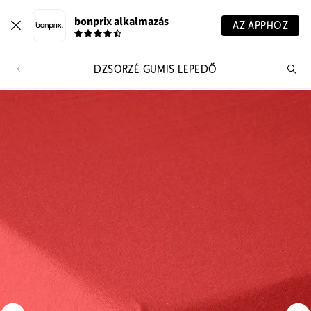
bonprix alkalmazás
AZ APPHOZ
DZSÖRZÉ GUMIS LEPEDŐ
Te
ker