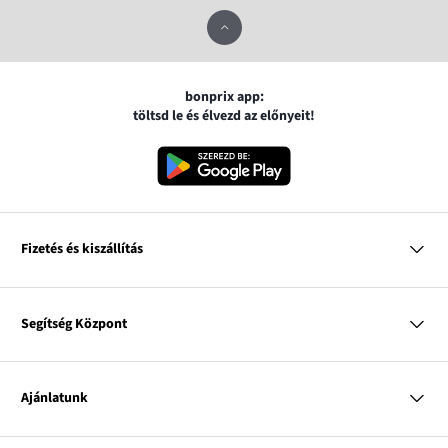
bonprix app:
töltsd le és élvezd az előnyeit!
Fizetés és kiszállítás
MasterCard
VISA
Segítség Központ
Google pay
Apple pay
Kérdések és válaszok
Magyar Posta
Kiszállítás és fizetési módok
Ajánlatunk
Visszáruzás és panaszok
Utánvétes fizetés
Mérettáblázatok
Nő