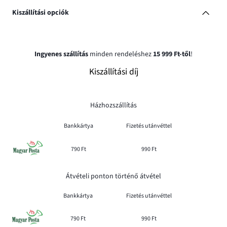
Kiszállítási opciók
Ingyenes szállítás
minden rendeléshez
15 999 Ft-től
!
Kiszállítási díj
Házhozszállítás
Bankkártya
Fizetés utánvéttel
790 Ft
990 Ft
Átvételi ponton történő átvétel
Bankkártya
Fizetés utánvéttel
790 Ft
990 Ft