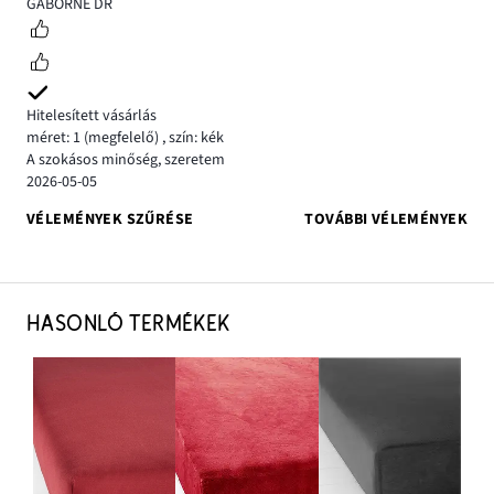
5
GÁBORNÉ DR
Hitelesített vásárlás
méret: 1
(megfelelő)
,
szín: kék
A szokásos minőség, szeretem
2026-05-05
VÉLEMÉNYEK SZŰRÉSE
TOVÁBBI VÉLEMÉNYEK
HASONLÓ TERMÉKEK