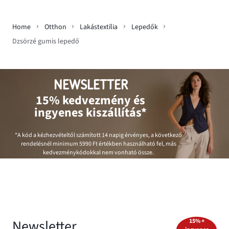
Home
Otthon
Lakástextília
Lepedők
Dzsörzé gumis lepedő
NEWSLETTER
15% kedvezmény és
ingyenes kiszállítás*
*A kód a kézhezvételtől számított 14 napig érvényes, a következő
rendelésnél minimum
5990 Ft
értékben használható fel, más
kedvezménykódokkal nem vonható össze.
Newsletter
15% +