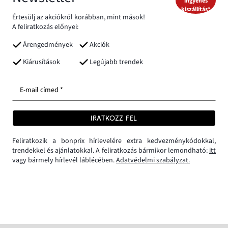
ingyenes
kiszállítás*
Értesülj az akciókról korábban, mint mások!
A feliratkozás előnyei:
Árengedmények
Akciók
Kiárusítások
Legújabb trendek
E-mail címed *
IRATKOZZ FEL
Feliratkozik a bonprix hírlevelére extra kedvezménykódokkal,
trendekkel és ajánlatokkal. A feliratkozás bármikor lemondható:
itt
vagy bármely hírlevél láblécében.
Adatvédelmi szabályzat.