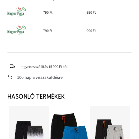
790 Ft
990 Ft
790 Ft
990 Ft
Ingyenes szállítás 15 999 Ft-tól
100 nap a visszaküldésre
HASONLÓ TERMÉKEK