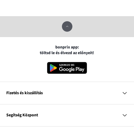
bonprix app:
töltsd le és élvezd az előnyeit!
Fizetés és kiszállítás
MasterCard
VISA
Segítség Központ
Google pay
Apple pay
Kérdések és válaszok