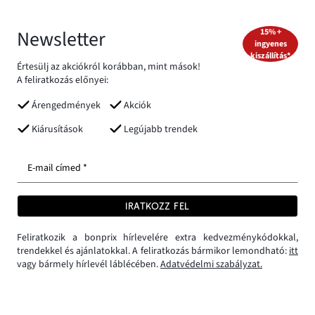
Newsletter
15% +
ingyenes
kiszállítás*
Értesülj az akciókról korábban, mint mások!
A feliratkozás előnyei:
Árengedmények
Akciók
Kiárusítások
Legújabb trendek
E-mail címed *
IRATKOZZ FEL
Feliratkozik a bonprix hírlevelére extra kedvezménykódokkal,
trendekkel és ajánlatokkal. A feliratkozás bármikor lemondható:
itt
vagy bármely hírlevél láblécében.
Adatvédelmi szabályzat.