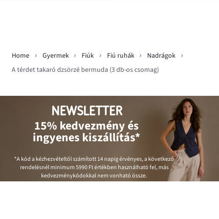
Home
Gyermek
Fiúk
Fiú ruhák
Nadrágok
A térdet takaró dzsörzé bermuda (3 db-os csomag)
NEWSLETTER
15% kedvezmény és
ingyenes kiszállítás*
*A kód a kézhezvételtől számított 14 napig érvényes, a következő
rendelésnél minimum
5990 Ft
értékben használható fel, más
kedvezménykódokkal nem vonható össze.