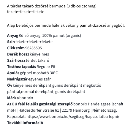
A térdet takaró dzsörzé bermuda (3 db-os csomag)
fekete+fekete+fekete
Alap belebújós bermuda fiúknak vékony pamut-dzsörzé anyagból.
Anyag
Külső anyag: 100% pamut (organic)
Szín
fekete+fekete+fekete
Cikkszám
96285595
Derék hossz
kényelmes
Szárhossz
térdet takaró
Testhez tapadás
Regular Fit
Ápolás
géppel mosható 30°C
Nadrágszár
egyenes szár
Öv
kényelmes derékpánt,gumis derékpánt megkötős
pánttal,normál derékpánt, gumis derékpánt
Márka
bonprix
Az EU felé felelős gazdasági szereplő
bonprix Handelsgesellschaft
mbH | Haldesdorfer Straße 61 | 22179 Hamburg | Németország,
Kapcsolat: https://www.bonprix.hu/segitseg/kapcsolatba-lepni/
További információ