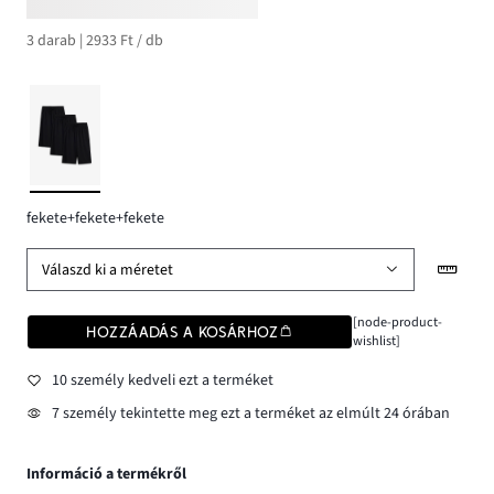
3 darab | 2933 Ft / db
fekete+fekete+fekete
Válaszd ki a méretet
[node-product-
HOZZÁADÁS A KOSÁRHOZ
wishlist]
10 személy kedveli ezt a terméket
7 személy tekintette meg ezt a terméket az elmúlt 24 órában
Információ a termékről