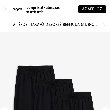
bonprix alkalmazás
AZ APPHOZ
A TÉRDET TAKARÓ DZSÖRZÉ BERMUDA (3 DB-OS CSOMAG)
Te
ker