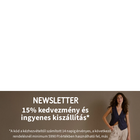
NEWSLETTER
15% kedvezmény és
ingyenes kiszállítás*
*A kód a kézhezvételtől számított 14 napig érvényes, a következő
rendelésnél minimum
5990 Ft
értékben használható fel, más