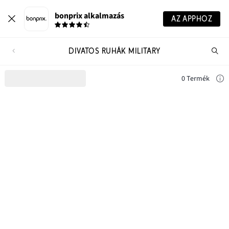
bonprix alkalmazás
AZ APPHOZ
DIVATOS RUHÁK MILITARY
Te
ker
0 Termék