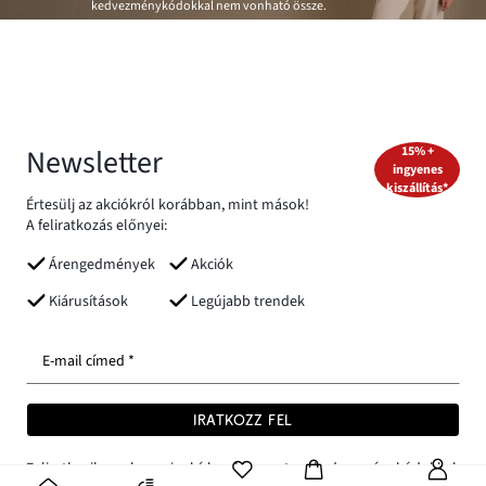
kedvezménykódokkal nem vonható össze.
Newsletter
15% +
ingyenes
kiszállítás*
Értesülj az akciókról korábban, mint mások!
A feliratkozás előnyei:
Árengedmények
Akciók
Kiárusítások
Legújabb trendek
E-mail címed *
IRATKOZZ FEL
Feliratkozik a bonprix hírlevelére extra kedvezménykódokkal,